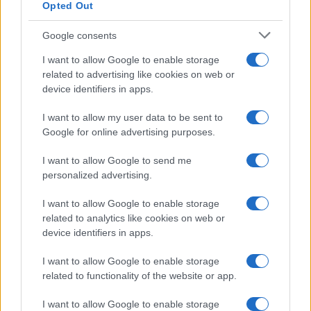
Opted Out
mondo evoluto ed aperto”, così come affermato
dal virologo.
Google consents
I want to allow Google to enable storage
#BAMBINI
#COVID
#EPATITE
#LOCKDOWN
related to advertising like cookies on web or
#MARIA RITA GISMONDO
#MATTEO BASSETTI
device identifiers in apps.
I want to allow my user data to be sent to
Pagina
PAGINA
Precedente
Google for online advertising purposes.
SUCCESSIVA
I want to allow Google to send me
personalized advertising.
49
I want to allow Google to enable storage
Leggi i commenti
related to analytics like cookies on web or
device identifiers in apps.
SEDUTE SATIRICHE
I want to allow Google to enable storage
Vignetta del 07/08/2026
related to functionality of the website or app.
I want to allow Google to enable storage