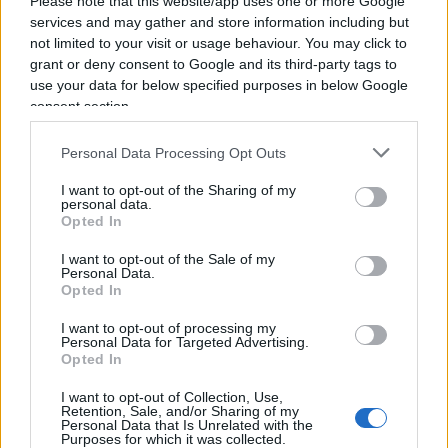
poche per trarre un quadro completo.
Please note that this website/app uses one or more Google
services and may gather and store information including but
Sicuramente,
non si tratta di un’epatite
not limited to your visit or usage behaviour. You may click to
tradizionale
, ma di un nuovo agente che trova
grant or deny consent to Google and its third-party tags to
come principale bersaglio il fegato. L’Ecdc, il
use your data for below specified purposes in below Google
Centro europeo per la prevenzione e il controllo
consent section.
delle malattie, ha già messo in allerta i Paesi
Personal Data Processing Opt Outs
europei, segnalando il problema e cercando di
capire quale sia il minimo comune denominatore
I want to opt-out of the Sharing of my
personal data.
di questi casi anomali”.
Opted In
I want to opt-out of the Sale of my
Personal Data.
Opted In
Bassetti sottolinea anche le radicali differenze tra
I want to opt-out of processing my
quello che fu l’approccio cinese, fatto di
Personal Data for Targeted Advertising.
insabbiamenti e mascheramenti dei primi casi di
Opted In
Covid-19, rispetto al sistema occidentale, fondato
I want to opt-out of Collection, Use,
su una reciproca comunicazione e cooperazione
Retention, Sale, and/or Sharing of my
Personal Data that Is Unrelated with the
tra Stati, che si traduce in “una dimostrazione del
Purposes for which it was collected.