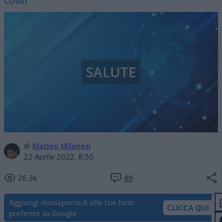
Covid
SALUTE
di
Matteo Milanesi
22 Aprile 2022, 8:50
26.3k
49
Aggiungi nicolaporro.it alle tue fonti
CLICCA QUI
preferite su Google