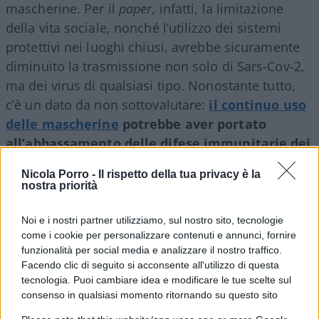
mascherine. Per il
paper
, infatti, la limitazione
della vita sociale, nonché l’utilizzo dei sistemi
protettivi nei luoghi chiusi, avrebbe sicuramente
diminuito la trasmissione non solo di Sars-Cov-2,
ma dei virus di qualsiasi tipo. Nonostante tutto,
c’è un dato da non sottovalutare:
il continuo uso
delle mascherine
potrebbe aver portato
all’abbassamento delle difese immunitarie dei
bambini
, provocando un calo della risposta
Nicola Porro -
Il rispetto della tua privacy è la
contro la nuova epatite acuta.
nostra priorità
Noi e i nostri partner utilizziamo, sul nostro sito, tecnologie
Secondo il dott.
Matteo Bassetti
, specialista in
come i cookie per personalizzare contenuti e annunci, fornire
malattie infettive, rimane comunque improbabile
funzionalità per social media e analizzare il nostro traffico.
l’ipotesi che si tratti di Covid-19 e, interpellato da
Facendo clic di seguito si acconsente all'utilizzo di questa
“Nicolaporro.it”, chiama alla cautela: “Le
tecnologia. Puoi cambiare idea e modificare le tue scelte sul
consenso in qualsiasi momento ritornando su questo sito
informazioni giunte alla scienza sono ancora