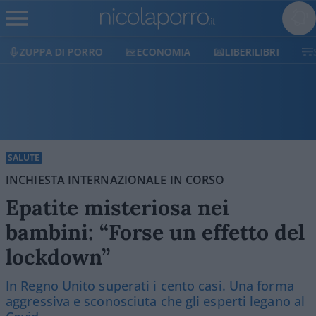
ECONOMIA
LIBERILIBRI
SHOP
SOSTIENICI
SALUTE
INCHIESTA INTERNAZIONALE IN CORSO
Epatite misteriosa nei
bambini: “Forse un effetto del
lockdown”
In Regno Unito superati i cento casi. Una forma
aggressiva e sconosciuta che gli esperti legano al