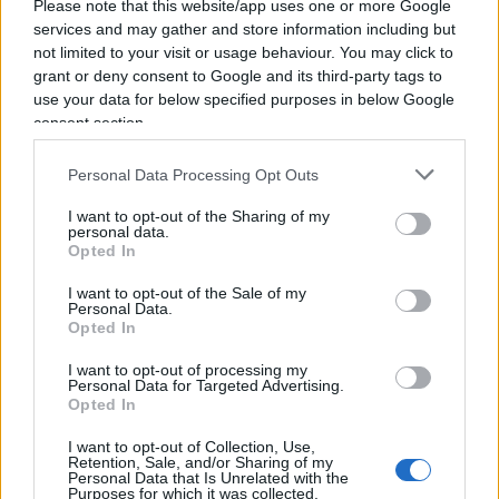
lì?
Davvero chi assiste, incita, applaude,
Please note that this website/app uses one or more Google
services and may gather and store information including but
giustifica è moralmente innocente?
È una
not limited to your visit or usage behaviour. You may click to
parola scomoda, responsabilità morale. Ma ogni
grant or deny consent to Google and its third-party tags to
tanto va usata, se non vogliamo vivere
use your data for below specified purposes in below Google
nell’ipocrisia permanente. Anche perchè in queste
consent section.
ore sui social stiamo leggendo fesserie di ogni
Personal Data Processing Opt Outs
tipo, tra congetture e fake news per screditare la
divisa. E attenzione: non parliamo dei soliti soloni,
I want to opt-out of the Sharing of my
personal data.
leoni da tastiera senza nulla da fare. Di mezzo ci
Opted In
sono anche giornalisti e politici, pronti a tutto pur
I want to opt-out of the Sale of my
di coccolare i “pacifici”.
Personal Data.
Opted In
Leggi anche:
I want to opt-out of processing my
Personal Data for Targeted Advertising.
Opted In
Nessuno fa nulla: questo video mostra la
I want to opt-out of Collection, Use,
Retention, Sale, and/or Sharing of my
connivenza dei “pacifici” coi black bloc
Personal Data that Is Unrelated with the
Purposes for which it was collected.
Era atteso, è arrivato: il delirio di Salis sul