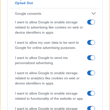
Opted Out
poliziotto martellato
Google consents
I want to allow Google to enable storage
related to advertising like cookies on web or
E non è nemmeno la prima volta. Gli stessi
device identifiers in apps.
ambienti, gli stessi gruppuscoli, hanno già
sequestrato un carabiniere durante le vicende No
I want to allow my user data to be sent to
Tav, restituendolo talmente massacrato da
Google for online advertising purposes.
impedirgli di tornare in servizio. Da mesi urlano il
I want to allow Google to send me
loro odio contro i poliziotti, promettono vendetta,
personalized advertising.
invocano la rivolta. Poi però, quando la violenza
I want to allow Google to enable storage
esplode,
eccoci con il solito copione
: mele
related to analytics like cookies on web or
marce, infiltrati, responsabilità individuali. Tutti gli
device identifiers in apps.
altri anime candide.
I want to allow Google to enable storage
related to functionality of the website or app.
No, quella piazza non è moralmente
innocente
. Quella signora che suggerisce le ferie
I want to allow Google to enable storage