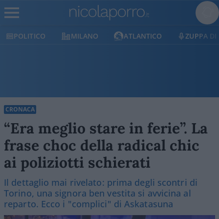
MILANO
ATLANTICO
ZUPPA DI PORRO
E
CRONACA
“Era meglio stare in ferie”. La
frase choc della radical chic
ai poliziotti schierati
Il dettaglio mai rivelato: prima degli scontri di
Torino, una signora ben vestita si avvicina al
reparto. Ecco i "complici" di Askatasuna