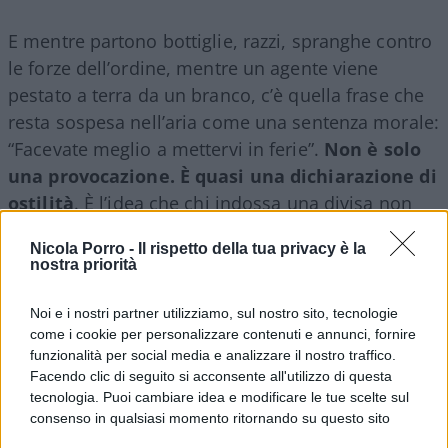
E mentre partono bottiglie, razzi, spranghe contro
le forze dell’ordine, mentre un agente viene
pestato a terra da un branco, c’è quella frase che
resta sospesa nell’aria come una sentenza morale:
“Facevate meglio a mettervi in ferie”.
Non è solo
una provocazione. È quasi una dichiarazione di
ostilità
. È l’idea che chi indossa una divisa non
sia una persona, ma un ostacolo, un bersaglio
Nicola Porro -
Il rispetto della tua privacy è la
legittimo. È il segno di un clima culturale che
nostra priorità
precede e accompagna la violenza.
Noi e i nostri partner utilizziamo, sul nostro sito, tecnologie
come i cookie per personalizzare contenuti e annunci, fornire
funzionalità per social media e analizzare il nostro traffico.
Certo, i colpevoli materiali vanno puniti. Ci
Facendo clic di seguito si acconsente all'utilizzo di questa
mancherebbe. Ma davvero vogliamo continuare a
tecnologia. Puoi cambiare idea e modificare le tue scelte sul
consenso in qualsiasi momento ritornando su questo sito
raccontarci la favola che la responsabilità finisca