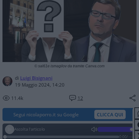
© sal61e ismagilov da tramite Canva.com
di
Luigi Bisignani
19 Maggio 2024, 14:20
11.4k
12
Segui nicolaporro.it su Google
CLICCA QUI
Ascolta l'articolo
0:00
/
--:--