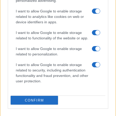
personalized advertising.
I want to allow Google to enable storage
L’unica soluzione trovata dal commercialista di
related to analytics like cookies on web or
Cazzago Brabbia – dopo aver fatto rivoltare nella
device identifiers in apps.
tomba Enrico Mattei per avere venduto il 2,8%
I want to allow Google to enable storage
dell’Eni che assicurava dividendi crescenti annui
related to functionality of the website or app.
da oltre 100 milioni di euro – è stata quella di
stracciare i patti con i cittadini con l’introduzione
I want to allow Google to enable storage
related to personalization.
di norme retroattive che pare hanno fatto
sobbalzare il neopresidente di Confindustria
I want to allow Google to enable storage
Emanuele Orsini
, imprenditore concreto con la
related to security, including authentication
functionality and fraud prevention, and other
fissa (
Deo gratias
!) dello stato di diritto non solo
user protection.
per i cittadini, ma anche per le imprese.
Politicamente Giorgetti, è diventato più
CONFIRM
trasformista di Zelig
: fin dal principio, ha
sostenuto che la Lega si dovesse avvicinare al