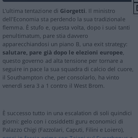
L’ultima tentazione di
Giorgetti
. Il ministro
dell’Economia sta perdendo la sua tradizionale
flemma. È stufo e, questa volta, dopo i suoi tanti
penultimatum, pare stia davvero
apparecchiandosi un piano B, una exit strategy:
salutare, pare già dopo le elezioni europee
,
questo governo ad alta tensione per tornare a
seguire in pace la sua squadra di calcio del cuore,
il Southampton che, per consolarlo, ha vinto
venerdì sera 3 a 1 contro il West Brom.
È successo tutto in una escalation di soli quindici
giorni: gelo con i cosiddetti guru economici di
Palazzo Chigi (Fazzolari, Caputi, Filini e Loiero),
pesci in faccia prima con Tajani sul Superbonus
e