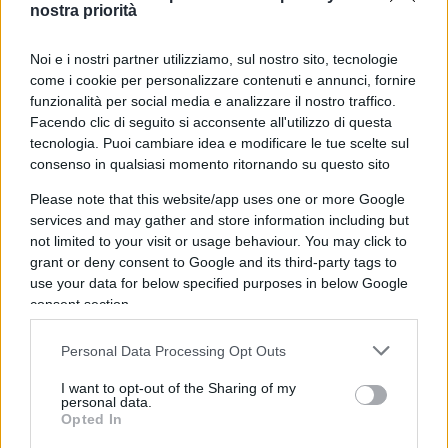
nostra priorità
permesso – aspira da sempre
Alessandra Dal
Verme
, la cognatina preferita di Paolo Gentiloni
Noi e i nostri partner utilizziamo, sul nostro sito, tecnologie
che all’Agenzia del Demanio, pur dando il meglio
come i cookie per personalizzare contenuti e annunci, fornire
di sé, non riesce proprio a farsi apprezzare.
funzionalità per social media e analizzare il nostro traffico.
Facendo clic di seguito si acconsente all'utilizzo di questa
L’eventuale arrivo della Perrotta sarebbe però
tecnologia. Puoi cambiare idea e modificare le tue scelte sul
possibile grazie ad una famigerata legge del 1993
consenso in qualsiasi momento ritornando su questo sito
– voluta da Franco Bassanini – che ha
Please note that this website/app uses one or more Google
completamente stravolto l’organizzazione dei
services and may gather and store information including but
vertici delle Amministrazioni pubbliche con lo
not limited to your visit or usage behaviour. You may click to
spoil system.
grant or deny consent to Google and its third-party tags to
use your data for below specified purposes in below Google
consent section.
Se infatti prima di tale provvedimento si veniva
nominati con delibera del Consiglio dei Ministri e i
Personal Data Processing Opt Outs
dirigenti svolgevano le loro funzioni fino
I want to opt-out of the Sharing of my
all’eventuale revoca, oggi per i superburocrati è
personal data.
Opted In
previsto un avvicendamento per cui, ad ogni