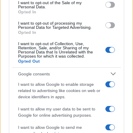
nuovo governo che si insedia, come nel gioco
I want to opt-out of the Sale of my
Personal Data.
dell’oca, si riparte daccapo.
Lo spoil system vale
Opted In
per tutti
, nessuno escluso: Ragioniere Generale
I want to opt-out of processing my
dello Stato, Direttore Generale del Tesoro,
Personal Data for Targeted Advertising.
Opted In
Segretario Generale della Farnesina e della Difesa,
Capi Dipartimento, ecc… Ma lo sconforto di
I want to opt-out of Collection, Use,
Retention, Sale, and/or Sharing of my
Giorgetti, tanto onesto, timorato di Dio e
Personal Data that Is Unrelated with the
Purposes for which it was collected.
preparato quanto sfiduciato, è più che
Opted Out
comprensibile, vista la situazione della finanza
pubblica.
Servono 20 miliardi per rifinanziare il
Google consents
cuneo fiscale e gli sgravi Irpef
. A questi si
I want to allow Google to enable storage
aggiungerà la raccomandazione del taglio di 5
related to advertising like cookies on web or
device identifiers in apps.
miliardi di deficit che, puntualmente, arriverà
dalla Commissione europea il 21 giugno: un
I want to allow my user data to be sent to
incubo per la campagna di comunicazione del «va
Google for online advertising purposes.
tutto bene» di Giorgia Meloni.
I want to allow Google to send me