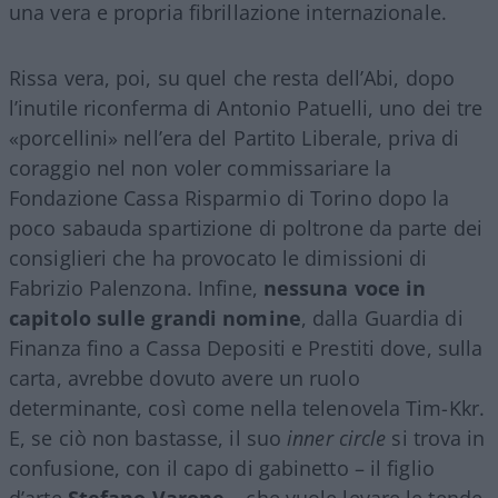
una vera e propria fibrillazione internazionale.
Rissa vera, poi, su quel che resta dell’Abi, dopo
l’inutile riconferma di Antonio Patuelli, uno dei tre
«porcellini» nell’era del Partito Liberale, priva di
coraggio nel non voler commissariare la
Fondazione Cassa Risparmio di Torino dopo la
poco sabauda spartizione di poltrone da parte dei
consiglieri che ha provocato le dimissioni di
Fabrizio Palenzona. Infine,
nessuna voce in
capitolo sulle grandi nomine
, dalla Guardia di
Finanza fino a Cassa Depositi e Prestiti dove, sulla
carta, avrebbe dovuto avere un ruolo
determinante, così come nella telenovela Tim-Kkr.
E, se ciò non bastasse, il suo
inner circle
si trova in
confusione, con il capo di gabinetto – il figlio
d’arte
Stefano Varone
– che vuole levare le tende