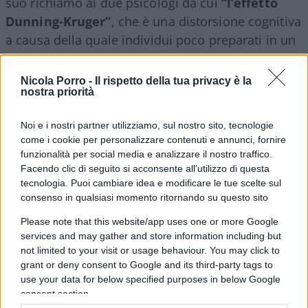
suo richiamo ai due psicologi da cui
“l’effetto
Dunning-Kruger”
, che è una distorsione cognitiva
a causa della quale individui poco preparati in un
campo tendono a sopravvalutare le proprie
abilità, ritenendosi, a torto, degli esperti. A
Nicola Porro -
Il rispetto della tua privacy è la
nostra priorità
corollario di questa teoria, spesso gli
incompetenti dimostrano di essere estremamente
Noi e i nostri partner utilizziamo, sul nostro sito, tecnologie
supponenti, come continua a ripetere Grillo.
come i cookie per personalizzare contenuti e annunci, fornire
funzionalità per social media e analizzare il nostro traffico.
Facendo clic di seguito si acconsente all'utilizzo di questa
tecnologia. Puoi cambiare idea e modificare le tue scelte sul
Gli esempi di presunzione e dilettantismo
nel
consenso in qualsiasi momento ritornando su questo sito
governo Conte sono all’ordine del giorno.
Please note that this website/app uses one or more Google
Abbandonate le storiche battaglie sugli sprechi, le
services and may gather and store information including but
auto blu e le lottizzazioni, i grillini si buttano a
not limited to your visit or usage behaviour. You may click to
grant or deny consent to Google and its third-party tags to
capofitto su temi a loro sconosciuti. Dalla star
use your data for below specified purposes in below Google
assoluta di incompetenza come il ministro
consent section.
Toninelli
, con i suoi inesistenti tunnel come