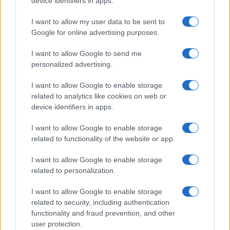
device identifiers in apps.
propriamente i risultati delle aste di titoli di Stato
italiani, prendendo fischi per fiaschi sul rapporto
I want to allow my user data to be sent to
tra domanda e offerta di buoni del debito
Google for online advertising purposes.
pubblico e rendimenti che si devono pagare per
I want to allow Google to send me
garantirne la sottoscrizione.
personalized advertising.
I want to allow Google to enable storage
Ma Grillo è terribilmente
deluso anche dal
related to analytics like cookies on web or
premier Conte
e si è ritrovato perfettamente nel
device identifiers in apps.
ritratto fattogli, al congresso dei radicali, da Tullio
I want to allow Google to enable storage
Padovani, luminare del diritto penale. Per
related to functionality of the website or app.
descriverlo si è riferito al “Libro del Cortegiano” di
Baldassarre Castiglione, per cui il Premier oscilla
I want to allow Google to enable storage
related to personalization.
tra l’ “affettazione” del voler esibire a tutti i costi la
sua grazia e la “sprezzatura” di chi tenta di
I want to allow Google to enable storage
dimostrare naturalezza, persino nelle esternazioni
related to security, including authentication
più costruite. Sarà per tutti questi motivi che Grillo
functionality and fraud prevention, and other
user protection.
ha deciso di staccare la spina. Il suo spettacolo