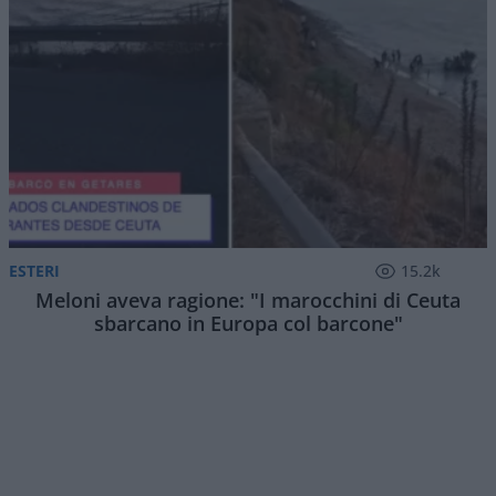
ESTERI
15.2k
Meloni aveva ragione: "I marocchini di Ceuta
sbarcano in Europa col barcone"