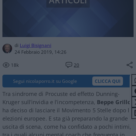
ARTICOLI
di
Luigi Bisignani
24 Febbraio 2019, 14:26
18k
20
Segui nicolaporro.it su Google
CLICCA QUI
Tra sindrome di Procuste ed effetto Dunning-
Kruger sull’invidia e l’incompetenza,
Beppe Grillo
ha deciso di lasciare il Movimento 5 Stelle dopo le
elezioni europee. E sta già preparando la grande
uscita di scena, come ha confidato a pochi intimi,
tra i quali alcuni mental coach che frequenta in