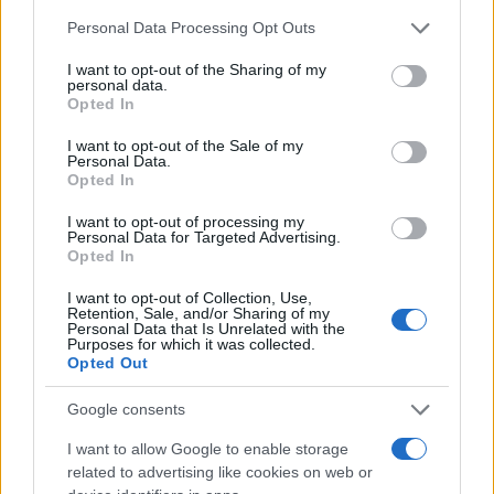
quello del Brennero, che dava già per operativo
Personal Data Processing Opt Outs
quando ancora deve essere completato, fino al
I want to opt-out of the Sharing of my
Ministro della giustizia
Bonafede
, che ha tenuto a
personal data.
Opted In
specificare come negare l’autorizzazione a
procedere per Salvini sul caso Diciotti fosse un
I want to opt-out of the Sale of my
Personal Data.
atto dovuto perché il vicepremier non avrebbe
Opted In
commesso il reato “per sé ma per gli altri”. Fino al
I want to opt-out of processing my
presidente della Camera
Fico
che scambia il
Personal Data for Targeted Advertising.
Opted In
Consiglio Europeo, riunione dei capi di Stato e di
governo dell’Ue, con il Consiglio d’Europa, che
I want to opt-out of Collection, Use,
Retention, Sale, and/or Sharing of my
invece rispetto all’Ue è un organo esterno, e
Personal Data that Is Unrelated with the
Purposes for which it was collected.
chiama “egidia” l’”egida”, cioè lo scudo di
Opted Out
protezione dell’Onu nelle decisioni in cui si reputa
fondamentale il ruolo delle Nazioni Unite. Per
Google consents
continuare con il sottosegretario tuttofare
I want to allow Google to enable storage
Stefano Buffagni
, incapace di leggere
related to advertising like cookies on web or