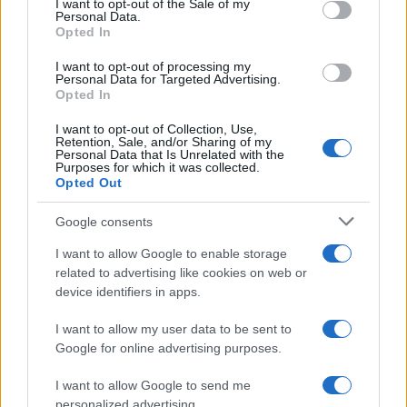
I want to opt-out of the Sale of my
Personal Data.
Opted In
Gian Paolo Serino, 12 gennaio 2019
I want to opt-out of processing my
Personal Data for Targeted Advertising.
Opted In
#MICHEL HOUELLEBECQ
I want to opt-out of Collection, Use,
Retention, Sale, and/or Sharing of my
Personal Data that Is Unrelated with the
6
Purposes for which it was collected.
Opted Out
Leggi i commenti
Google consents
I want to allow Google to enable storage
SEDUTE SATIRICHE
related to advertising like cookies on web or
Vignetta del 07/08/2026
device identifiers in apps.
I want to allow my user data to be sent to
Google for online advertising purposes.
Vai all'archivio delle vignette
I want to allow Google to send me
personalized advertising.