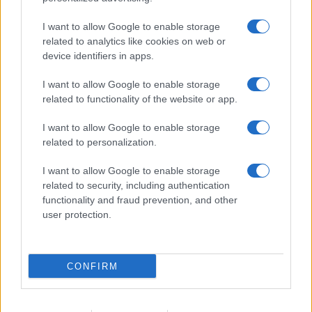
I want to allow Google to enable storage
related to analytics like cookies on web or
device identifiers in apps.
Abdul El-Sayed, il mistero
I want to allow Google to enable storage
dietro il personaggio
related to functionality of the website or app.
I want to allow Google to enable storage
Condanna Putin, sostiene l’Ucraina e la sanità
related to personalization.
pubblica. Ma sul Covid e sui vaccini non dice una
parola.
I want to allow Google to enable storage
related to security, including authentication
di Marco Perduca
functionality and fraud prevention, and other
1.3k
0
9 Agosto 2026, 10:08
user protection.
CONFIRM