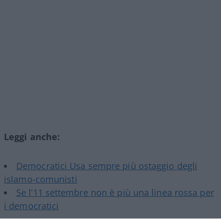
Leggi anche:
Democratici Usa sempre più ostaggio degli
islamo-comunisti
Se l’11 settembre non è più una linea rossa per
i democratici