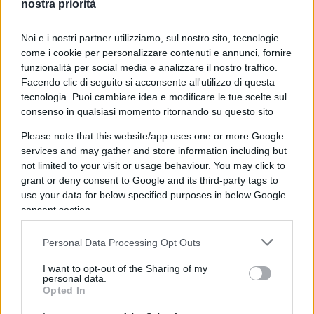
nostra priorità
segno diventano quelle che sono: le parole di un
Bukowski senza neanche il 4 di Luglio, il diario di
Noi e i nostri partner utilizziamo, sul nostro sito, tecnologie
un “vecchio sporcaccione” che ha il suo baratro in
come i cookie per personalizzare contenuti e annunci, fornire
Louis Ferdinand Celine che ha già scritto tutto per
funzionalità per social media e analizzare il nostro traffico.
lasciare spazio alle invettive di un Houllebecq che
Facendo clic di seguito si acconsente all'utilizzo di questa
tecnologia. Puoi cambiare idea e modificare le tue scelte sul
gira ormai intorno a sé stesso.
consenso in qualsiasi momento ritornando su questo sito
Please note that this website/app uses one or more Google
Serotina
è un romanzo da turisti della vita
, un
services and may gather and store information including but
libro da mutuati dell’esistenza incapaci di fare
not limited to your visit or usage behaviour. You may click to
fronte alla vecchiaia. Non si cerchino metafore
grant or deny consent to Google and its third-party tags to
use your data for below specified purposes in below Google
con il decadimento dell’Occidente perché quello
consent section.
che descrive Houellebecq è un cercare di cadere
sulla paglia. Quella dei suoi lettori, che leggono le
Personal Data Processing Opt Outs
sue provocazioni come guardano i gilet gialli alla
I want to opt-out of the Sharing of my
televisione: con un occhio allo schermo e l’altro ai
personal data.
Opted In
video porno su un telefonino.