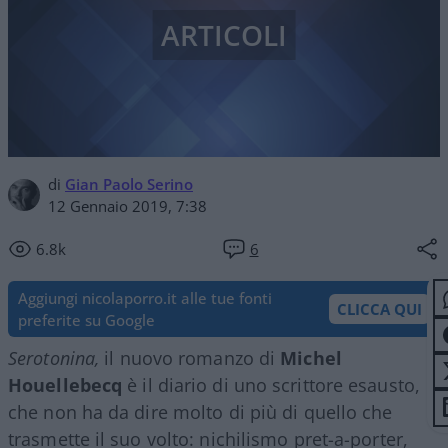
ARTICOLI
di
Gian Paolo Serino
12 Gennaio 2019, 7:38
6.8k
6
Aggiungi nicolaporro.it alle tue fonti
CLICCA QUI
preferite su Google
Serotonina,
il nuovo romanzo di
Michel
Houellebecq
è il diario di uno scrittore esausto,
che non ha da dire molto di più di quello che
trasmette il suo volto: nichilismo pret-a-porter,