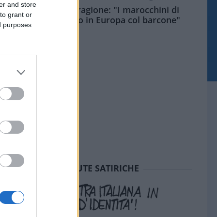
er and store
Meloni aveva ragione: "I marocchini di
to grant or
Ceuta sbarcano in Europa col barcone"
ed purposes
SEDUTE SATIRICHE