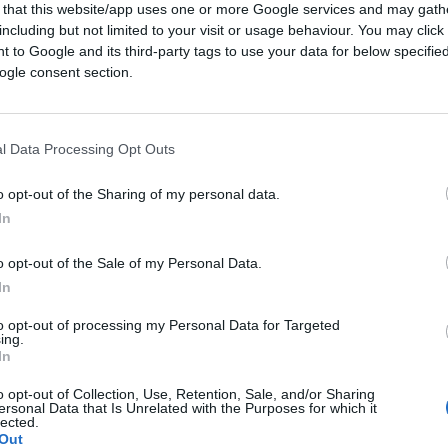
 that this website/app uses one or more Google services and may gath
including but not limited to your visit or usage behaviour. You may click 
 to Google and its third-party tags to use your data for below specifi
ogle consent section.
l Data Processing Opt Outs
ramite GPT Image 1.5 di OpenAI
o opt-out of the Sharing of my personal data.
In
CLICCA QUI
o opt-out of the Sale of my Personal Data.
In
to opt-out of processing my Personal Data for Targeted
0:00
/
--:--
ing.
In
n
, regaleremo altri 90 miliardi a
Kiev”.
Il
driennale disinformazione sulla
guerra di
o opt-out of Collection, Use, Retention, Sale, and/or Sharing
ersonal Data that Is Unrelated with the Purposes for which it
tonia con l’ufficio stampa e propaganda del
lected.
Out