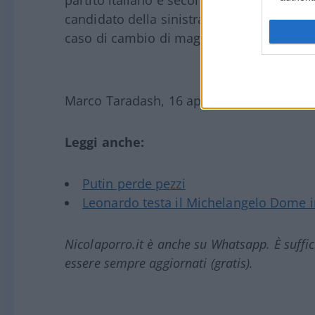
partito italiano e secondo partito dell’oppo
candidato della sinistra alle future elezio
caso di cambio di maggioranza?
Marco Taradash, 16 aprile 2026
Leggi anche:
Putin perde pezzi
Leonardo testa il Michelangelo Dome i
Nicolaporro.it è anche su Whatsapp. È suffi
essere sempre aggiornati (gratis).