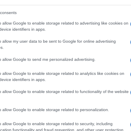
consents
o allow Google to enable storage related to advertising like cookies on
nto della visita di
Zelensky
in Italia, è,
evice identifiers in apps.
o italiano all’Ucraina; rappresentare
o allow my user data to be sent to Google for online advertising
economico prima dell’intervento russo;
s.
vido di denaro e armi; dipingere l’UE come
ini; suggerire che l’interesse nazionale
to allow Google to send me personalized advertising.
 di linea su Kiev e Mosca. Frase clou,
n.
o allow Google to enable storage related to analytics like cookies on
evice identifiers in apps.
ll’orlo del fallimento (sintesi travagliesca
o allow Google to enable storage related to functionality of the website
 non dargli importanza. Errore. La voce del
azione politica di buona parte dei media
o allow Google to enable storage related to personalization.
 da destra a sinistra. E soprattutto
in
l non-detto o quasi-detto del M5S
, il terzo
o allow Google to enable storage related to security, including
cation functionality and fraud prevention, and other user protection.