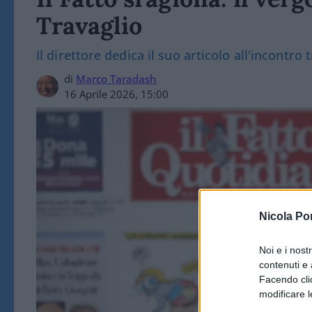
Travaglio
Il direttore dedica il suo articolo all'incontr
di
Marco Taradash
16 Aprile 2026, 15:00
Nicola Po
Noi e i nost
contenuti e 
Facendo clic
modificare l