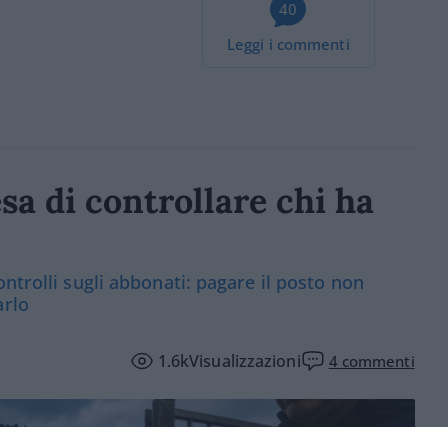
40
Leggi i commenti
sa di controllare chi ha
ntrolli sugli abbonati: pagare il posto non
arlo
1.6k
Visualizzazioni
4
commenti