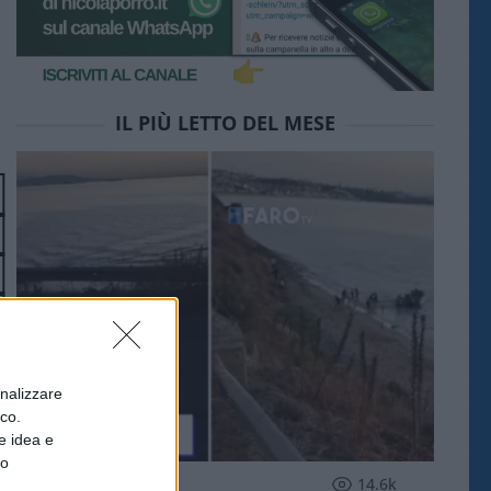
IL PIÙ LETTO DEL MESE
onalizzare
ico.
e idea e
to
ESTERI
14.6k