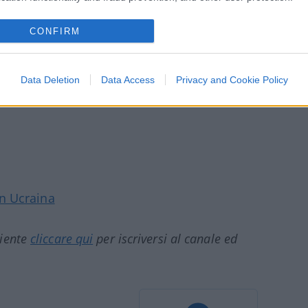
sizione, il cui leader aspira a essere il
ni politiche. È questo che si prospetta in
CONFIRM
Data Deletion
Data Access
Privacy and Cookie Policy
n Ucraina
ciente
cliccare qui
per iscriversi al canale ed