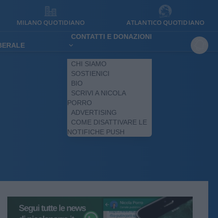
MILANO QUOTIDIANO
ATLANTICO QUOTIDIANO
CONTATTI E DONAZIONI
IBERALE
CHI SIAMO
SOSTIENICI
BIO
SCRIVI A NICOLA
PORRO
ADVERTISING
COME DISATTIVARE LE
NOTIFICHE PUSH