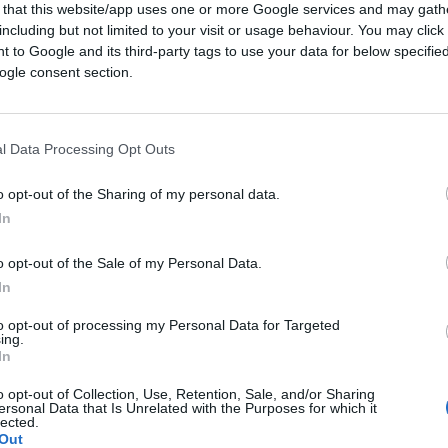
 that this website/app uses one or more Google services and may gath
including but not limited to your visit or usage behaviour. You may click 
 to Google and its third-party tags to use your data for below specifi
ogle consent section.
l Data Processing Opt Outs
o opt-out of the Sharing of my personal data.
CLICCA QUI
In
o opt-out of the Sale of my Personal Data.
0:00
/
--:--
In
to opt-out of processing my Personal Data for Targeted
i si chiede se ci sia qualcuno sano lì
ing.
ontrario di tutto siano i protagonisti, i
In
te i giornalisti della cronaca gossippara.
o opt-out of Collection, Use, Retention, Sale, and/or Sharing
ersonal Data that Is Unrelated with the Purposes for which it
lected.
Out