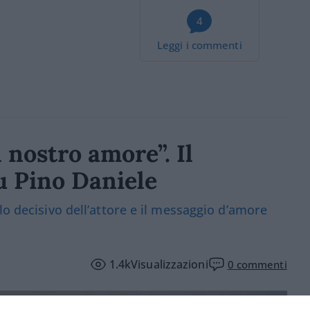
4
Leggi i commenti
l nostro amore”. Il
u Pino Daniele
lo decisivo dell’attore e il messaggio d’amore
1.4k
Visualizzazioni
0
commenti