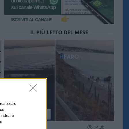
IL PIÙ LETTO DEL MESE
onalizzare
ico.
e idea e
to
ESTERI
14.3k