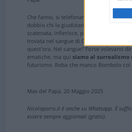
Che fanno, si telefonano all’uscita?
Roba d
dubbio chi la giudiziaria la pratica, la pr
scatenata, infierisce, particolarmente su
trovata nel sangue di Chiara Poggi. È stata
quest’ora. Nel sangue? Forse volevano di
ematiche, ma qui
siamo al surrealismo
futurismo. Roba che manco Bombolo coi
Max del Papa, 20 Maggio 2025
Nicolaporro.it è anche su Whatsapp. È suffi
essere sempre aggiornati (gratis).