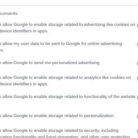
 fatto la sua missione si direbbe
perinde ac
consents
orosi interrogatori: “Delitto di Garlasco, ora
 Passano 24 ore e
Repubblica
spara una
o allow Google to enable storage related to advertising like cookies on
evice identifiers in apps.
: ‘Convinto dell’estraneità di Andrea’”.
o allow my user data to be sent to Google for online advertising
s.
abbia maturato la sua illuminazione posto
to allow Google to send me personalized advertising.
te compartimentati, in modo da non lasciar
è presentato, dunque non è stato sentito,
o allow Google to enable storage related to analytics like cookies on
 suoi legali.
evice identifiers in apps.
o allow Google to enable storage related to functionality of the website
o allow Google to enable storage related to personalization.
 Sempio? Sa di delitto circense
di Max del
o allow Google to enable storage related to security, including
cation functionality and fraud prevention, and other user protection.