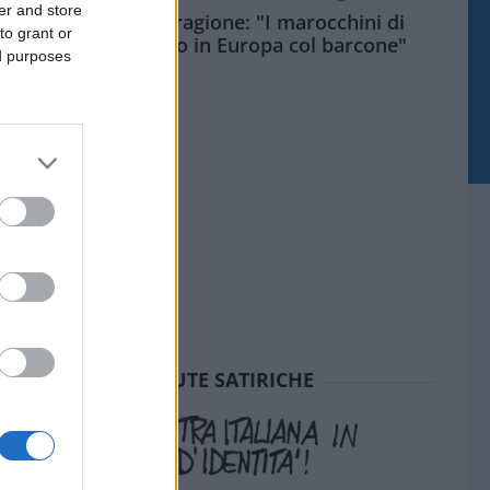
er and store
Meloni aveva ragione: "I marocchini di
to grant or
Ceuta sbarcano in Europa col barcone"
ed purposes
SEDUTE SATIRICHE