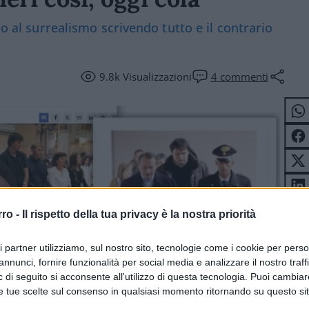
no al surrealismo scrivendo tutto e il contrario
9.8k
Visualizzazioni
4
commenti
rro -
Il rispetto della tua privacy è la nostra priorità
ri partner utilizziamo, sul nostro sito, tecnologie come i cookie per pers
annunci, fornire funzionalità per social media e analizzare il nostro traff
 di seguito si acconsente all'utilizzo di questa tecnologia. Puoi cambiar
e tue scelte sul consenso in qualsiasi momento ritornando su questo si