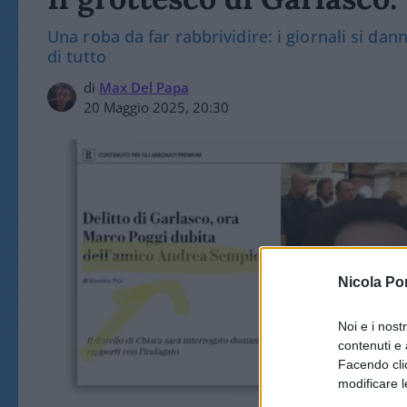
Una roba da far rabbrividire: i giornali si dan
di tutto
di
Max Del Papa
20 Maggio 2025, 20:30
Nicola Po
Noi e i nost
contenuti e 
Facendo clic
modificare l