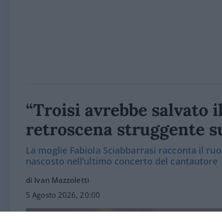
“Troisi avrebbe salvato i
retroscena struggente s
La moglie Fabiola Sciabbarrasi racconta il ruo
nascosto nell’ultimo concerto del cantautore
di Ivan Mazzoletti
5 Agosto 2026, 20:00