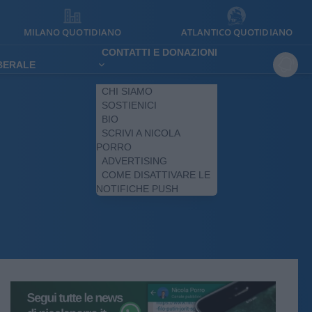
MILANO QUOTIDIANO
ATLANTICO QUOTIDIANO
CONTATTI E DONAZIONI
IBERALE
CHI SIAMO
SOSTIENICI
BIO
SCRIVI A NICOLA
PORRO
ADVERTISING
COME DISATTIVARE LE
NOTIFICHE PUSH