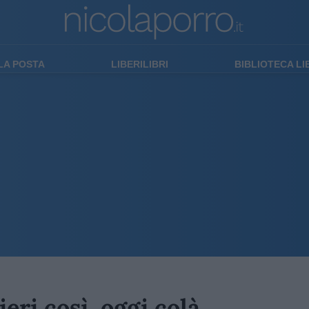
LA POSTA
LIBERILIBRI
BIBLIOTECA L
ieri così, oggi colà