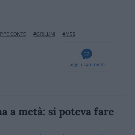
EPPE CONTE
#GRILLINI
#M5S
22
Leggi i commenti
ma a metà: si poteva fare