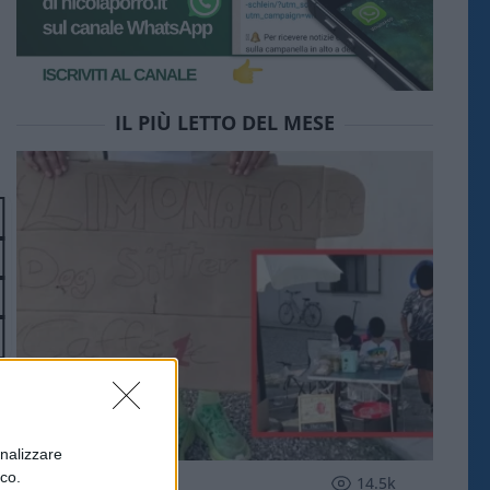
IL PIÙ LETTO DEL MESE
onalizzare
ico.
SOCIETÀ
14.5k