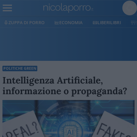
ECONOMIA
LIBERILIBRI
SHOP
SOSTIENICI
POLITICHE GREEN
Intelligenza Artificiale,
informazione o propaganda?