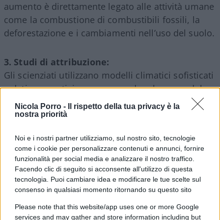
aumento è direttamente legato alle attività umane
come la combustione di combustibili fossili, la
deforestazione e i cambiamenti nell’uso del suolo.
3. Studi di attribuzione:
Gli scienziati utilizzano modelli climatici sofisticati
e dati osservativi per comprendere le cause del
cambiamento climatico. Questi studi hanno
Nicola Porro -
Il rispetto della tua privacy è la
dimostrato che il riscaldamento osservato nel
nostra priorità
secolo scorso può essere spiegato solo da una
Noi e i nostri partner utilizziamo, sul nostro sito, tecnologie
combinazione di fattori naturali (come l’attività
come i cookie per personalizzare contenuti e annunci, fornire
vulcanica e la radiazione solare) e da un aumento
funzionalità per social media e analizzare il nostro traffico.
significativo dei gas serra, con la CO₂ causata
Facendo clic di seguito si acconsente all'utilizzo di questa
tecnologia. Puoi cambiare idea e modificare le tue scelte sul
dall’uomo come fattore dominante (*).
consenso in qualsiasi momento ritornando su questo sito
Please note that this website/app uses one or more Google
4. Isotopi del carbonio:
services and may gather and store information including but