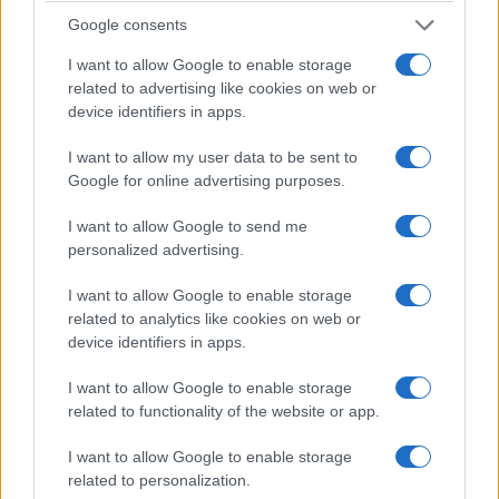
Google consents
6. Consenso scientifico:
La stragrande maggioranza degli scienziati del
I want to allow Google to enable storage
clima (*) e delle principali organizzazioni
related to advertising like cookies on web or
device identifiers in apps.
scientifiche (come l’Intergovernmental Panel on
Climate Change, o IPCC) concordano sul fatto che
I want to allow my user data to be sent to
le attività umane, in particolare la combustione di
Google for online advertising purposes.
combustibili fossili e la deforestazione, sono le
I want to allow Google to send me
cause principali dell’aumento osservato delle
personalized advertising.
temperature globali.
I want to allow Google to enable storage
related to analytics like cookies on web or
Altri fattori che contribuiscono:
device identifiers in apps.
Sebbene la CO₂ sia il principale motore, anche
I want to allow Google to enable storage
altri gas serra, come il metano (CH₄) e l’ossido di
related to functionality of the website or app.
azoto (N₂O), contribuiscono al riscaldamento
globale. Questi gas hanno un’efficienza di
I want to allow Google to enable storage
related to personalization.
intrappolamento del calore maggiore della CO₂,