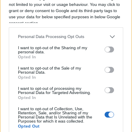
Il carbonio rilasciato dalla combustione di
not limited to your visit or usage behaviour. You may click to
combustibili fossili ha una distinta firma
grant or deny consent to Google and its third-party tags to
use your data for below specified purposes in below Google
isotopica, che può essere rilevata nell’atmosfera.
consent section.
Questa firma corrisponde alle maggiori
concentrazioni di CO₂ osservate, supportando la
Personal Data Processing Opt Outs
conclusione che le attività umane sono la fonte
I want to opt-out of the Sharing of my
principale della CO₂ aggiunta. (**)
personal data.
Opted In
5. Contesto storico:
I want to opt-out of the Sale of my
Personal Data.
Il clima della Terra ha subito fluttuazioni naturali
Opted In
per milioni di anni, ma il rapido aumento della
I want to opt-out of processing my
temperatura osservato negli ultimi decenni non
Personal Data for Targeted Advertising.
Opted In
ha precedenti nel contesto della variabilità
climatica naturale. La velocità e l’entità dell’attuale
I want to opt-out of Collection, Use,
Retention, Sale, and/or Sharing of my
riscaldamento suggeriscono fortemente
Personal Data that Is Unrelated with the
Purposes for which it was collected.
un’influenza umana.
Opted Out