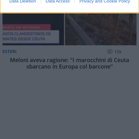
Data Deletion
Data Access
Privacy and Cookie Policy
ESTERI
15k
Meloni aveva ragione: "I marocchini di Ceuta
sbarcano in Europa col barcone"