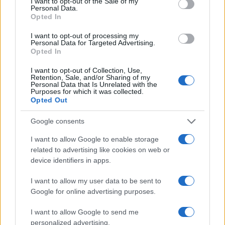
I want to opt-out of the Sale of my
Personal Data.
coi NOSTRI soldi? Una volta non era così, c’era un utile per
Opted In
chi depositiva i soldi in banca.
I want to opt-out of processing my
Personal Data for Targeted Advertising.
Rispondi
Opted In
I want to opt-out of Collection, Use,
Antonio the tàroc
Retention, Sale, and/or Sharing of my
Personal Data that Is Unrelated with the
19 Ottobre 2025, 8:58 8:58
Purposes for which it was collected.
Opted Out
Ogni riforma che preveda un risparmio equivale a qualche
settore che quel risparmio non lo incassa più….per cui la
Google consents
vedo dura….
I want to allow Google to enable storage
related to advertising like cookies on web or
Rispondi
device identifiers in apps.
I want to allow my user data to be sent to
Google for online advertising purposes.
Carica altri commenti
I want to allow Google to send me
personalized advertising.