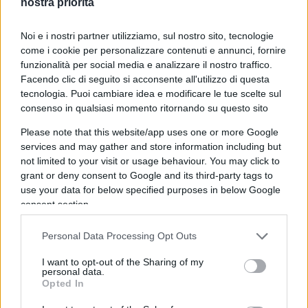
nostra priorità
Rispondi
Noi e i nostri partner utilizziamo, sul nostro sito, tecnologie
come i cookie per personalizzare contenuti e annunci, fornire
Andrea G.
funzionalità per social media e analizzare il nostro traffico.
19 Ottobre 2025, 9:24 9:24
Facendo clic di seguito si acconsente all'utilizzo di questa
tecnologia. Puoi cambiare idea e modificare le tue scelte sul
C’e’ pero’ una differenza sostanziale.
consenso in qualsiasi momento ritornando su questo sito
All’estero le banche che falliscono NON vengono salvate
Please note that this website/app uses one or more Google
dallo Stato utilizzando soldi pubblici. Qui gli AD, strapagati,
services and may gather and store information including but
possono fare scelte sapendo che in ultima istanza ci sara’
not limited to your visit or usage behaviour. You may click to
sempre qualcuno che sistemera’ le cose.
grant or deny consent to Google and its third-party tags to
use your data for below specified purposes in below Google
Rispondi
VIsualizza le risposte
consent section.
(5)
Personal Data Processing Opt Outs
donCamillo
I want to opt-out of the Sharing of my
19 Ottobre 2025, 8:59 8:59
personal data.
Opted In
Perché non “tagliate la bestia statale E la bestia bancaria”? E’
possibile che NOI dobbiamo pagare le banche per far affari