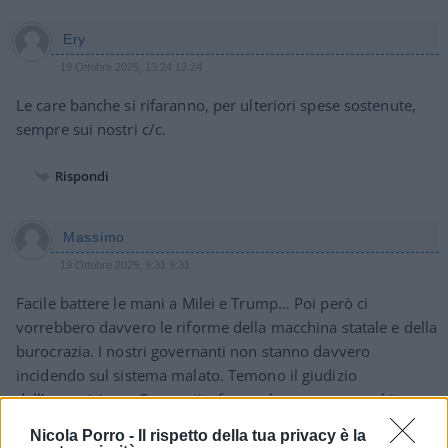
Ery
19 Ottobre 2025, 13:24 13:24
Le care banche si rifaranno, per ulteriori spese sostenute,
sempre sui nostri c/c.
Rispondi
Massimo
19 Ottobre 2025, 9:31 9:31
Facile battere le mani a Milei e Trump… Poi però ci
vorrebbero davvero le riforme della macchina statale e della
burocrazia. I nostri governanti non stanno davvero
incidendo sul sistema malato. Temono il giudizio
dell’opposizione. Cosa voti a fare se le cose non cambiano
mai?
Nicola Porro -
Il rispetto della tua privacy è la