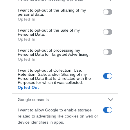
pensava il Papa. Poi, il primo re ad arrestarlo, il
I want to opt-out of the Sharing of my
Papa, fu proprio un francese, Filippo il Bello, che
personal data.
per prima cosa fece fuori la guardia pretoriana del
Opted In
Papa, i Templari. I suoi successori, poco alla volta,
I want to opt-out of the Sale of my
esautorarono la nobiltà inaugurando
Personal Data.
Opted In
l’Assolutismo:
L’État c’est moi
, poteva finalmente
dire Luigi XIV. Ma accentrando tutti i poteri nella
I want to opt-out of processing my
Personal Data for Targeted Advertising.
capitale, i re assoluti non si avvidero di star
Opted In
segando il ramo su cui stavano seduti. E a un
I want to opt-out of Collection, Use,
pugno di giacobini fu sufficiente impadronirsi di
Retention, Sale, and/or Sharing of my
Personal Data that Is Unrelated with the
Parigi per avere in mano tutto il resto.
Purposes for which it was collected.
Opted Out
Google consents
La Rivoluzione Francese fu in realtà una
I want to allow Google to enable storage
rivoluzione solo parigina,
che il resto di Francia
related to advertising like cookies on web or
device identifiers in apps.
dovette subire con le cattive (si veda il genocidio