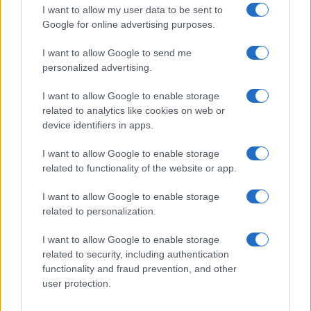
vandeano) e Napoleone esportò in tutta Europa in
I want to allow my user data to be sent to
fil di sciabola. Si pensi solo al Codice Civile (detto
Google for online advertising purposes.
napoleonico, appunto): i re non si erano mai
I want to allow Google to send me
sognati di mettere bocca nel diritto privato, né –
personalized advertising.
figurarsi- di legiferare sulla famiglia. Comunque,
la mania di voler costruire l’”uomo nuovo”
I want to allow Google to enable storage
related to analytics like cookies on web or
comincia nel 1789, e oggi ne vediamo le estreme
device identifiers in apps.
conseguenze nell’ossessione regolatoria con cui
veniamo asfissiati quotidianamente da quelli che
I want to allow Google to enable storage
related to functionality of the website or app.
comandano. Il cancro ha infettato anche gli Usa,
come l’era Obama ancora in corso dimostra. Che
I want to allow Google to enable storage
Dio ci aiuti, perché nessun altro potrà. Nemmeno
related to personalization.
il voto, come proprio la Francia dimostra.
I want to allow Google to enable storage
related to security, including authentication
Rino Cammilleri, 8 luglio 2024
functionality and fraud prevention, and other
user protection.