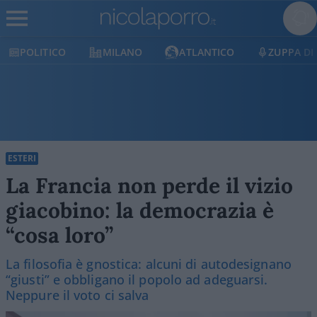
POLITICO
MILANO
ATLANTICO
ZUPPA DI 
ESTERI
La Francia non perde il vizio
giacobino: la democrazia è
“cosa loro”
La filosofia è gnostica: alcuni di autodesignano
“giusti” e obbligano il popolo ad adeguarsi.
Neppure il voto ci salva