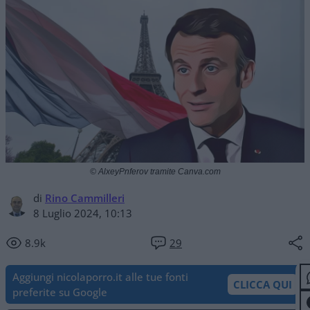
© AlxeyPnferov tramite Canva.com
di
Rino Cammilleri
8 Luglio 2024, 10:13
8.9k
29
Aggiungi nicolaporro.it alle tue fonti
CLICCA QUI
preferite su Google