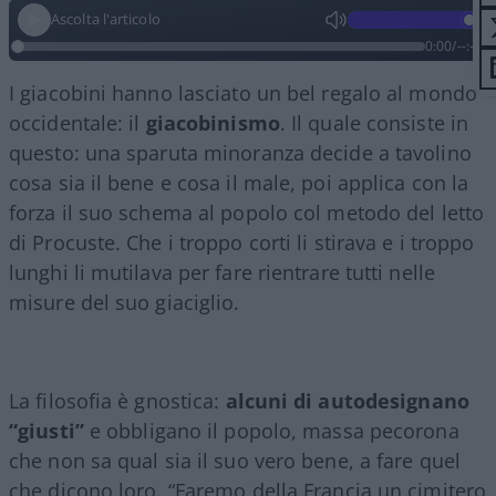
Ascolta l'articolo
0:00
/
--:--
I giacobini hanno lasciato un bel regalo al mondo
occidentale: il
giacobinismo
. Il quale consiste in
questo: una sparuta minoranza decide a tavolino
cosa sia il bene e cosa il male, poi applica con la
forza il suo schema al popolo col metodo del letto
di Procuste. Che i troppo corti li stirava e i troppo
lunghi li mutilava per fare rientrare tutti nelle
misure del suo giaciglio.
La filosofia è gnostica:
alcuni di autodesignano
“giusti”
e obbligano il popolo, massa pecorona
che non sa qual sia il suo vero bene, a fare quel
che dicono loro. “Faremo della Francia un cimitero