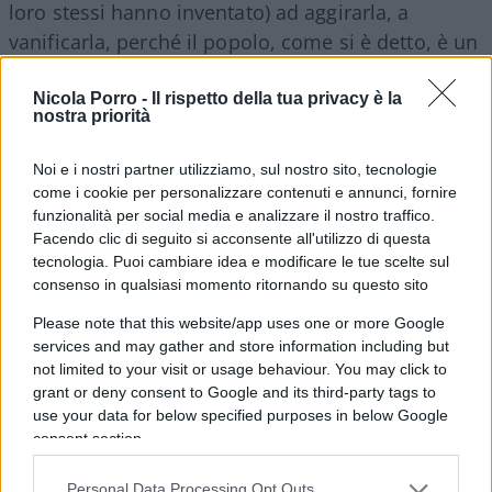
loro stessi hanno inventato) ad aggirarla, a
vanificarla, perché il popolo, come si è detto, è un
bamboccio che non sa quel che fa.
Nicola Porro -
Il rispetto della tua privacy è la
nostra priorità
Leggi anche:
Noi e i nostri partner utilizziamo, sul nostro sito, tecnologie
come i cookie per personalizzare contenuti e annunci, fornire
funzionalità per social media e analizzare il nostro traffico.
Cosa c’è da esultare? Francia senza
Facendo clic di seguito si acconsente all'utilizzo di questa
maggioranza: le 5 ipotesi
tecnologia. Puoi cambiare idea e modificare le tue scelte sul
consenso in qualsiasi momento ritornando su questo sito
L’accozzaglia si sfalda: chiuse le urne, il Fronte
anti Le Pen già si spacca
Please note that this website/app uses one or more Google
services and may gather and store information including but
not limited to your visit or usage behaviour. You may click to
È sempre dalla Francia che tutto è partito
.
grant or deny consent to Google and its third-party tags to
Prima, il re medievale era solo un primus inter
use your data for below specified purposes in below Google
consent section.
pares coi suoi baroni. E a mantenerlo nei giusti
princìpi (teorici e generalissimi, cioè morali)
Personal Data Processing Opt Outs