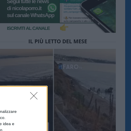
IL PIÙ LETTO DEL MESE
onalizzare
ico.
e idea e
to