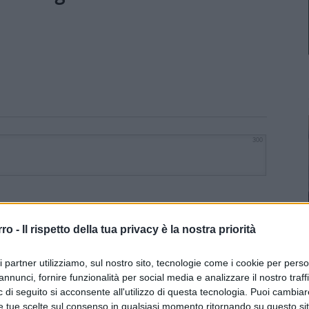
300
rro -
Il rispetto della tua privacy è la nostra priorità
ri partner utilizziamo, sul nostro sito, tecnologie come i cookie per pers
annunci, fornire funzionalità per social media e analizzare il nostro traff
 di seguito si acconsente all'utilizzo di questa tecnologia. Puoi cambiar
e tue scelte sul consenso in qualsiasi momento ritornando su questo si