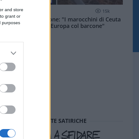
er and store
ESTERI
15k
to grant or
Meloni aveva ragione: "I marocchini di Ceuta
ed purposes
sbarcano in Europa col barcone"
SEDUTE SATIRICHE