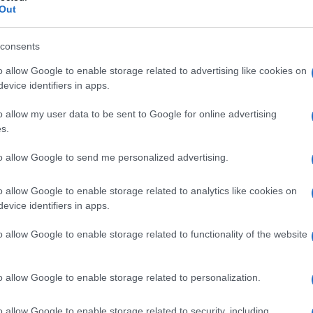
Out
consents
(2)
VIsualizza le risposte
o allow Google to enable storage related to advertising like cookies on
evice identifiers in apps.
o allow my user data to be sent to Google for online advertising
s.
 Rienzo, a Roma. Non vedo l’ora di keggerlo
to allow Google to send me personalized advertising.
o allow Google to enable storage related to analytics like cookies on
evice identifiers in apps.
o allow Google to enable storage related to functionality of the website
no al potere e lo elargiscono a loro uso e consumo…
o allow Google to enable storage related to personalization.
o allow Google to enable storage related to security, including