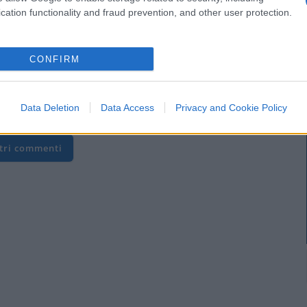
cation functionality and fraud prevention, and other user protection.
CONFIRM
ora di leggerlo!
Data Deletion
Data Access
Privacy and Cookie Policy
ltri commenti