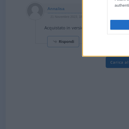
authenti
Annalisa
21 Novembre 2023, 18:38 18:38
Acquistato in versione e-Book, non vedo l’
Rispondi
Carica a