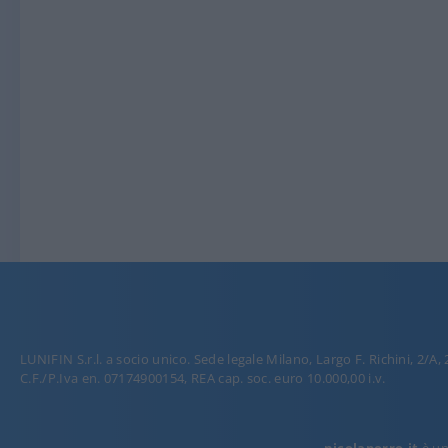
LUNIFIN S.r.l. a socio unico. Sede legale Milano, Largo F. Richini, 2/A,
C.F./P.Iva en. 07174900154, REA cap. soc. euro 10.000,00 i.v.