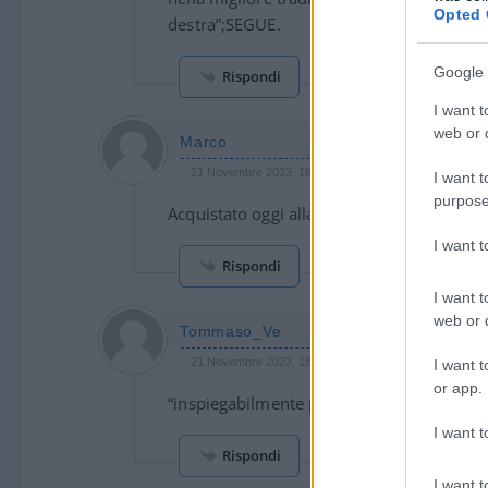
Opted 
destra”;SEGUE.
Google 
Rispondi
I want t
web or d
Marco
21 Novembre 2023, 18:49 18:49
I want t
purpose
Acquistato oggi alla Mondadori di Cola di
I want 
Rispondi
I want t
web or d
Tommaso_Ve
21 Novembre 2023, 18:41 18:41
I want t
or app.
“inspiegabilmente profumato” se essi stan
I want t
Rispondi
I want t