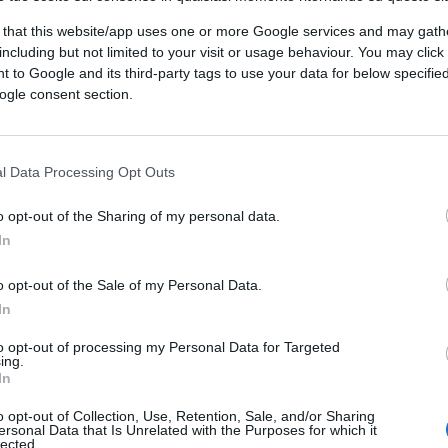
o il triste caso di Sabella. Non dico altro.
 that this website/app uses one or more Google services and may gath
including but not limited to your visit or usage behaviour. You may click 
 to Google and its third-party tags to use your data for below specifi
ogle consent section.
l Data Processing Opt Outs
resso libreria Feltrinelli di porte di Roma , reparto
li sempre fornita senza distinzioni di colori e parti .. ho
o opt-out of the Sharing of my personal data.
a !:)
In
o opt-out of the Sale of my Personal Data.
In
to opt-out of processing my Personal Data for Targeted
ing.
In
baglia mai”.Porro,scrivi ovviamente ke te pare eh,ma mo
o opt-out of Collection, Use, Retention, Sale, and/or Sharing
cchevole , solita,ripetitiva e soprattutto vittimistica
ersonal Data that Is Unrelated with the Purposes for which it
eto,incece,della nuova nascente cultura”de
lected.