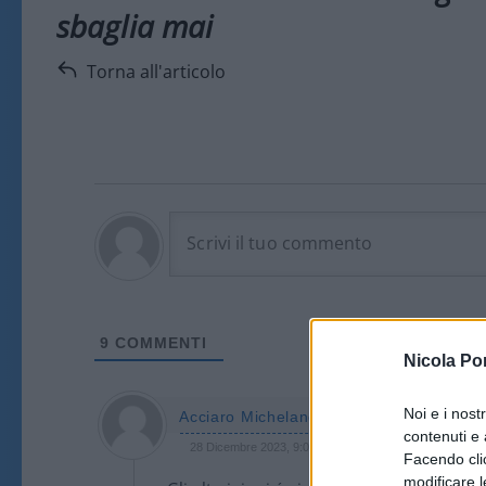
sbaglia mai
Torna all'articolo
9
COMMENTI
Nicola Po
Noi e i nost
Acciaro Michelangelo
contenuti e 
28 Dicembre 2023, 9:04 9:04
Facendo clic
modificare l