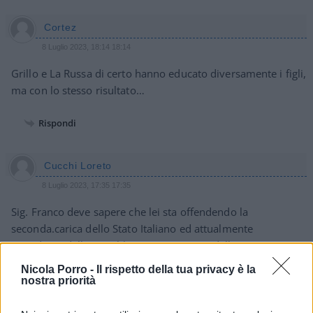
Cortez
8 Luglio 2023, 18:14 18:14
Grillo e La Russa di certo hanno educato diversamente i figli,
ma con lo stesso risultato…
Rispondi
Cucchi Loreto
8 Luglio 2023, 17:35 17:35
Sig. Franco deve sapere che lei sta offendendo la
seconda.carica dello Stato Italiano ed attualmente
Presidente della Repubbica come sancito dalla Costituzione.
Studia
Nicola Porro -
Il rispetto della tua privacy è la
nostra priorità
Rispondi