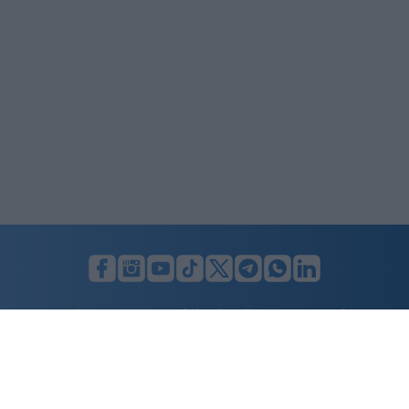
LUNIFIN S.r.l. a socio unico. Sede legale Milano, Largo F. Richini, 2/A,
20122 (MI), C.F./P.Iva en. 07174900154, REA cap. soc. euro 10.000,00
i.v.
Home
Advertising
Condizioni d’uso
Privacy Policy