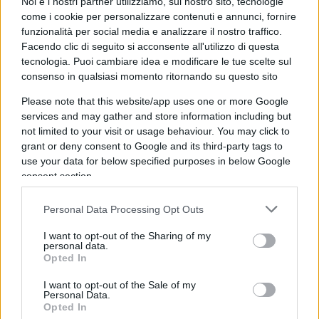
Noi e i nostri partner utilizziamo, sul nostro sito, tecnologie
come i cookie per personalizzare contenuti e annunci, fornire
Fabi0
funzionalità per social media e analizzare il nostro traffico.
Facendo clic di seguito si acconsente all'utilizzo di questa
8 Luglio 2023, 15:24 15:24
tecnologia. Puoi cambiare idea e modificare le tue scelte sul
Sinceramente mi trovo d’accordo con Cruciani. Il discorso di
consenso in qualsiasi momento ritornando su questo sito
Porro sulla droga non é che abbia molto senso…
Please note that this website/app uses one or more Google
services and may gather and store information including but
Rispondi
VIsualizza le risposte
(3)
not limited to your visit or usage behaviour. You may click to
grant or deny consent to Google and its third-party tags to
use your data for below specified purposes in below Google
Antonio
consent section.
8 Luglio 2023, 14:47 14:47
Personal Data Processing Opt Outs
Porro, perfino Cruciani dice che La Russa con quelle
dichiarazioni ha fatto una cazzata sesquipedale, ma tu
I want to opt-out of the Sharing of my
cocciuto niente, ti ostini a difendere l indifendibile, ma
personal data.
Opted In
c…….o cosa devono fare questi scappati di casa (ultimo
sangiuliano e il premio strega) perche’ tu li critichi?
I want to opt-out of the Sale of my
Personal Data.
Opted In
Rispondi