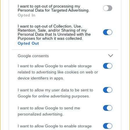
I want to opt-out of processing my
Personal Data for Targeted Advertising.
Opted In
Franco
8 Luglio 2023, 14:38 14:38
I want to opt-out of Collection, Use,
Retention, Sale, and/or Sharing of my
Personal Data that Is Unrelated with the
Difendi anche l’orripilanza. Ormai siamo alle comiche
Purposes for which it was collected.
finali….
Opted Out
Rispondi
Google consents
VIsualizza le risposte
(1)
I want to allow Google to enable storage
related to advertising like cookies on web or
Carica altri commenti
device identifiers in apps.
I want to allow my user data to be sent to
Google for online advertising purposes.
I want to allow Google to send me
personalized advertising.
I want to allow Google to enable storage