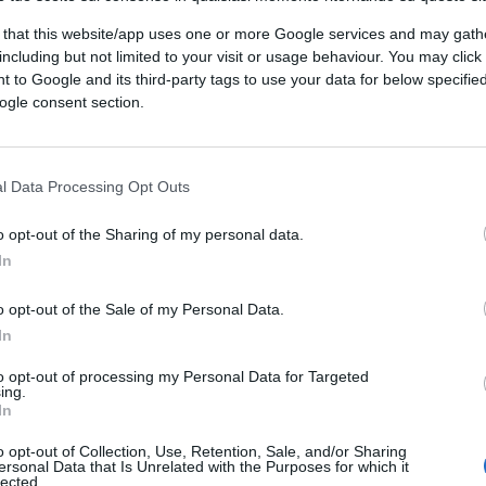
comunismo no” ti rispondo io povero che non sei altro.
sta e infatti esistono tranquillamente partiti con scritto
 that this website/app uses one or more Google services and may gath
 un partito “fascisti italiani” e dimmi dove ve mandano.
including but not limited to your visit or usage behaviour. You may click 
 to Google and its third-party tags to use your data for below specifi
ogle consent section.
l Data Processing Opt Outs
o opt-out of the Sharing of my personal data.
 universitari?????
In
o opt-out of the Sale of my Personal Data.
In
to opt-out of processing my Personal Data for Targeted
ing.
In
agnuzzi: non se ne rendono nemmeno conto, ma devono
o opt-out of Collection, Use, Retention, Sale, and/or Sharing
 dei bei tempi sovietici.
ersonal Data that Is Unrelated with the Purposes for which it
lected.