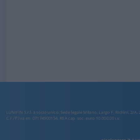
LUNIFIN S.r.l. a socio unico. Sede legale Milano, Largo F. Richini, 2/A,
C.F./P.Iva en. 07174900154, REA cap. soc. euro 10.000,00 i.v.