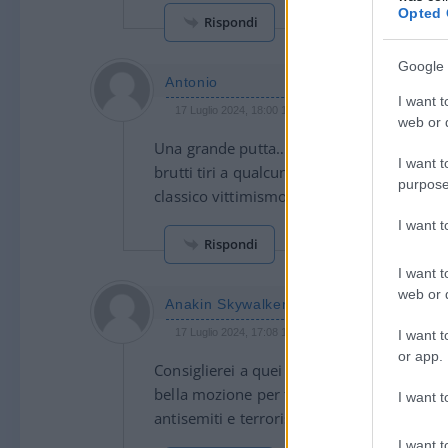
Opted 
Rispondi
Google 
Antonio
I want t
17 Luglio 2024, 18:00 18:00
web or d
Una grande putta…..ta, tanto si sa che sara
I want t
brutti tiri a qualcuno. Detto questo risorg
purpose
classico vittimismo.
I want 
Rispondi
I want t
web or d
Anakin Skywalker
17 Luglio 2024, 17:08 17:08
I want t
or app.
Consiglierei a quei babbei di Azione Univer
bella mozione per far sciogliere UDU e cl
I want t
antisemiti e terroristici quali Hamas, Hez
I want t