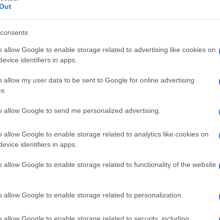
Out
consents
o allow Google to enable storage related to advertising like cookies on
evice identifiers in apps.
’ una bolla di sapone. E’ caldo e questa afa fa fare dei
o allow my user data to be sent to Google for online advertising
e il gne gne, la “sindrome da accerchiamento” e il
s.
to allow Google to send me personalized advertising.
o allow Google to enable storage related to analytics like cookies on
evice identifiers in apps.
o allow Google to enable storage related to functionality of the website
sitaria di rispondere a tono a quei farabutti, con una
oache varie, motivo: vicinanza e sostegno a movimenti
o allow Google to enable storage related to personalization.
bollah e compagnia cantante.
o allow Google to enable storage related to security, including