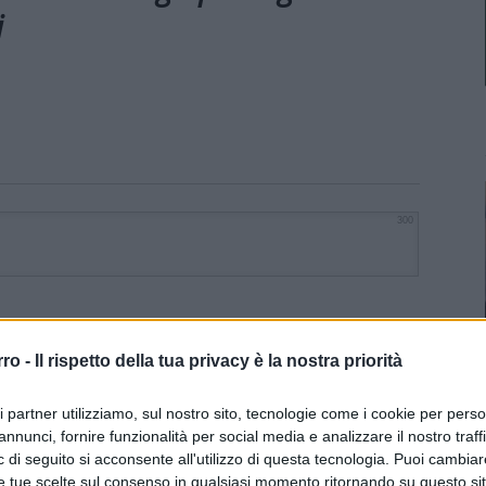
i
300
rro -
Il rispetto della tua privacy è la nostra priorità
ri partner utilizziamo, sul nostro sito, tecnologie come i cookie per pers
annunci, fornire funzionalità per social media e analizzare il nostro traff
 di seguito si acconsente all'utilizzo di questa tecnologia. Puoi cambiar
e tue scelte sul consenso in qualsiasi momento ritornando su questo si