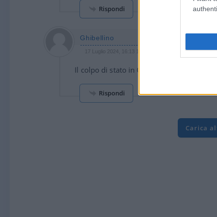
Rispondi
authenti
Ghibellino
17 Luglio 2024, 16:13 16:13
Il colpo di stato in Cile? Neanche più la sto
Rispondi
Carica a