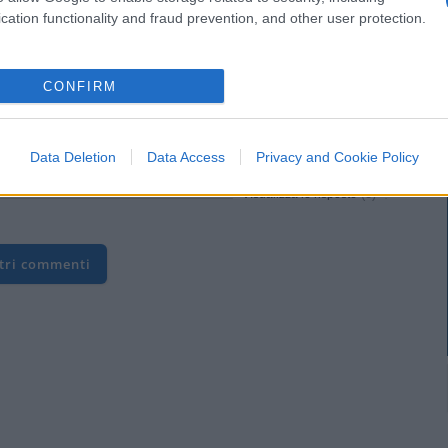
cation functionality and fraud prevention, and other user protection.
CONFIRM
ria!
Data Deletion
Data Access
Privacy and Cookie Policy
(3)
VIsualizza le risposte
ltri commenti