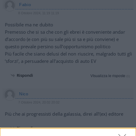
Fabio
8 Ottobre 2024, 11:19 11:19
Possibile ma ne dubito
Premesso che si sa che con gli ebrei è conveniente andar
d’accordo (e con più su sale più si sa e più conviene) e
questo prevale persino sull’opportunismo politico
Più facile che siano delusi del non riuscire, malgrado tutti gli
‘sforzi’, a persuadere all’acquisto di auto EV
Rispondi
VIsualizza le risposte
(1)
Nico
7 Ottobre 2024, 20:02 20:02
Più che ai progressisti della galassia, direi all’(ex) editore
Rispondi