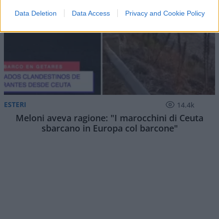
Data Deletion
Data Access
Privacy and Cookie Policy
ESTERI
14.4k
Meloni aveva ragione: "I marocchini di Ceuta
sbarcano in Europa col barcone"