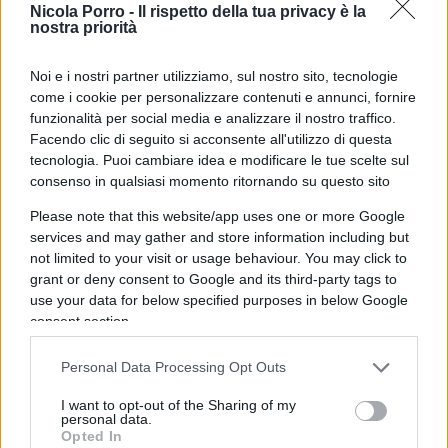
Nicola Porro -
Il rispetto della tua privacy è la
nostra priorità
Federico Macoratti
7 Ottobre 2024, 18:53 18:53
Noi e i nostri partner utilizziamo, sul nostro sito, tecnologie
come i cookie per personalizzare contenuti e annunci, fornire
Non me la sento di avallare tutte le scelte degli israeliani.
funzionalità per social media e analizzare il nostro traffico.
Il 7 ottobre viene percepito dagli ebrei come un secondo
Facendo clic di seguito si acconsente all'utilizzo di questa
Olocausto ma la reazione del governo Netanyahu è stata
tecnologia. Puoi cambiare idea e modificare le tue scelte sul
assolutamente sproporzionata, non voglio essere complice
consenso in qualsiasi momento ritornando su questo sito
né di terroristi assassini né di chi sgancia bombe sui civili
Please note that this website/app uses one or more Google
services and may gather and store information including but
Rispondi
VIsualizza le risposte
(8)
not limited to your visit or usage behaviour. You may click to
grant or deny consent to Google and its third-party tags to
use your data for below specified purposes in below Google
Fabry
consent section.
7 Ottobre 2024, 18:48 18:48
Personal Data Processing Opt Outs
Rimango perplesso nel vedere come ormai sia del tutto
fisiologico porre due dinamiche belliche identiche quasi
I want to opt-out of the Sharing of my
simmetriche su due piani completamente asimmetrici. E
personal data.
Opted In
l’unico denominatore comune è la presenza sullo sfondo