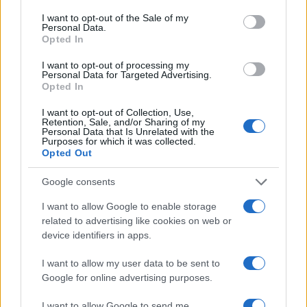
della madre di tutte le democrazie. Che dice “no escalation”
I want to opt-out of the Sale of my
Personal Data.
in entrambi i casi.
Opted In
Rispondi
I want to opt-out of processing my
Personal Data for Targeted Advertising.
Opted In
Giuseppe to
I want to opt-out of Collection, Use,
Retention, Sale, and/or Sharing of my
7 Ottobre 2024, 18:47 18:47
Personal Data that Is Unrelated with the
Purposes for which it was collected.
Molinari era inviso alla redazione perché troppo filo editore,
Opted Out
copie bruciate docet. Gedi ha scelto il male minore
licenziando il direttore.
Google consents
Ebreo non c’entra nulla, semmai per l’azionista di
I want to allow Google to enable storage
maggioranza, essere ebreo, era un amarcord familiare.
related to advertising like cookies on web or
device identifiers in apps.
Rispondi
VIsualizza le risposte
(1)
I want to allow my user data to be sent to
Google for online advertising purposes.
Carica altri commenti
I want to allow Google to send me