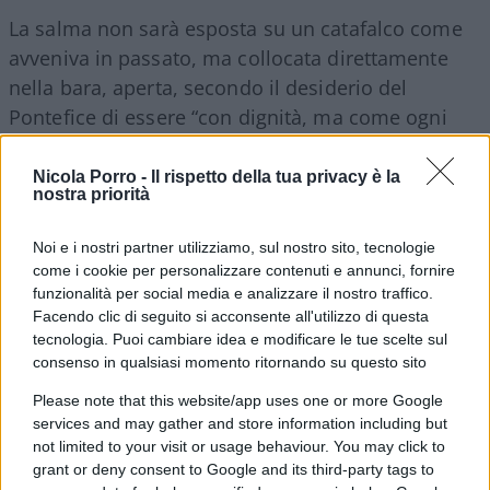
La salma non sarà esposta su un catafalco come
avveniva in passato, ma collocata direttamente
nella bara, aperta, secondo il desiderio del
Pontefice di essere “con dignità, ma come ogni
cristiano”. La celebrazione funeraria, chiamata
Missa poenitentialis, avrà luogo alla
Basilica di
Nicola Porro -
Il rispetto della tua privacy è la
nostra priorità
San Pietro
e vi parteciperanno rappresentanti
politici e religiosi da tutto il mondo.
Noi e i nostri partner utilizziamo, sul nostro sito, tecnologie
come i cookie per personalizzare contenuti e annunci, fornire
La sepoltura e la scelta di una
funzionalità per social media e analizzare il nostro traffico.
Facendo clic di seguito si acconsente all'utilizzo di questa
location simbolica
tecnologia. Puoi cambiare idea e modificare le tue scelte sul
consenso in qualsiasi momento ritornando su questo sito
Please note that this website/app uses one or more Google
Un’ulteriore innovazione riguarda il luogo di
services and may gather and store information including but
sepoltura. Papa Francesco non verrà tumulato
not limited to your visit or usage behaviour. You may click to
grant or deny consent to Google and its third-party tags to
nelle Grotte Vaticane, sotto la Basilica di San