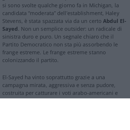
si sono svolte qualche giorno fa in Michigan, la
candidata “moderata” dell’establishment, Haley
Stevens, è stata spazzata via da un certo
Abdul El-
Sayed
. Non un semplice outsider: un radicale di
sinistra duro e puro. Un segnale chiaro che il
Partito Democratico non sta più assorbendo le
frange estreme. Le frange estreme stanno
colonizzando il partito.
El-Sayed ha vinto soprattutto grazie a una
campagna mirata, aggressiva e senza pudore,
costruita per catturare i voti arabo-americani e
musulmani del Michigan. Niente messaggi
inclusivi per tutti i cittadini:
solo identità, rabbia
e rivendicazioni settarie.
E questi sarebbero i
tolleranti, inclusivi, amorevoli pucci pucci….