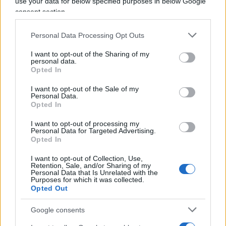
use your data for below specified purposes in below Google
Pietro, ma nella
Basilica di Santa Maria
consent section.
Maggiore
. Questa decisione riflette il legame
speciale che il Pontefice aveva con questa chiesa,
Personal Data Processing Opt Outs
dove pregava regolarmente e dove è custodita la
I want to opt-out of the Sharing of my
venerata icona della Salus Populi Romani.
personal data.
Opted In
I want to opt-out of the Sale of my
Le nuove regole introdotte consentono la
Personal Data.
tumulazione dei futuri pontefici in luoghi diversi,
Opted In
rompendo con una tradizione consolidata che
I want to opt-out of processing my
legava le spoglie dei Papi esclusivamente alla
Personal Data for Targeted Advertising.
Opted In
Basilica Vaticano.
I want to opt-out of Collection, Use,
Retention, Sale, and/or Sharing of my
Preparazione al Conclave
Personal Data that Is Unrelated with the
Purposes for which it was collected.
Opted Out
Google consents
Concluse le celebrazioni funebri, inizia il periodo