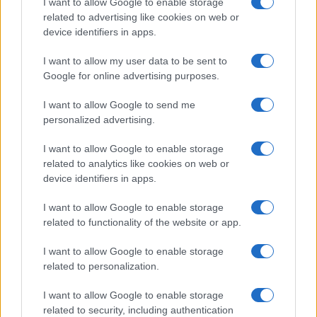
del
Conclave
, il momento in cui i cardinali elettori
I want to allow Google to enable storage
related to advertising like cookies on web or
scelgono il nuovo Pontefice.
device identifiers in apps.
I want to allow my user data to be sent to
A definire queste procedure è la costituzione
Google for online advertising purposes.
apostolica “
Universi Dominici Gregis
”, che riguarda
proprio “la vacanza della Sede Apostolica e
I want to allow Google to send me
l’elezione del Romano Pontefice”. A promulgarla fu
personalized advertising.
Giovanni Paolo II
il 22 febbraio 1996 ed è stata
I want to allow Google to enable storage
emendata due volte da
Benedetto XVI
. Una volta
related to analytics like cookies on web or
era previsto che il Conclave iniziasse tra i 15 e i 20
device identifiers in apps.
giorni dopo l’inizio della Sede vacante, ma si tratta
I want to allow Google to enable storage
di una norma che può essere derogata. La legge
related to functionality of the website or app.
prevede che “dal momento in cui la Sede
I want to allow Google to enable storage
Apostolica sia legittimamente vacante, si
related to personalization.
attendano per quindici giorni interi gli assenti
prima di iniziare il Conclave”. Ratzinger lasciò però
I want to allow Google to enable storage
“al Collegio dei Cardinal. la facoltà di anticipare
related to security, including authentication