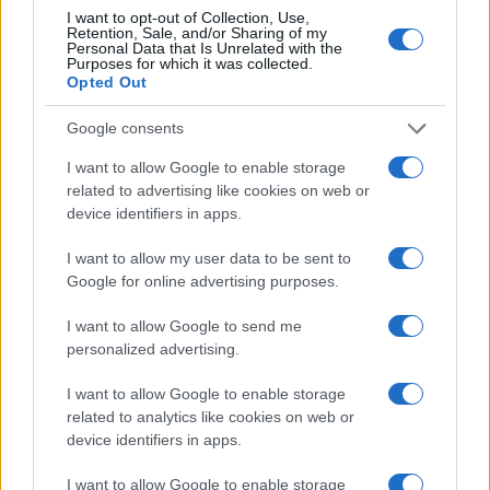
arresti domiciliari e a girare mascherati in ogni
I want to opt-out of Collection, Use,
Retention, Sale, and/or Sharing of my
angolo della Penisola
24 ore su 24
. Tanto più,
Personal Data that Is Unrelated with the
Purposes for which it was collected.
come dimostra l’esperienza di tanti altri Paesi che
Opted Out
non hanno mai conosciuto queste due odiose
Google consents
misure, non esiste alcuna evidenza scientifica che
ne avvalori il fondamento sul piano del contrasto
I want to allow Google to enable storage
related to advertising like cookies on web or
alla pandemia in atto.
device identifiers in apps.
#CHIUSURE
#COVID
#CTS
#LOCKDOWN
I want to allow my user data to be sent to
Google for online advertising purposes.
#VIRUS
I want to allow Google to send me
Pagina
PAGINA
personalized advertising.
Precedente
SUCCESSIVA
I want to allow Google to enable storage
related to analytics like cookies on web or
101
device identifiers in apps.
Leggi i commenti
I want to allow Google to enable storage