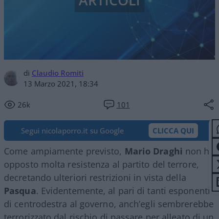
ARTICOLI
di
Claudio Romiti
13 Marzo 2021, 18:34
26k
101
Segui nicolaporro.it su Google
CLICCA QUI
Come ampiamente previsto,
Mario Draghi
non ha
opposto molta resistenza al partito del terrore,
decretando ulteriori restrizioni in vista della
Pasqua
. Evidentemente, al pari di tanti esponenti
di centrodestra al governo, anch’egli sembrerebbe
terrorizzato dal rischio di passare per alleato di
un