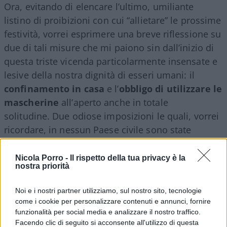
Ora, evitando di elencare l’ultimo, umiliante
listino di proibizioni con cui
“
allietare
”
le prossime
festività, vorrei esprimere una breve riflessione s
u
due di tali misure che mi paiono si
n
dall’inizio
di
questa triste vicenda
particolarmente insensate e
lesive della nostra dignità di esseri umani: il
confinamento in casa
e l’
obbligo di utilizzare le
mascherine
all’aperto anche in totale
solitudine.
Due odiose imposizioni le quali, vorrei
ricordare,
in nessun Paese civile sono state
adottate
così
come è avvenuto in Italia.
Nicola Porro -
Il rispetto della tua privacy è la
nostra priorità
Italiani trattati sempre più da
sudditi
Noi e i nostri partner utilizziamo, sul nostro sito, tecnologie
come i cookie per personalizzare contenuti e annunci, fornire
funzionalità per social media e analizzare il nostro traffico.
Facendo clic di seguito si acconsente all'utilizzo di questa