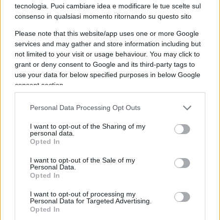
Eppure, analogamente a
l resto delle restrizioni,
tecnologia. Puoi cambiare idea e modificare le tue scelte sul
tutto ciò ha incontrato nella popolazione una
consenso in qualsiasi momento ritornando su questo sito
disarmante passività, soprattutto a causa
Please note that this website/app uses one or more Google
dell’ingiustificato clima di terrore che sem
bra
services and may gather and store information including but
aver
sovrastato ogni cosa. In sostanza, i cittadini
not limited to your visit or usage behaviour. You may click to
grant or deny consent to Google and its third-party tags to
comuni, usi
generalmente a leggere solo i titoli
use your data for below specified purposes in below Google
dei giornali e ad ascoltare solo quelli dei notiziari,
consent section.
sono stati indotti a c
redere, proprio dalle due
demenzi
ali misure, che il virus circolasse
Personal Data Processing Opt Outs
liberamente all’aperto, pronto a stroncare
la vita
I want to opt-out of the Sharing of my
di chiunque non indossasse
la mascherina di
personal data.
Opted In
ordinanza.
I want to opt-out of the Sale of my
Personal Data.
In questo senso speravo che con l’arrivo nella
Opted In
stanza dei bottoni di un grand’uomo dotato di
I want to opt-out of processing my
spiccata razionalità si mettesse fine all’obbrobrio
Personal Data for Targeted Advertising.
Opted In
di un popolo costretto, di quando in quando, agli