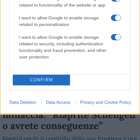
related to functionality of the website or app.
SEDUTE SATIRICHE
I want to allow Google to enable storage
Vignetta del 07/08/2026
related to personalization.
I want to allow Google to enable storage
related to security, including authentication
functionality and fraud prevention, and other
Vai all'archivio delle vignette
user protection.
CONFIRM
Sanchez fa l’offeso e
Data Deletion
Data Access
Privacy and Cookie Policy
minaccia: “Riaprite Schengen
o avrete conseguenze”
Madrid perde il controllo della sua frontiera e ora