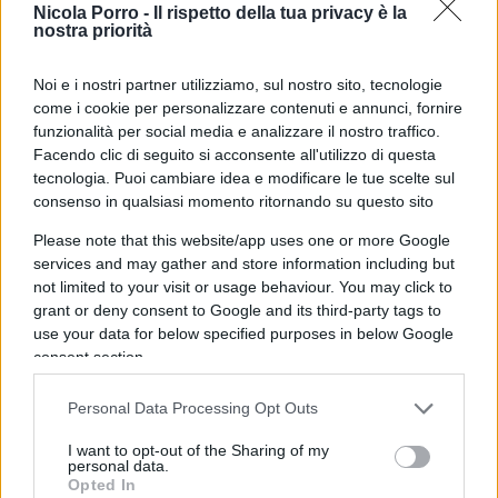
Nicola Porro -
Il rispetto della tua privacy è la
genere,mai dalla parte di chi li subisce.Questo va detto e
nostra priorità
ripetuto continuamente affinché la gente se ne ricordi
quando è il momento di votare
Noi e i nostri partner utilizziamo, sul nostro sito, tecnologie
come i cookie per personalizzare contenuti e annunci, fornire
Rispondi
funzionalità per social media e analizzare il nostro traffico.
Facendo clic di seguito si acconsente all'utilizzo di questa
tecnologia. Puoi cambiare idea e modificare le tue scelte sul
Luciana Benico
consenso in qualsiasi momento ritornando su questo sito
8 Settembre 2025, 10:56 10:56
Please note that this website/app uses one or more Google
services and may gather and store information including but
Povero Bisio che pena non sta lavorando e allora va in
not limited to your visit or usage behaviour. You may click to
piazza contro il governo per essere visto..PATETICO…
grant or deny consent to Google and its third-party tags to
use your data for below specified purposes in below Google
Rispondi
VIsualizza le risposte
consent section.
(1)
Personal Data Processing Opt Outs
davide
I want to opt-out of the Sharing of my
8 Settembre 2025, 9:37 9:37
personal data.
Opted In
se occupi sei un santo, invece se non paghi le tasse sei un