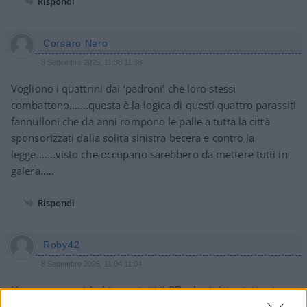
Rispondi
Corsaro Nero
8 Settembre 2025, 11:38 11:38
Vogliono i quattrini dai ‘padroni’ che loro stessi
combattono…….questa è la logica di questi quattro parassiti
fannulloni che da anni rompono le palle a tutta la città
sponsorizzati dalla solita sinistra becera e contro la
legge…….visto che occupano sarebbero da mettere tutti in
galera…..
Rispondi
Roby42
8 Settembre 2025, 11:04 11:04
Una cosa ormai è chiara a tutti:il PD e la sinistra tutta sta
sempre dalla parte di chi commette reati di qualsiasi