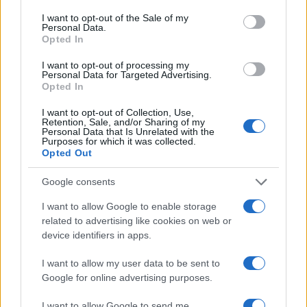
criminale?
I want to opt-out of the Sale of my
Personal Data.
ma bisio&compagni non possono pagare loro la nuova sede
Opted In
e i lavori?
I want to opt-out of processing my
Personal Data for Targeted Advertising.
Rispondi
VIsualizza le risposte
(2)
Opted In
I want to opt-out of Collection, Use,
mauriziogiuntoli
Retention, Sale, and/or Sharing of my
Personal Data that Is Unrelated with the
8 Settembre 2025, 9:11 9:11
Purposes for which it was collected.
Opted Out
Ogni occupazione abusiva, anche se perseguita dalle suore,
deve essere denunciata-giudicata-condannata-risarcita.
Google consents
Altrimenti è Africa del nord e governo&magistrati negano
I want to allow Google to enable storage
una fondamentale libertà. La proprietà.
related to advertising like cookies on web or
device identifiers in apps.
Rispondi
I want to allow my user data to be sent to
Google for online advertising purposes.
Carica altri commenti
I want to allow Google to send me