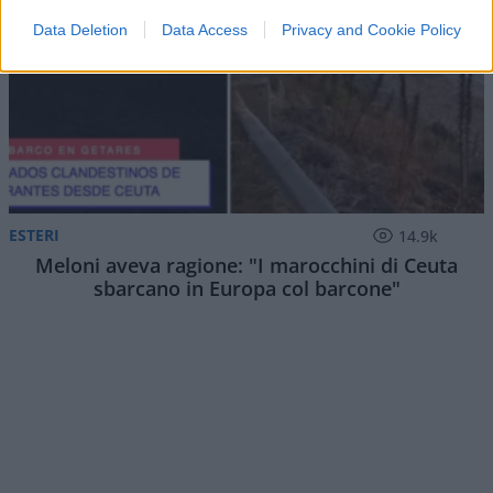
Data Deletion
Data Access
Privacy and Cookie Policy
ESTERI
14.9k
Meloni aveva ragione: "I marocchini di Ceuta
sbarcano in Europa col barcone"