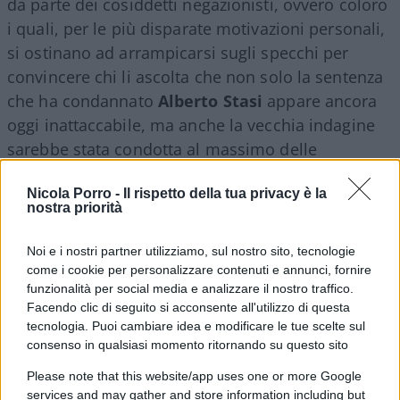
da parte dei cosiddetti negazionisti, ovvero coloro
i quali, per le più disparate motivazioni personali,
si ostinano ad arrampicarsi sugli specchi per
convincere chi li ascolta che non solo la sentenza
che ha condannato
Alberto Stasi
appare ancora
oggi inattaccabile, ma anche la vecchia indagine
sarebbe stata condotta al massimo delle
possibilità tecnico-scientifiche dell’epoca.
Nicola Porro -
Il rispetto della tua privacy è la
nostra priorità
In tal senso – lo ha ripetuto per l’ennesima volta
nel corso dell’ultima puntata di Filorosso, in onda
Noi e i nostri partner utilizziamo, sul nostro sito, tecnologie
come i cookie per personalizzare contenuti e annunci, fornire
su Rai3 – il generale Garofano continua a
funzionalità per social media e analizzare il nostro traffico.
sostenere che all’epoca non erano disponibili le
Facendo clic di seguito si acconsente all'utilizzo di questa
sofisticate metodologia di oggi, come se questo
tecnologia. Puoi cambiare idea e modificare le tue scelte sul
giustificasse la mancata repertazione e analisi
consenso in qualsiasi momento ritornando su questo sito
della spazzatura, così come persino il manuale
Please note that this website/app uses one or more Google
delle giovani marmotte prescriveva già ai tempi
services and may gather and store information including but