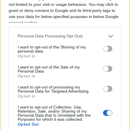
not limited to your visit or usage behaviour. You may click to
delle prime pubblicazioni di Topolino. Mentre,
grant or deny consent to Google and its third-party tags to
quasi all’unisono in diretta televisiva con l’ex
use your data for below specified purposes in below Google
comandante del Ris, un analogo concetto, con un
consent section.
punta di veleno, l’ha espresso Marzio Capra,
Personal Data Processing Opt Outs
storico consulente della famiglia Poggi e suo
antico sottoposto, in collegamento con Zona
I want to opt-out of the Sharing of my
personal data.
Bianca, condotto da Giuseppe Brindisi su Rete 4.
Opted In
Quest’ultimo,
sul tema molto controverso della
I want to opt-out of the Sale of my
famosa impronta 3
3, che potrebbe costituire un
Personal Data.
grosso problema per la difesa di Sempio, è
Opted In
arrivato a dire che gli uomini del Ris che la
I want to opt-out of processing my
Personal Data for Targeted Advertising.
esaminarono nella prima indagine, dato che li ha
Opted In
conosciuti personalmente, sono certamente più
validi degli attuali consulenti della Procura di
I want to opt-out of Collection, Use,
Retention, Sale, and/or Sharing of my
Pavia. Ciò per il semplice fatto di non aver mai
Personal Data that Is Unrelated with the
Purposes for which it was collected.
avuto il piacere di verificarne sul terreno le
Opted Out