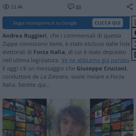
22.4k
60
Segui nicolaporro.it su Google
CLICCA QUI
Andrea Ruggieri
, che i commensali di questa
Zuppa
conoscono bene, è stato escluso dalle liste
elettorali di
Forza Italia
, di cui è stato deputato
nell’ultima legislatura.
Ve ne abbiamo già parlato
.
E oggi c’è un messaggio che
Giuseppe Cruciani
,
conduttore de
La Zanzara
, vuole inviare a Forza
Italia. Sentite qui…
Video
Player