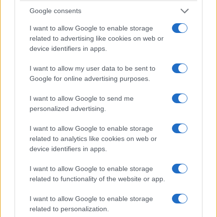
capacità.
Google consents
I want to allow Google to enable storage
related to advertising like cookies on web or
device identifiers in apps.
I want to allow my user data to be sent to
Google for online advertising purposes.
I want to allow Google to send me
personalized advertising.
I want to allow Google to enable storage
related to analytics like cookies on web or
device identifiers in apps.
In ultimo, è doveroso citare l’irriducibile
I want to allow Google to enable storage
colpevolismo dell’inviata Rai Ilenia Petracalvina,
related to functionality of the website or app.
ospite fissa del programma condotto da Antonino
I want to allow Google to enable storage
Monteleone, la quale, oltre a dare continuamente
related to personalization.