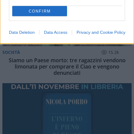
CONFIRM
Data Deletion
Data Access
Privacy and Cookie Policy
SOCIETÀ
15.2k
Siamo un Paese morto: tre ragazzini vendono
limonata per comprare il Ciao e vengono
denunciati