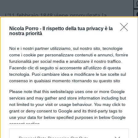
L’11 febbraio 1848 viene promulgata la
Costituzione politica del Reame delle Due Sicilie.
Nicola Porro -
Il rispetto della tua privacy è la
Con essa i suoi promotori vollero porre fine a
nostra priorità
una statualità restaurativa eretta a difesa di un
ancien régime superato dal mutamento dei
Noi e i nostri partner utilizziamo, sul nostro sito, tecnologie
come i cookie per personalizzare contenuti e annunci, fornire
tempi, per trasferirla nella dimensione della
funzionalità per social media e analizzare il nostro traffico.
monarchia costituzionale.
Facendo clic di seguito si acconsente all'utilizzo di questa
tecnologia. Puoi cambiare idea e modificare le tue scelte sul
consenso in qualsiasi momento ritornando su questo sito
Please note that this website/app uses one or more Google
La nuova carta intro­duceva una forma di quel
services and may gather and store information including but
costituziona­lismo d’impianto liberale che in
not limited to your visit or usage behaviour. You may click to
precedenza era stato più volte oggetto di
grant or deny consent to Google and its third-party tags to
numerose rivendicazioni, tutte pun­tualmente
use your data for below specified purposes in below Google
consent section.
considerate imperfette e soffocate dalla Corona.
Il documento prodotto a Napoli avrebbe aperto