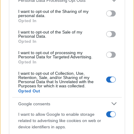
Personal Data Processing Opt Outs
il passo a ulteriori e significativi elementi di
I want to opt-out of the Sharing of my
modernizzazione elettorale e a più radicali
personal data.
riforme istituzionali che, nei mesi seguenti e con
Opted In
il contributo autonomo dell’indipendentismo in
I want to opt-out of the Sale of my
Sicilia, si inserirono a pieno titolo nel più ampio
Personal Data.
Opted In
contesto risorgimentale che precedette
l’impresa dei Mille e la formazione del Regno
I want to opt-out of processing my
Personal Data for Targeted Advertising.
d’Italia.
Opted In
I want to opt-out of Collection, Use,
Retention, Sale, and/or Sharing of my
L’esperimento par­tenopeo con la sua evoluzione
Personal Data that Is Unrelated with the
siciliana, a cui nei primi mesi del 1849 avrebbe
Purposes for which it was collected.
Opted Out
posto fine la dura repressione militare
borbonica, resta un chiaro esempio della pre­
Google consents
senza e della vitalità, anche nel Meridione
I want to allow Google to enable storage
d’Italia, di elevate norme di principio e di
related to advertising like cookies on web or
concrete garanzie istituzionali promosse in
device identifiers in apps.