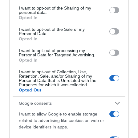
I want to opt-out of the Sharing of my
Attraverso un excursus storico, filosofico e
personal data.
Opted In
culturale, Jonah Goldberg ci conduce alle radici
di questo feno­meno che ha dato vita alla nostra
I want to opt-out of the Sale of my
Personal Data.
contemporaneità, ne mostra l’evoluzione, il
Opted In
successo straordinario e i principî ideali che lo
I want to opt-out of processing my
hanno nutrito: la fiducia nel­l’individuo, la tutela
Personal Data for Targeted Advertising.
Opted In
della sua libertà e dei suoi diritti inalienabili,
l’uguaglianza davanti alla legge, la libera
I want to opt-out of Collection, Use,
Retention, Sale, and/or Sharing of my
iniziativa e il libero mercato.
Personal Data that Is Unrelated with the
Purposes for which it was collected.
Opted Out
Il Miracolo rischia però ora di autodistruggersi.
Google consents
Un Occidente disorientato ed esausto tende a
suicidarsi, impaurito da crisi connaturate a
I want to allow Google to enable storage
related to advertising like cookies on web or
quello stesso sviluppo, e finisce per diventare
device identifiers in apps.
vittima di processi reattivi come populismo,