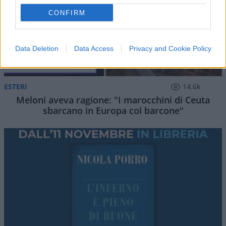
CONFIRM
Data Deletion
Data Access
Privacy and Cookie Policy
ESTERI
14.6k
Meloni aveva ragione: "I marocchini di Ceuta
sbarcano in Europa col barcone"