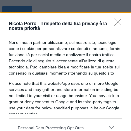
ACQUISTA
Nicola Porro -
Il rispetto della tua privacy è la
nostra priorità
Noi e i nostri partner utilizziamo, sul nostro sito, tecnologie
come i cookie per personalizzare contenuti e annunci, fornire
Fino a pochi secoli fa gli uomini vivevano in
funzionalità per social media e analizzare il nostro traffico.
condizioni miserabili, in balìa delle forze
Facendo clic di seguito si acconsente all'utilizzo di questa
tecnologia. Puoi cambiare idea e modificare le tue scelte sul
devastanti della natura, della superstizione e
consenso in qualsiasi momento ritornando su questo sito
dell’arbitrio dei governanti. Poi, quasi
Please note that this website/app uses one or more Google
all’improvviso, qualcosa è cambiato e, da una
services and may gather and store information including but
condizione umana rimasta più o meno sempre
not limited to your visit or usage behaviour. You may click to
identica a se stessa per secoli, in Occidente è
grant or deny consent to Google and its third-party tags to
fiorito uno sviluppo così profondo e ampio da
use your data for below specified purposes in below Google
consent section.
potersi definire Miracolo.
Personal Data Processing Opt Outs