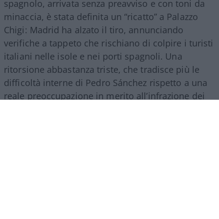
spagnolo, arrivata senza preavviso e con toni da
minaccia, è stata definita un “ricatto” a Palazzo
Chigi: Madrid ha alzato il tiro, annunciando
verifiche a tappeto che rischiano di colpire i turisti
italiani nelle isole e nei porti spagnoli. Una
ritorsione abbastanza triste, che tradisce più le
difficoltà interne di Pedro Sánchez rispetto a una
reale preoccupazione in merito all’infrazione dei
regolamenti europei. Il premier socialista, isolato
sul tema migratorio e sotto pressione in patria, ha
scelto di usare l’Italia come bersaglio per
consolidare la propria immagine.
Il suo tasso di
gradimento in patria è sceso verticalmente.
Ed
è francamente paradossale constatare come, in
questo periodo, la sua fanbase più nutrita sia
proprio in Italia…