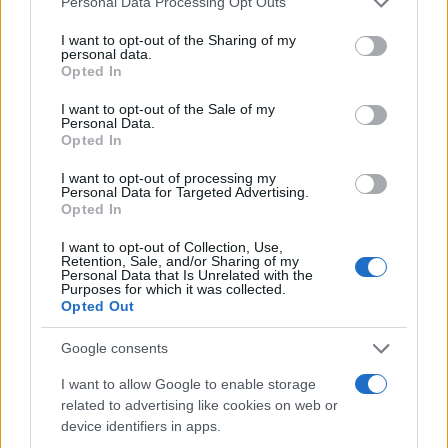
Personal Data Processing Opt Outs
I want to opt-out of the Sharing of my
Elezioni Liguria, risultato inatteso: ha vinto
personal data.
Marco Bucci
Opted In
Regionali Liguria, il tracollo del M5s condanna
I want to opt-out of the Sale of my
Personal Data.
Orlando. I dati dei partiti
Opted In
I want to opt-out of processing my
Personal Data for Targeted Advertising.
Opted In
Il
crollo
del M5s sta nei numeri. I pentastellati
sono passati dal 10 per cento delle europee al 5
I want to opt-out of Collection, Use,
Retention, Sale, and/or Sharing of my
per cento. Un tracollo senza attenuanti.
Personal Data that Is Unrelated with the
Purposes for which it was collected.
Nonostante ciò, Giuseppi continua a tirare dritto,
Opted Out
convinto che la sua poltrona sia intoccabile: “Se il
voto in Liguria ha segnato un’astensione record,
Google consents
che conferma il trend negativo dell’affluenza già
I want to allow Google to enable storage
registrato a giugno, bisogna capire una volta per
related to advertising like cookies on web or
device identifiers in apps.
tutte che non si può barattare la credibilità di un