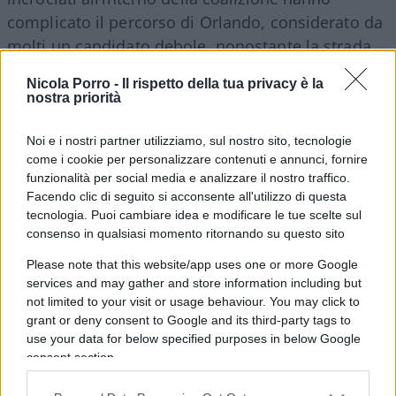
complicato il percorso di Orlando, considerato da
molti un candidato debole, nonostante la strada
in discesa. Il Pd balla da solo, questo è chiaro a
Nicola Porro -
Il rispetto della tua privacy è la
tutti. Ma questo non significa che la
Schlein
non
nostra priorità
abbia delle responsabilità: è stata lei ad accettare
i diktat di Conte, estromettendo Renzi dall’alleanza
Noi e i nostri partner utilizziamo, sul nostro sito, tecnologie
come i cookie per personalizzare contenuti e annunci, fornire
e forse quei voti che avrebbero potuto fare la
funzionalità per social media e analizzare il nostro traffico.
differenza. “Noi abbiamo fatto la nostra parte, il
Facendo clic di seguito si acconsente all'utilizzo di questa
tema riguarda gli alleati” il commento amaro di
tecnologia. Puoi cambiare idea e modificare le tue scelte sul
consenso in qualsiasi momento ritornando su questo sito
Dario Nardella. L’area riformista dem chiederà
delucidazioni alla segretaria: l’asse è troppo
Please note that this website/app uses one or more Google
spostato a sinistra, manca la proposta centrista.
services and may gather and store information including but
not limited to your visit or usage behaviour. You may click to
Con solo Fratoianni e Bonelli non si va da nessuna
grant or deny consent to Google and its third-party tags to
parte.
use your data for below specified purposes in below Google
consent section.
Leggi anche: