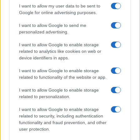
progetto politico con gli interessi di qualche
I want to allow my user data to be sent to
gruppo di potere pronto a spostare il proprio
Google for online advertising purposes.
pacchetto di voti alla corte del miglior offerente.
I want to allow Google to send me
La credibilità del M5S è sempre stata quella di non
personalized advertising.
piegarsi a queste logiche, un valore aggiunto per
la politica di questo Paese”. Anziché stare zitto e
I want to allow Google to enable storage
related to analytics like cookies on web or
contenere i danni, l’autoproclamato avvocato del
device identifiers in apps.
popolo ha ribadito il suo veto a Renzi, che
“avrebbe solo fatto perdere ancor più voti al M5S
I want to allow Google to enable storage
related to functionality of the website or app.
e quindi alla coalizione”.
I want to allow Google to enable storage
related to personalization.
Il campo largo fallisce un esame elettorale che
doveva essergli congeniale per diversi motivi e
I want to allow Google to enable storage
ora si apriranno profonde riflessioni. La coalizione
related to security, including authentication
è una polveriera, un tutti contro tutti senza una
functionality and fraud prevention, and other
user protection.
visione e con un unico obiettivo, provare a battere
– in un modo o nell’altro – il centrodestra. Senza