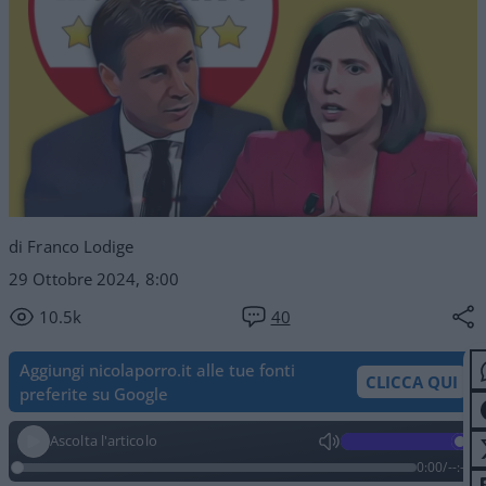
di Franco Lodige
29 Ottobre 2024, 8:00
10.5k
40
Aggiungi nicolaporro.it alle tue fonti
CLICCA QUI
preferite su Google
Ascolta l'articolo
0:00
/
--:--