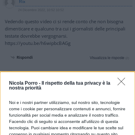
Rix
24 Dicembre 2022, 10:52 10:52
Vedendo questo video ci si rende conto che non bisogna
dimenticare e qualcuno tra cui i giornalisti delle principali
testate dovrebbe vergognarsi.
https://youtu.be/h6wipbcBAGg
Rispondi
VIsualizza le risposte
(2)
giupor
Nicola Porro -
Il rispetto della tua privacy è la
24 Dicembre 2022, 0:00 0:00
nostra priorità
@Nedo Micci, a proposito della tua risposta a Giuseppe To
(sarà piemontese come me? mah) delle 15:59.
Noi e i nostri partner utilizziamo, sul nostro sito, tecnologie
come i cookie per personalizzare contenuti e annunci, fornire
Te lo dico perche ci ho “bazzicato” per decenni nelle
funzionalità per social media e analizzare il nostro traffico.
redazioni e credo di conoscere bene la materia.
Facendo clic di seguito si acconsente all'utilizzo di questa
I giornali sono inondati di notizie e debbono, anche per
tecnologia. Puoi cambiare idea e modificare le tue scelte sul
motivi di spazio (ma spesso anche per un “taglio”
consenso in qualsiasi momento ritornando su questo sito