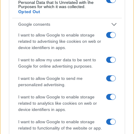
infettando anche la moglie che gli fece visita. Così dicono i
Personal Data that Is Unrelated with the
Purposes for which it was collected.
parenti.
Opted Out
Dopo alcuni giorni si è aggravato ed è deceduto. Ebbene i
parenti mi hanno raccontato, proprio oggi pomeriggio, che
Google consents
non hanno consentito ad alcuno di avvicinarsi o far visita al
I want to allow Google to enable storage
pover’uomo. Neppure di vestirlo con dignità.
related to advertising like cookies on web or
Messo in un sacco nero e quindi direttamente nella bara.
device identifiers in apps.
Senza appello.
I want to allow my user data to be sent to
Rispondi
Google for online advertising purposes.
VIsualizza le risposte
(1)
I want to allow Google to send me
barbara 1
personalized advertising.
23 Dicembre 2022, 23:06 23:06
I want to allow Google to enable storage
Beh, cosa c’è di strano? Il covid si trasmette col respiro – da
related to analytics like cookies on web or
device identifiers in apps.
cui l’obbligo delle mascherine – e chi non lo sa che i
cadaveri respirano a tutto spiano?
I want to allow Google to enable storage
related to functionality of the website or app.
Rispondi