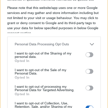
redazionale, politico o di congrega), fare una cernita.
Please note that this website/app uses one or more Google
E qui, direbbe qualcuno, casca l’asino. Evidenziare od
services and may gather and store information including but
omettere una notizia, enfatizzarne aspetti trascurandone
not limited to your visit or usage behaviour. You may click to
altri, ignorare quelle che non piacciono agli editori o ai
grant or deny consent to Google and its third-party tags to
politici di riferimento fanno la differenza, ne denotano
use your data for below specified purposes in below Google
l’orientamento del particolare giornale.
consent section.
…
Personal Data Processing Opt Outs
Rispondi
VIsualizza le risposte
(1)
I want to opt-out of the Sharing of my
personal data.
Opted In
giupor
I want to opt-out of the Sale of my
23 Dicembre 2022, 23:42 23:42
Personal Data.
Opted In
Qualche eccesso di prudenza viene riscontrato anche negli
obitori degli ospedali.
I want to opt-out of processing my
Personal Data for Targeted Advertising.
Proprio ieri è venuto a mancare un vicino di casa,
Opted In
novantenne, ricoverato in un noto nosocomio torinese per
altre patologie. Durante il ricovero pare si sia preso il Covid,
I want to opt-out of Collection, Use,
Retention, Sale, and/or Sharing of my