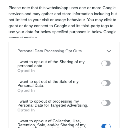
Bersani è uno che da oltre trent’anni è sempre lì
Please note that this website/app uses one or more Google
services and may gather and store information including but
che sembra per fare una cosa importante, poi
not limited to your visit or usage behaviour. You may click to
all’ultimo miglio, forse perché proprio filosofo, si
grant or deny consent to Google and its third-party tags to
perde via e addio sogni di gloria…
use your data for below specified purposes in below Google
consent section.
Continua ascoltando il podcast di Alessandro
Personal Data Processing Opt Outs
Sallusti del 19 ottobre 2022
I want to opt-out of the Sharing of my
personal data.
Opted In
#BENITO MUSSOLINI
#PIER LUIGI BERSANI
I want to opt-out of the Sale of my
Personal Data.
34
Opted In
Leggi i commenti
I want to opt-out of processing my
Personal Data for Targeted Advertising.
Opted In
SEDUTE SATIRICHE
I want to opt-out of Collection, Use,
Retention, Sale, and/or Sharing of my
Vignetta del 07/08/2026