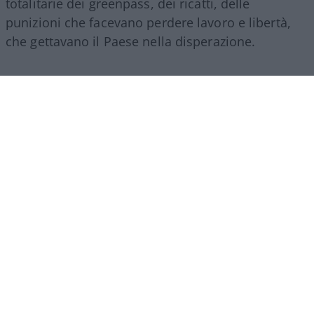
totalitarie dei greenpass, dei ricatti, delle
punizioni che facevano perdere lavoro e libertà,
che gettavano il Paese nella disperazione.
Ma tutto questo, il parvenu Conte non può
ammetterlo e non solo per banali questioni di
sopravvivenza personale, è proprio che nella sua
formazione leguleia gli manca il senso dello Stato,
della democrazia: a tratti il suo soliloquio, svolto
leggendo un testo da chissà chi elaborato,
ricordava certi deliri mussoliniani: “Abbiamo
salvato centinaia di migliaia, milioni di vite
umane”, quando è vero il contrario, quando la
scienza stessa s’è incaricata di smentire tutte
quelle menzogne; Fauci, con le sue ammissioni
invereconde, strappate alle sue memorie,
con i
suoi indecenti 111 appelli al “Quinto”, cioè il