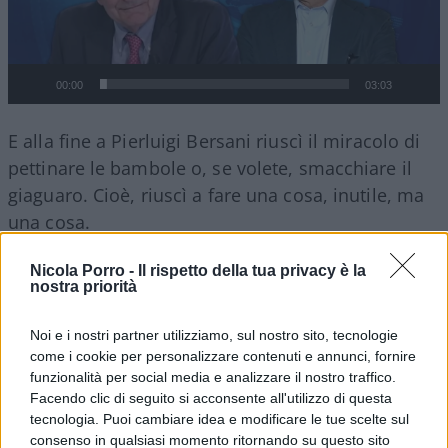
00:00
03:03
E alla fine a Pierluigi Bersani riuscì il miracolo di
pettinare le bambole o, se volete, smacchiare il
giaguaro. Cioè, riuscì a fare una cosa, inutile, ma
una cosa.
Nicola Porro -
Il rispetto della tua privacy è la
Lo ammetto:
Pierluigi Bersani
, a differenza di
nostra priorità
compagni – compagni in tutti i sensi di viaggio –
mi è simpatico e nutro per lui il rispetto che si
Noi e i nostri partner utilizziamo, sul nostro sito, tecnologie
come i cookie per personalizzare contenuti e annunci, fornire
deve a persone che hanno un pensiero coerente,
funzionalità per social media e analizzare il nostro traffico.
non il mio di certo, ma comunque un pensiero.
Facendo clic di seguito si acconsente all'utilizzo di questa
Non per nulla è laureato a pieni voti in Filosofia.
tecnologia. Puoi cambiare idea e modificare le tue scelte sul
consenso in qualsiasi momento ritornando su questo sito