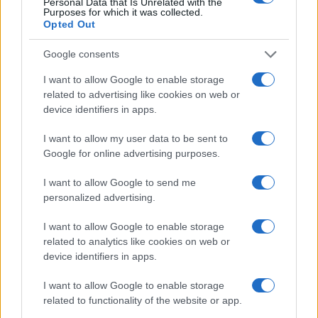
Personal Data that Is Unrelated with the
Purposes for which it was collected.
Opted Out
Google consents
Vai all'archivio delle vignette
I want to allow Google to enable storage
related to advertising like cookies on web or
device identifiers in apps.
I want to allow my user data to be sent to
Google for online advertising purposes.
L’inquietante tesi sul “patto”
I want to allow Google to send me
per le restrizioni Covid: ehi
personalized advertising.
Conte, parla per te
I want to allow Google to enable storage
related to analytics like cookies on web or
Un passaggio del soliloquio di Giuseppi in
device identifiers in apps.
Commissione Covid dice tutto
I want to allow Google to enable storage
di
Max Del Papa
related to functionality of the website or app.
4.4k
19
7 Agosto 2026, 12:32