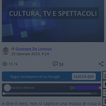
CULTURA, TV E SPETTACOLI
di
Giuseppe De Lorenzo
25 Gennaio 2023, 9:24
15.1k
54
Segui nicolaporro.it su Google
CLICCA QUI
Ascolta l'articolo
0:00
/
--:--
A dire il vero, non si capisce una mazza di cosa sia