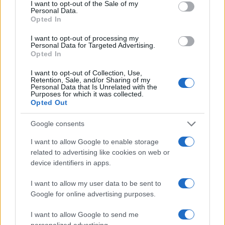
I want to opt-out of the Sale of my
è superare l’alternativa tra essere asceti frustrati o
Personal Data.
Opted In
libertini disincantati, cercando invece di coltivare
desideri organici e sostenibili che rendano
I want to opt-out of processing my
Personal Data for Targeted Advertising.
omaggio alla matrice ambientale che li ha
Opted In
generati”. Che cosa vuol dire? Orge e bunga
I want to opt-out of Collection, Use,
bunga? No, ovviamente, ma “forme di socialità
Retention, Sale, and/or Sharing of my
Personal Data that Is Unrelated with the
sensuale meno esclusive e più insolite”. E cioè?
Purposes for which it was collected.
Boh.
Opted Out
Google consents
Il resto ci tocca citarlo, perché è al limite
I want to allow Google to enable storage
dell’incomprensibile. “Contro questa visione,
related to advertising like cookies on web or
contro questa ‘economia libidinale’ – scrive il
Fatto
device identifiers in apps.
– Pettman rilancia e propone una ‘ecologia
I want to allow my user data to be sent to
libidinale’, un vero e proprio Green Deal erotico.
Google for online advertising purposes.
In cui la Natura (…) torni a essere fusa con Eros,
come lo era in Lucrezio. Si tratta insomma di
I want to allow Google to send me
personalized advertising.