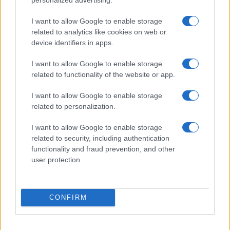
avere
un rapporto organico con il nostro
ambiente
e di diventare un po’ tutti ‘ecosessuali’,
I want to allow Google to enable storage
coloro che promuovono il sesso nella natura e
related to analytics like cookies on web or
con gli elementi della natura: ‘Abbracciamo gli
device identifiers in apps.
alberi senza vergogna, godiamo delle cascate,
I want to allow Google to enable storage
facciamo l’amore con la terra, celebriamo il nostro
related to functionality of the website or app.
punto. E, siamo polimorfi e poli/polline amorosi'”.
I want to allow Google to enable storage
Quindi ecosessualismo, eiaculazioni con le
related to personalization.
cascate, sesso con la terra, “poli/polline amorosi”.
Letto così, è proprio un Manifesto del cazzo.
I want to allow Google to enable storage
related to security, including authentication
functionality and fraud prevention, and other
user protection.
Giuseppe De Lorenzo, 25 gennaio 2023
CONFIRM
#ECOLOGIA
#SESSO