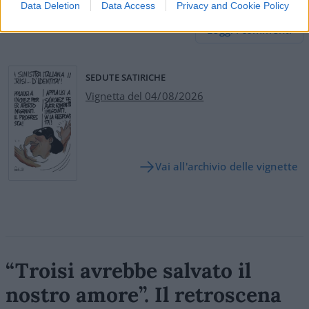
54
Data Deletion
Data Access
Privacy and Cookie Policy
Leggi i commenti
SEDUTE SATIRICHE
Vignetta del 04/08/2026
Vai all'archivio delle vignette
“Troisi avrebbe salvato il
nostro amore”. Il retroscena