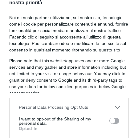
nostra priorità
palle, ci seccano le grandi e le piccole labbra’” e,
ovviamente, di
Donald Trump
? Direte: che
Noi e i nostri partner utilizziamo, sul nostro sito, tecnologie
c’azzecca? Boh. Però per l’autore pare sia The
come i cookie per personalizzare contenuti e annunci, fornire
funzionalità per social media e analizzare il nostro traffico.
Donald la “sgradevole icona di questa vecchia
Facendo clic di seguito si acconsente all'utilizzo di questa
epoca di avidità famelica” che emana un “cocktail
tecnologia. Puoi cambiare idea e modificare le tue scelte sul
tossico di narcisismo, aggressività, ignoranza
consenso in qualsiasi momento ritornando su questo sito
armata, privilegio, sadismo e arrapamento
Please note that this website/app uses one or more Google
adolescenziale fallocentrico”. Bah.
services and may gather and store information including but
not limited to your visit or usage behaviour. You may click to
grant or deny consent to Google and its third-party tags to
use your data for below specified purposes in below Google
E allora ci dicano: come allontanarsi dal modello
consent section.
Trump e come fare per ricreare una “
libido
Personal Data Processing Opt Outs
ecologica
“? Ovviamente con un po’ di legami
“queer”, di esperimenti di “poliamore” e di
I want to opt-out of the Sharing of my
personal data.
“incontri informali”. Ma occhio a non desiderare
Opted In
troppo, altrimenti l’ambiente ne risente. “Il punto