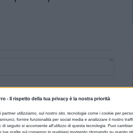
300
rro -
Il rispetto della tua privacy è la nostra priorità
ri partner utilizziamo, sul nostro sito, tecnologie come i cookie per pers
annunci, fornire funzionalità per social media e analizzare il nostro traff
 di seguito si acconsente all'utilizzo di questa tecnologia. Puoi cambiar
e tue scelte sul consenso in qualsiasi momento ritornando su questo si