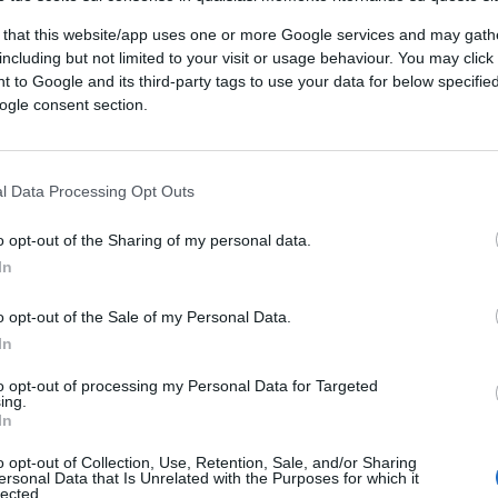
sima “testa di turco” a cui accollare tutte le rogne
 that this website/app uses one or more Google services and may gath
including but not limited to your visit or usage behaviour. You may click 
 to Google and its third-party tags to use your data for below specifi
ogle consent section.
l Data Processing Opt Outs
i rifarà andando a Quarta Repubblica.
o opt-out of the Sharing of my personal data.
In
(1)
VIsualizza le risposte
o opt-out of the Sale of my Personal Data.
In
to opt-out of processing my Personal Data for Targeted
ing.
 Che bella Notizia. A quando la stessa x il Falso,
In
rmiate italiani, risparmiate
o opt-out of Collection, Use, Retention, Sale, and/or Sharing
ersonal Data that Is Unrelated with the Purposes for which it
lected.