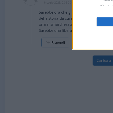
8 Luglio 2026, 0:32 0:32
authenti
Sarebbe ora che gli eredi dei comunisti, tut
della storia da cui sono usciti, che hanno 
ormai smascherata da tempo.
Sarebbe una liberazione, un vero 25 aprile
Rispondi
Carica a