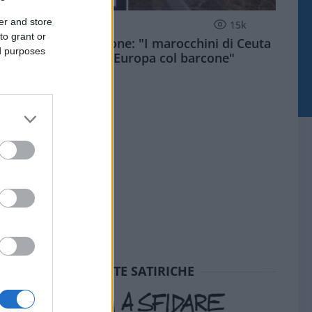
er and store
ESTERI
15k
to grant or
Meloni aveva ragione: "I marocchini di Ceuta
ed purposes
sbarcano in Europa col barcone"
SEDUTE SATIRICHE