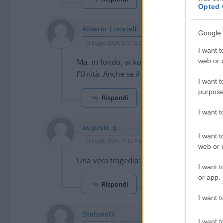
Opted 
Alberto Locatelli
Google 
8 Luglio 2026, 8:17 8:17
I want t
Ma, in fondo, ai kompagni interessa che co
web or d
l’Unità. Anche se il giornale è sparito.
I want t
purpose
Rispondi
I want 
augusto g.
I want t
8 Luglio 2026, 7:46 7:46
web or d
Una vera tragedia: si è spento un faro che
I want t
or app.
Rispondi
I want t
StefanoG
I want t