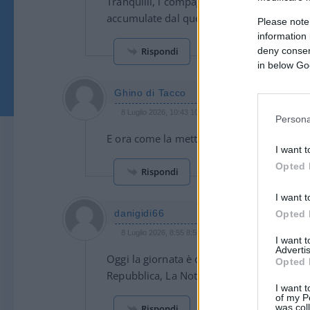
Tranquilli, i compagnucci troveranno l’enne
accumulate dal quel giornalaccio
Please note
information 
Rispondi
deny consent
in below Go
Ghino di Tacco
8 Luglio 2026, 10:43 10:43
Persona
E ora come la mettiamo con Sansonetti? S
I want t
Opted 
Rispondi
I want t
danigidi66
Opted 
8 Luglio 2026, 8:55 8:55
I want 
Advertis
Oggi la giornata è cominciata proprio bene.
Opted 
Repubblica, La Notizia e la busiarda? Rispa
I want t
of my P
was col
Rispondi