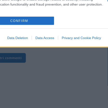
cation functionality and fraud prevention, and other user protection.
ti, giornali e istituzioni, scomparissero nella fogna
fatto abbastanza danno. La loro tracotante furfanteria è
CONFIRM
.
Data Deletion
Data Access
Privacy and Cookie Policy
ltri commenti