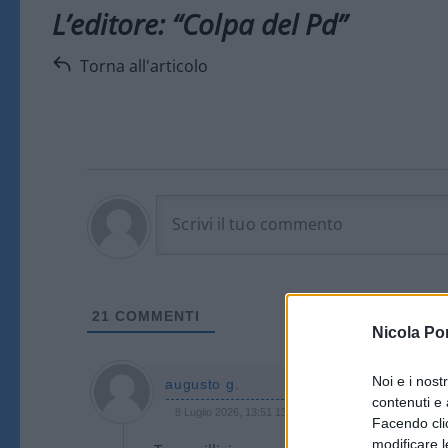
L’editore: “Colpa del Pd”
Torna all'articolo
21
COMMENTI
Nicola Po
Noi e i nost
augusto g.
contenuti e 
8 Luglio 2026, 13:51 13:51
Facendo clic
modificare l