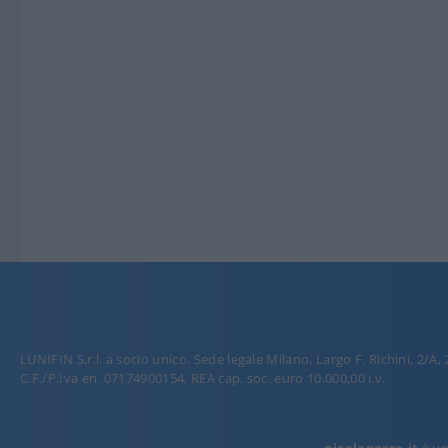
LUNIFIN S.r.l. a socio unico. Sede legale Milano, Largo F. Richini, 2/A,
C.F./P.Iva en. 07174900154, REA cap. soc. euro 10.000,00 i.v.