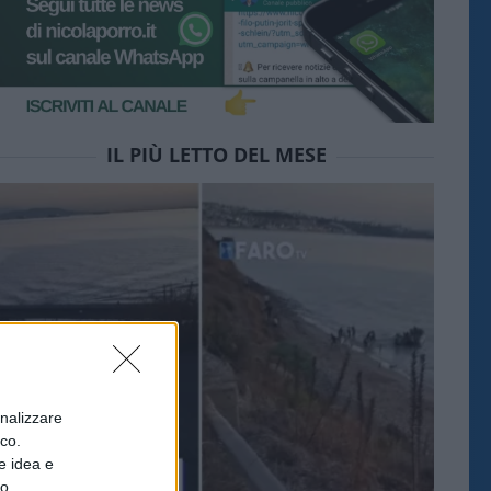
IL PIÙ LETTO DEL MESE
onalizzare
ico.
e idea e
to