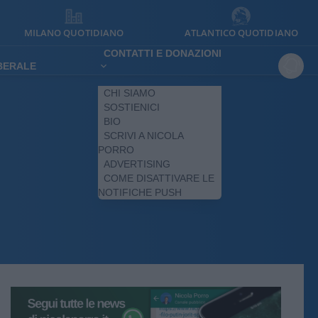
MILANO QUOTIDIANO
ATLANTICO QUOTIDIANO
CONTATTI E DONAZIONI
IBERALE
CHI SIAMO
SOSTIENICI
BIO
SCRIVI A NICOLA
PORRO
ADVERTISING
COME DISATTIVARE LE
NOTIFICHE PUSH