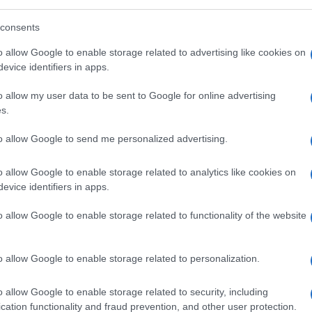
iale e autoriciclaggio. “Le cooperative
consents
Africa (per il tramite della Karibu) – si legge
nno percepito ingenti fondi pubblici da
o allow Google to enable storage related to advertising like cookies on
evice identifiers in apps.
i etc.) destinati a specifici progetti o piani di
o e i minori non accompagnati, fornendo
o allow my user data to be sent to Google for online advertising
e difforme rispetto a quello pattuito”.
s.
to allow Google to send me personalized advertising.
entri
o allow Google to enable storage related to analytics like cookies on
ndizioni degradanti scoperte all’interno dei
evice identifiers in apps.
sofferenze dei migranti appena sbarcati a
o allow Google to enable storage related to functionality of the website
tà” sono stati gli ispettori della Prefettura,
 a controllare i Cas di Aprilia (Via Lipari), di
za (Casal dei Lupi) gestiti dalla Karibu e
o allow Google to enable storage related to personalization.
ioppeto) gestiti da Consorzio Aid. Le
o allow Google to enable storage related to security, including
ano “tali da far vivere gli ospiti in
cation functionality and fraud prevention, and other user protection.