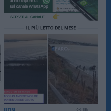
IL PIÙ LETTO DEL MESE
ESTERI
15k