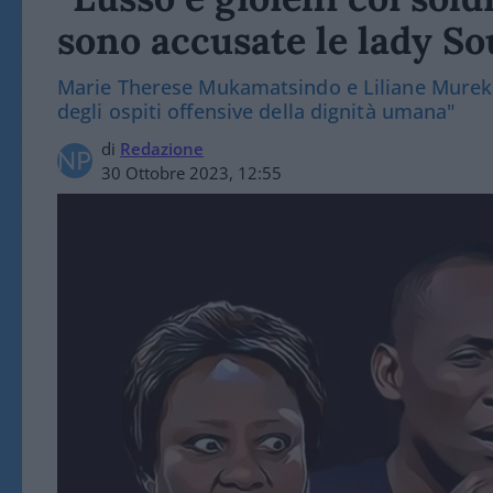
sono accusate le lady 
Marie Therese Mukamatsindo e Liliane Murekat
degli ospiti offensive della dignità umana"
di
Redazione
30 Ottobre 2023, 12:55