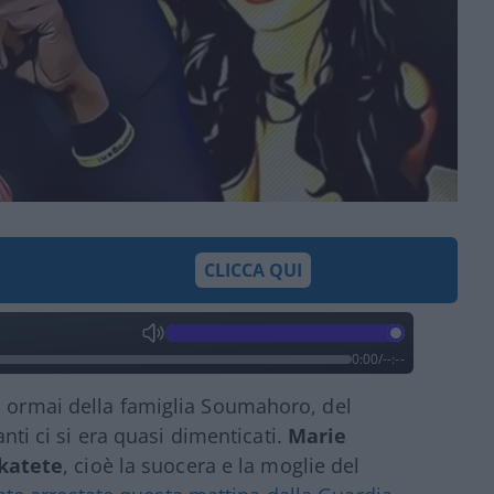
CLICCA QUI
0:00
/
--:--
o ormai della famiglia Soumahoro, del
anti ci si era quasi dimenticati.
Marie
katete
, cioè la suocera e la moglie del