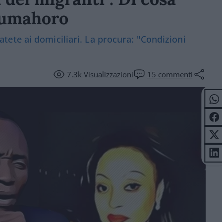
Soumahoro
ete ai domiciliari. La procura: "Condizioni
7.3k
Visualizzazioni
15
commenti