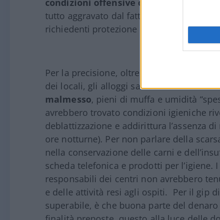
condizioni offensive dei diritti e della
tutto aggravato dal fatto che le persone a
richiedenti protezione internazionale.
Per la precisione, oltre ad accogliere un 
dei locali, gli alloggi sarebbero stati fatis
malmesso
, pieni di muffa e umidità “spes
avrebbero trovato condizioni igieniche riv
deblattizzazione e addirittura l’assenza di
ore notturne). Per non parlare della scars
nella conservazione delle carni e dell’insuf
scheda telefonica e prodotti per l’igiene. I 
responsabili dei centri non avrebbero ten
e delle attività resi agli ospiti. Per il gip 
superabile, è che buona parte del denaro 
finalità preposte, questo alla luce delle