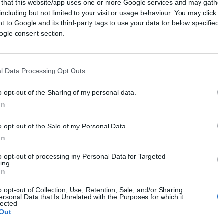
 that this website/app uses one or more Google services and may gath
i
. Chiedo scusa per essere stato poco
including but not limited to your visit or usage behaviour. You may click 
ere”.
 to Google and its third-party tags to use your data for below specifi
ogle consent section.
Finanza
a di Latina, sono la moglie e la suocera di
l Data Processing Opt Outs
viamente, ma per il loro ruolo all’interno
o opt-out of the Sharing of my personal data.
oop integrata
Karibu
. Oltre alle due donne,
In
a terza misura cautelare, questa volta ai
ukamatsindo, cui è stato imposto l’obbligo di
o opt-out of the Sale of my Personal Data.
ro preventivo a fini di confisca, anche per
In
ronti degli indagati.
to opt-out of processing my Personal Data for Targeted
ing.
In
 Liliane
o opt-out of Collection, Use, Retention, Sale, and/or Sharing
ersonal Data that Is Unrelated with the Purposes for which it
lected.
Out
a? Si parla di frode nelle pubbliche