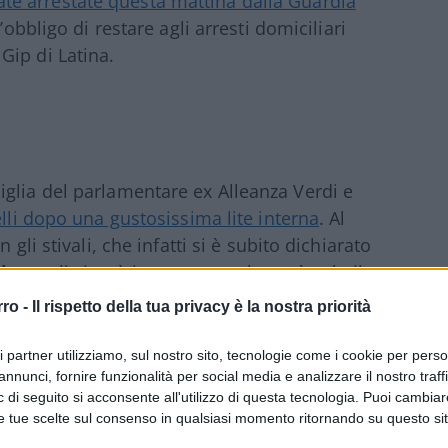
ate arrestate questa mattina dalla Guardia
’obbligo di restare agli arresti domiciliari
Gip di Latina.
glia del parlamentare ex Alleanza Verdi e
lli dopo una gustosissima lite interna
. Al
gli stivali, che infatti si è subito dichiarato
horo
gli si può imputare qualcosa è solo il
 accadendo sotto i suoi occhi, con le coop
rro -
Il rispetto della tua privacy è la nostra priorità
nti dei lavoratori e con i servizi forniti ai
on giuridica. Perché Aboubakar è stato
ri partner utilizziamo, sul nostro sito, tecnologie come i cookie per pers
annunci, fornire funzionalità per social media e analizzare il nostro traff
agna in favore dei migranti, per la difesa
 di seguito si acconsente all'utilizzo di questa tecnologia. Puoi cambiar
sulle strutture di accoglienza per richiedenti
e tue scelte sul consenso in qualsiasi momento ritornando su questo si
ammise lui stesso in tv – dovevo fare meno