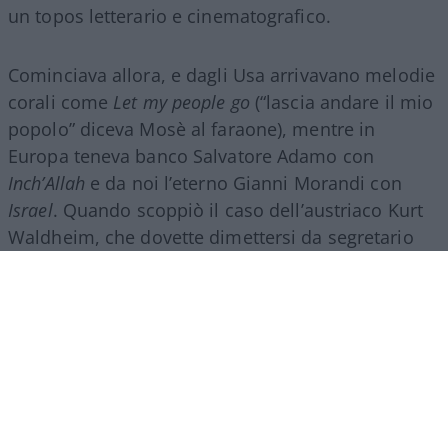
un topos letterario e cinematografico.
Cominciava allora, e dagli Usa arrivavano melodie
corali come
Let my people go
(“lascia andare il mio
popolo” diceva Mosè al faraone), mentre in
Europa teneva banco Salvatore Adamo con
Inch’Allah
e da noi l’eterno Gianni Morandi con
Israel
. Quando scoppiò il caso dell’austriaco Kurt
Waldheim, che dovette dimettersi da segretario
dell’Onu perché qualcuno aveva fatto circolare
una sua foto di guerra in divisa tedesca, fu
Giorgio
Bocca
, giornalista di sinistra, a sospettare
lo zampino del Mossad, che a quel tempo cercava
di importare ebrei russi contrattando con l’Urss
per rimpinguare demograficamente un Israele
sempre in guerra. Quando poi i famosi Colonnelli