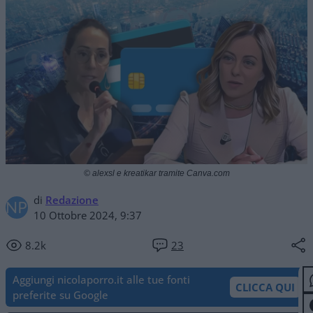
© alexsl e kreatikar tramite Canva.com
di
Redazione
10 Ottobre 2024, 9:37
8.2k
23
Aggiungi nicolaporro.it alle tue fonti
CLICCA QUI
preferite su Google