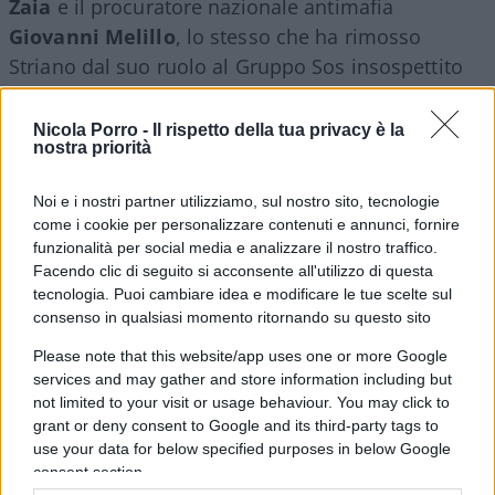
Zaia
e il procuratore nazionale antimafia
Giovanni
Melillo
, lo stesso che ha rimosso
Striano dal suo ruolo al Gruppo Sos insospettito
da un modo di operare un po’ allegro, “non
soltanto palesemente arbitrario ma soprattutto
Nicola Porro -
Il rispetto della tua privacy è la
nostra priorità
palesemente abusivo”.
Noi e i nostri partner utilizziamo, sul nostro sito, tecnologie
Leggi anche:
come i cookie per personalizzare contenuti e annunci, fornire
funzionalità per social media e analizzare il nostro traffico.
Facendo clic di seguito si acconsente all'utilizzo di questa
Spiato mezzo governo: “Striano non era solo”.
tecnologia. Puoi cambiare idea e modificare le tue scelte sul
Ora fuori i mandanti
consenso in qualsiasi momento ritornando su questo sito
Please note that this website/app uses one or more Google
services and may gather and store information including but
not limited to your visit or usage behaviour. You may click to
Proprio ieri il ministro Crosetto,
che ha dovuto nel
grant or deny consent to Google and its third-party tags to
frattempo smentire le notizie di tensioni
use your data for below specified purposes in below Google
all’interno del Cdm
, è stato audito dal Copasir. Fu
consent section.