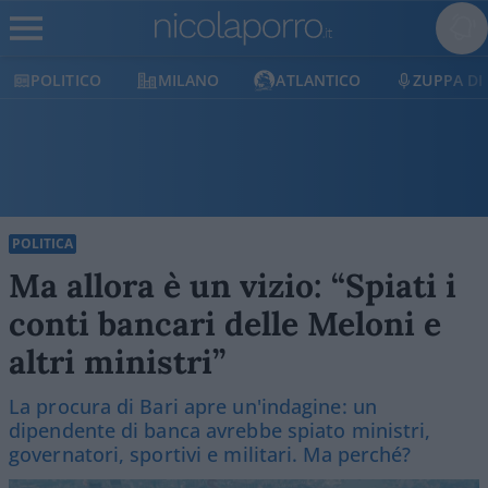
POLITICO
MILANO
ATLANTICO
ZUPPA DI
POLITICA
Ma allora è un vizio: “Spiati i
conti bancari delle Meloni e
altri ministri”
La procura di Bari apre un'indagine: un
dipendente di banca avrebbe spiato ministri,
governatori, sportivi e militari. Ma perché?