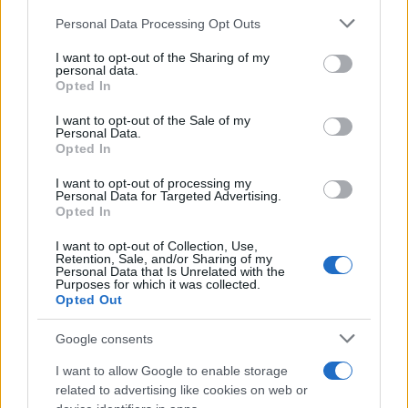
il ministro ad accorgersi che qualcosa non
Personal Data Processing Opt Outs
tornava: sul
Domani
vennero pubblicate notizie sui
suoi contratti di consulenza che avrebbero dovuto
I want to opt-out of the Sharing of my
personal data.
restare perfettamente segreti. Da lì il pm Raffaele
Opted In
Cantone della procura di Perugia, che ha
I want to opt-out of the Sale of my
interrogato per due volte l’esponente di FdI, è
Personal Data.
Opted In
partito per scoprire decine di migliaia di accessi
abusivi alla banca dati sulle operazioni “sospette”
I want to opt-out of processing my
Personal Data for Targeted Advertising.
a carico di imprenditori, personaggi dello
Opted In
spettacolo e politici (prevalentemente di
I want to opt-out of Collection, Use,
centrodestra). Ma le fughe di notizie non si erano
Retention, Sale, and/or Sharing of my
Personal Data that Is Unrelated with the
fermate e in un verbale della procura umbra, il
Purposes for which it was collected.
ministro aveva raccontato di alcune frizioni con
Opted Out
l’Aise, il servizio di sicurezza esterno, che “in più di
Google consents
un’occasione avrebbero potuto anche creare
I want to allow Google to enable storage
problemi alla sicurezza nazionale”. Tradotto:
related to advertising like cookies on web or
Crosetto adombrava l’ipotesi che dietro il