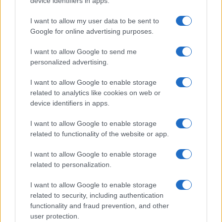
device identifiers in apps.
dossieraggio nei suoi confronti potessero esserci i
servizi, magari a causa di alcune frizioni che
I want to allow my user data to be sent to
Google for online advertising purposes.
riguardavano la mancata assunzione della moglie
all’Aise e le mancate conferme di alcune ex spie ai
I want to allow Google to send me
vertici delle partecipate di Stato. Ipotesi
personalized advertising.
categoricamente smentita da Alfredo Mantovano.
I want to allow Google to enable storage
“Speriamo che mi chiamino, ho ancora molto da
related to analytics like cookies on web or
dire”, aveva detto Crosetto riferendosi al Copasir.
device identifiers in apps.
Ovviamente l’audizione di fronte al
Comitato
I want to allow Google to enable storage
parlamentare per la sicurezza della Repubblica
related to functionality of the website or app.
è stato secretato, vista anche l’indagine in corso.
I want to allow Google to enable storage
Quello che trapela è che il ministro della Difesa ha
related to personalization.
parlato per due ore e messo in chiaro la sua
verità, ma smorzando le polemiche: i suoi erano
I want to allow Google to enable storage
riferimenti generali e attualmente non vi sarebbe
related to security, including authentication
functionality and fraud prevention, and other
alcun problema nei rapporti tra la Difesa e i
user protection.