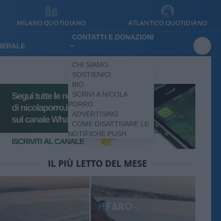
MILANO QUOTIDIANO
ATLANTICO QUOTIDIANO
CONTATTI E DONAZIONI
IBERALE
CHI SIAMO
SOSTIENICI
BIO
SCRIVI A NICOLA
PORRO
ADVERTISING
COME DISATTIVARE LE
NOTIFICHE PUSH
IL PIÙ LETTO DEL MESE