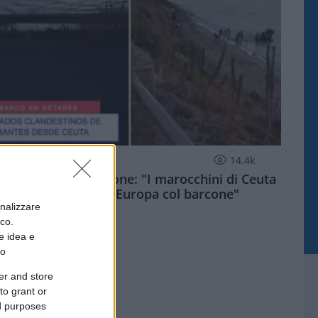
ESTERI
14.4k
Meloni aveva ragione: "I marocchini di Ceuta
sbarcano in Europa col barcone"
onalizzare
ico.
e idea e
to
er and store
to grant or
ed purposes