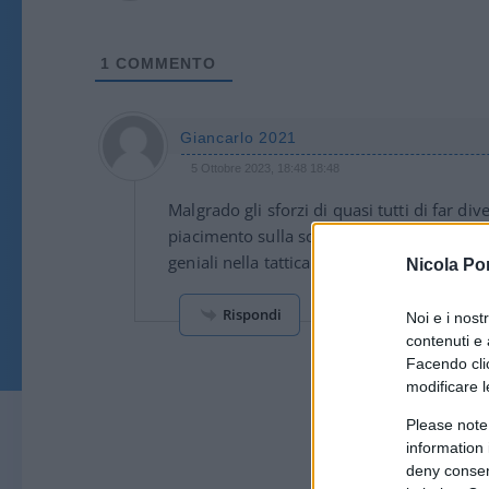
1
COMMENTO
Giancarlo 2021
5 Ottobre 2023, 18:48 18:48
Malgrado gli sforzi di quasi tutti di far di
piacimento sulla scacchiera del campo pe
geniali nella tattica e nella strategia! Co
Nicola Po
Rispondi
Noi e i nost
contenuti e 
Facendo clic
modificare l
Please note
information 
deny consent