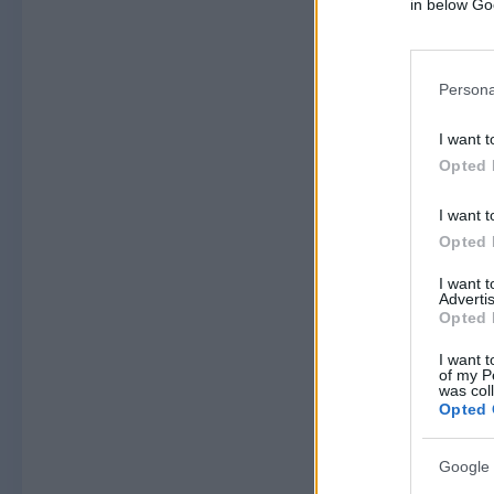
in below Go
Persona
I want t
Opted 
I want t
Opted 
I want 
Advertis
Opted 
I want t
of my P
was col
Opted 
Google 