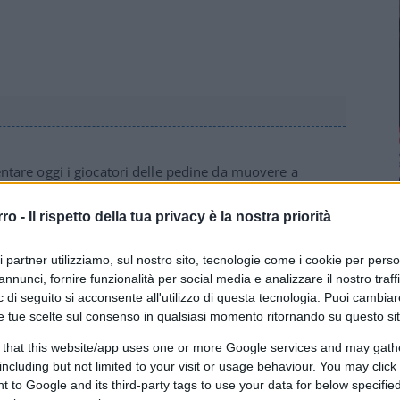
ventare oggi i giocatori delle pedine da muovere a
r dimostrare quanto sono grandi prime donne e pure
me se fossero tanti Napoleone! Che però non è finito bene.
rro -
Il rispetto della tua privacy è la nostra priorità
ri partner utilizziamo, sul nostro sito, tecnologie come i cookie per pers
annunci, fornire funzionalità per social media e analizzare il nostro traff
 di seguito si acconsente all'utilizzo di questa tecnologia. Puoi cambiar
e tue scelte sul consenso in qualsiasi momento ritornando su questo si
 that this website/app uses one or more Google services and may gath
including but not limited to your visit or usage behaviour. You may click 
 to Google and its third-party tags to use your data for below specifi