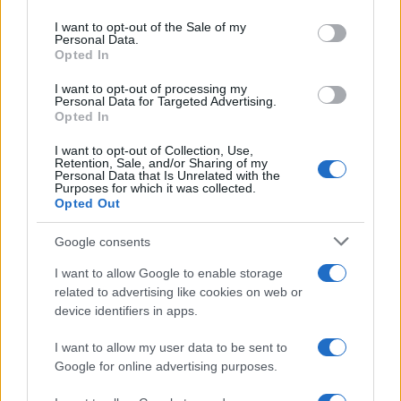
Potrebbe essersi trattato di una sentenza del tribunale della
I want to opt-out of the Sale of my
Personal Data.
Sariah? Comunque ferma pietà per le vittime. R.I.P.
Opted In
Rispondi
I want to opt-out of processing my
Personal Data for Targeted Advertising.
Opted In
Maurizzzio
I want to opt-out of Collection, Use,
Retention, Sale, and/or Sharing of my
2 Giugno 2026, 13:55 13:55
Personal Data that Is Unrelated with the
Purposes for which it was collected.
Adesso le anime belle diranno che è colpa di Meloni
Opted Out
contraria al reddito minimo. Se avesse coinvolto dei bianchi
Google consents
sovranisti sarebbe stato da notizia non stop nei TG. Al
momento sembra notizia “marginale”. Ovviamente
I want to allow Google to enable storage
sorvolano sull’origine dei killer
related to advertising like cookies on web or
device identifiers in apps.
Rispondi
I want to allow my user data to be sent to
Google for online advertising purposes.
Carica altri commenti