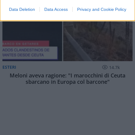
Data Deletion
Data Access
Privacy and Cookie Policy
ESTERI
14.7k
Meloni aveva ragione: "I marocchini di Ceuta
sbarcano in Europa col barcone"