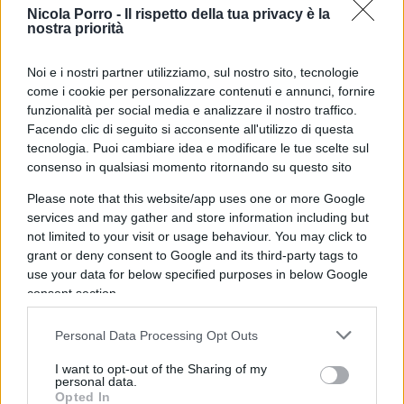
più
Nicola Porro -
Il rispetto della tua privacy è la
nostra priorità
Rispondi
Noi e i nostri partner utilizziamo, sul nostro sito, tecnologie
come i cookie per personalizzare contenuti e annunci, fornire
Antonella Celletti
funzionalità per social media e analizzare il nostro traffico.
Facendo clic di seguito si acconsente all'utilizzo di questa
2 Giugno 2026, 15:20 15:20
tecnologia. Puoi cambiare idea e modificare le tue scelte sul
Il razzismo totale della sinistra: se due bianchi, italiani,
consenso in qualsiasi momento ritornando su questo sito
avessero dato fuoco a quattro pakistani avremmo già,
Please note that this website/app uses one or more Google
giustamente, cortei di protesta, scioperi, urla contro i
services and may gather and store information including but
‘fascismi’ e la brutalità dell’Occidente. I colpevoli sono
not limited to your visit or usage behaviour. You may click to
pakistani? Eh, cosa volete farci, è la loro cultura Notizia da
grant or deny consent to Google and its third-party tags to
breve.
use your data for below specified purposes in below Google
consent section.
Rispondi
Personal Data Processing Opt Outs
I want to opt-out of the Sharing of my
Sam
personal data.
2 Giugno 2026, 14:17 14:17
Opted In