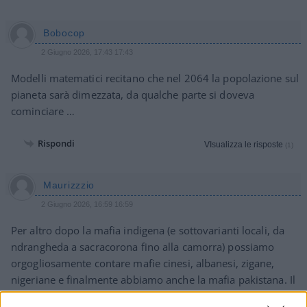
Bobocop
2 Giugno 2026, 17:43 17:43
Modelli matematici recitano che nel 2064 la popolazione sul
pianeta sarà dimezzata, da qualche parte si doveva
cominciare …
Rispondi
VIsualizza le risposte
(1)
Maurizzzio
2 Giugno 2026, 16:59 16:59
Per altro dopo la mafia indigena (e sottovarianti locali, da
ndrangheda a sacracorona fino alla camorra) possiamo
orgogliosamente contare mafie cinesi, albanesi, zigane,
nigeriane e finalmente abbiamo anche la mafia pakistana. Il
nostro apparato di sicurezza da 300K agenti brilla sempre di