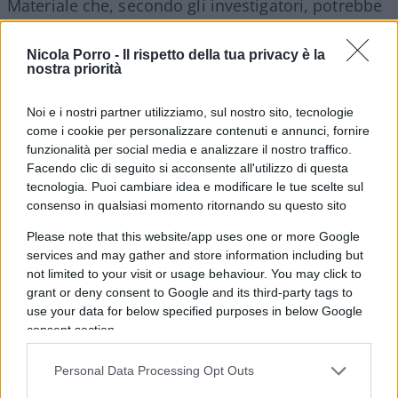
Materiale che, secondo gli investigatori, potrebbe
fornire riscontri decisivi sul flusso di
comunicazioni e sui canali di finanziamento.
Nicola Porro -
Il rispetto della tua privacy è la
nostra priorità
Durante una delle perquisizioni domiciliari è stata
Noi e i nostri partner utilizziamo, sul nostro sito, tecnologie
inoltre rinvenuta
una bandiera di Hamas
,
come i cookie per personalizzare contenuti e annunci, fornire
funzionalità per social media e analizzare il nostro traffico.
insieme a circa 6 mila euro in contanti. In altri
Facendo clic di seguito si acconsente all'utilizzo di questa
luoghi sono stati trovati opuscoli e materiale di
tecnologia. Puoi cambiare idea e modificare le tue scelte sul
propaganda riconducibile al movimento islamista,
consenso in qualsiasi momento ritornando su questo sito
oltre a una chiavetta USB contenente anāshīd,
Please note that this website/app uses one or more Google
ovvero canti corali celebrativi dell’organizzazione.
services and may gather and store information including but
not limited to your visit or usage behaviour. You may click to
grant or deny consent to Google and its third-party tags to
use your data for below specified purposes in below Google
Gli elementi raccolti – precisano gli inquirenti, nel
consent section.
rispetto della presunzione di non colpevolezza –
Personal Data Processing Opt Outs
vengono ritenuti coerenti con il quadro indiziario