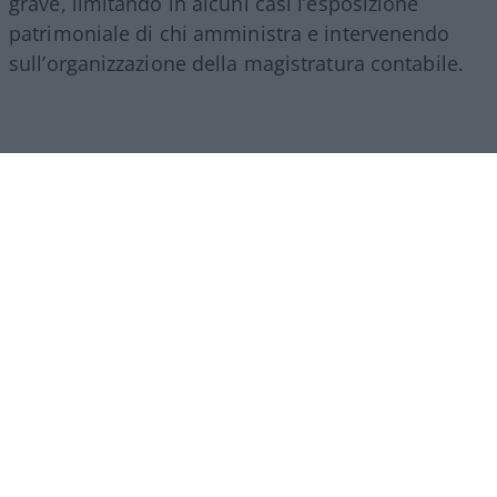
grave, limitando in alcuni casi l’esposizione
patrimoniale di chi amministra e intervenendo
sull’organizzazione della magistratura contabile.
Obiettivi comprensibili, ma forse come si ripete
sempre in questi casi era l’occasione per fare di