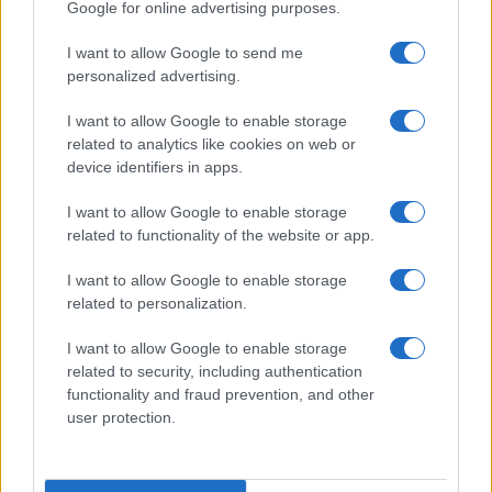
Google for online advertising purposes.
dell’organizzazione terroristica nella componente
civile e in quella militare”. Secondo gli
I want to allow Google to send me
personalized advertising.
investigatori, il 71% delle donazioni raccolte
sarebbero finite nelle mani dei jihadisti della
I want to allow Google to enable storage
Striscia di Gaza. Tra gli scopi, scrive la Gip
related to analytics like cookies on web or
genovese
Silvia Carpanini
, anche quello di
device identifiers in apps.
“
provvedere al sostentamento dei familiari di
I want to allow Google to enable storage
persone coinvolte in attentati terroristici o di
related to functionality of the website or app.
detenuti per reati terroristici
, rafforzando così
I want to allow Google to enable storage
l’intento di un numero indeterminato di
related to personalization.
componenti di Hamas di aderire alla strategia
terroristica e al programma criminoso del gruppo,
I want to allow Google to enable storage
related to security, including authentication
anche compiendo attentati suicidi”.
functionality and fraud prevention, and other
user protection.
Tra domani e dopodomani si terranno gli