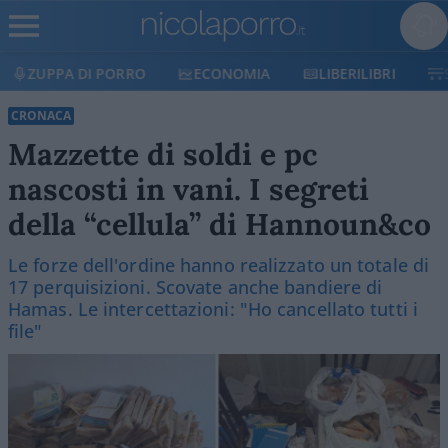
ECONOMIA
LIBERILIBRI
SHOP
SOSTIENICI
CRONACA
Mazzette di soldi e pc
nascosti in vani. I segreti
della “cellula” di Hannoun&co
Le forze dell'ordine hanno realizzato un totale di
17 perquisizioni. Scovate anche bandiere di
Hamas. Le intercettazioni: "Ho cancellato tutti i
file"