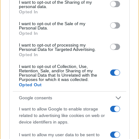
che ha portato all’emissione delle misure cautelari
I want to opt-out of the Sharing of my
personal data.
personali e reali. Un contesto che, secondo
Opted In
quanto riportato anche da
Il Giornale
,
richiama
I want to opt-out of the Sale of my
modalità operative già viste in altre stagioni
Personal Data.
Opted In
dell’eversione
, con basi logistiche, fondi nascosti
e materiali simbolici custoditi come segno di
I want to opt-out of processing my
Personal Data for Targeted Advertising.
appartenenza ideologica.
Opted In
I want to opt-out of Collection, Use,
L’accusa ritiene che le tre associazioni “benefiche”
Retention, Sale, and/or Sharing of my
Personal Data that Is Unrelated with the
collegate agli indagati, tra cui Mohammad
Purposes for which it was collected.
Opted Out
Hannoun, anche lui agli arresti, abbiano di fatto
raccolto fondi per inviarli non tanto alla
Google consents
popolazione palestinese di Gaza ma che questi,
I want to allow Google to enable storage
passando dalla Turchia, siano arrivate ad
related to advertising like cookies on web or
associazioni “appartenenti, controllate o
device identifiers in apps.
comunque collegate ad Hamas” al fine di
I want to allow my user data to be sent to
“contribuire consapevolmente all’attività