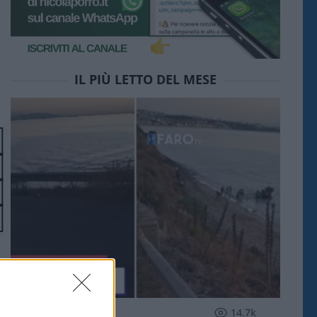
IL PIÙ LETTO DEL MESE
ESTERI
14.7k