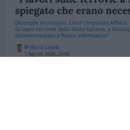
spiegato che erano nece
Giuseppe Inchingolo, Chief Corporate Affairs,
Gruppo Ferrovie dello Stato Italiane, a Nicola
disintermediato il flusso informativo"
di
Marco Leardi
7 Agosto 2026, 20:00
“La comunicazione digitale ha disintermed