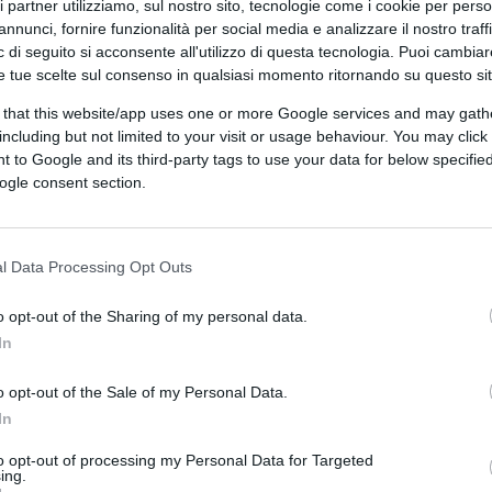
ri partner utilizziamo, sul nostro sito, tecnologie come i cookie per pers
annunci, fornire funzionalità per social media e analizzare il nostro traff
 di seguito si acconsente all'utilizzo di questa tecnologia. Puoi cambiar
e tue scelte sul consenso in qualsiasi momento ritornando su questo si
 that this website/app uses one or more Google services and may gath
including but not limited to your visit or usage behaviour. You may click 
 to Google and its third-party tags to use your data for below specifi
ogle consent section.
ferite su Google
CLICCA QUI
l Data Processing Opt Outs
o opt-out of the Sharing of my personal data.
In
0:00
/
--:--
o opt-out of the Sale of my Personal Data.
perbenista per eccellenza, quello diretto da
In
aestri del progressismo moderno, quel
ubblica
semina consigli a destra e a manca.
to opt-out of processing my Personal Data for Targeted
ing.