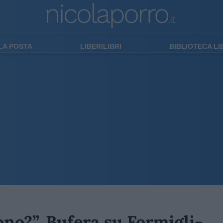
LA POSTA
LIBERILIBRI
BIBLIOTECA L
ono?”. Bufera su Formigli-