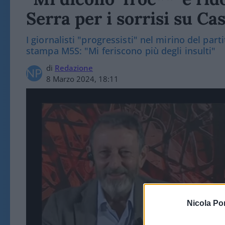
Serra per i sorrisi su Ca
I giornalisti "progressisti" nel mirino del part
stampa M5S: "Mi feriscono più degli insulti"
di
Redazione
8 Marzo 2024, 18:11
Nicola Po