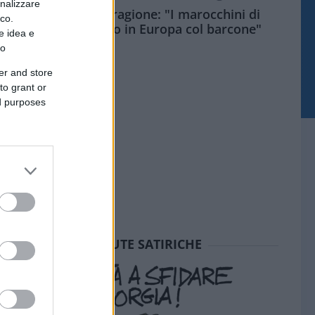
onalizzare
Meloni aveva ragione: "I marocchini di
ico.
Ceuta sbarcano in Europa col barcone"
e idea e
to
er and store
to grant or
ed purposes
SEDUTE SATIRICHE