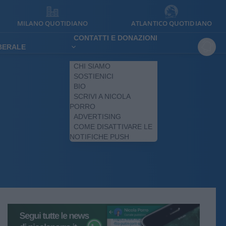
MILANO QUOTIDIANO
ATLANTICO QUOTIDIANO
CONTATTI E DONAZIONI
IBERALE
CHI SIAMO
SOSTIENICI
BIO
SCRIVI A NICOLA
PORRO
ADVERTISING
COME DISATTIVARE LE
NOTIFICHE PUSH