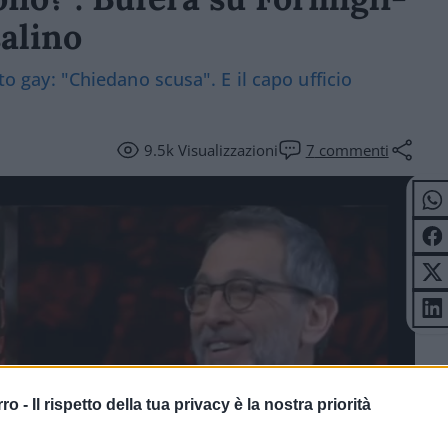
salino
ito gay: "Chiedano scusa". E il capo ufficio
9.5k
Visualizzazioni
7
commenti
rro -
Il rispetto della tua privacy è la nostra priorità