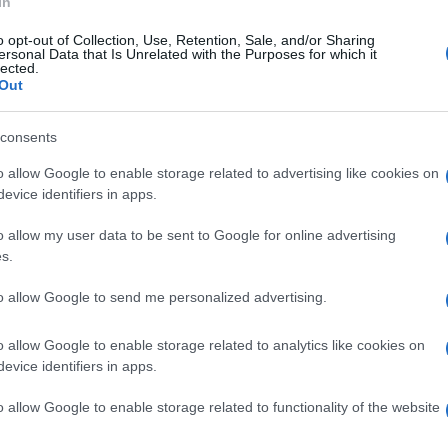
In
o opt-out of Collection, Use, Retention, Sale, and/or Sharing
ersonal Data that Is Unrelated with the Purposes for which it
lected.
Out
apulita
, si è parlato delle offese e degli
noto ambulante romano. I due sono in lite,
consents
archeggi e rispetto della quiete pubblica. In
to l’ex portavoce di
Giuseppe
Conte
: dopo
o allow Google to enable storage related to advertising like cookies on
evice identifiers in apps.
migli
che
Michele
Serra
sono stati visti
rialista ha affermato: “Il tasso di buonumore
o allow my user data to be sent to Google for online advertising
s.
to allow Google to send me personalized advertising.
arrazzo
, portavoce del Partito Gay Lgbt+,
ha accusato i due giornalisti di “ridere e
o allow Google to enable storage related to analytics like cookies on
cio’ a Casalino”. “A questo punto mi
evice identifiers in apps.
ante avesse offeso una donna o un
o allow Google to enable storage related to functionality of the website
re’ e risate?”. E ancora: “Mi auguro che
spesso mostrano, capiscano l’errore di quelle