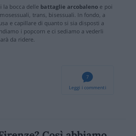
si la bocca delle
battaglie arcobaleno
e poi
omosessuali, trans, bisessuali. In fondo, a
sa e capillare di quanto si sia disposti a
ndiamo i popcorn e ci sediamo a vederli
 sarà da ridere.
7
Leggi i commenti
a Firenze? Così abbiamo