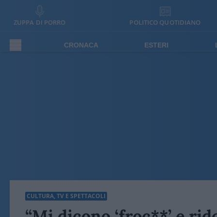
ZUPPA DI PORRO
POLITICO QUOTIDIANO
CRONACA
ESTERI
CULTURA, TV E SPETTACOLI
“Mi dicono ‘froc**’ e rid