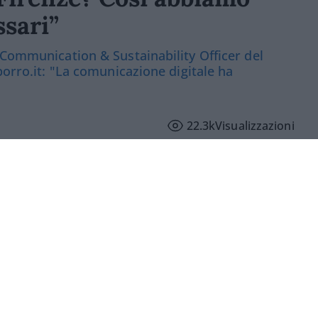
ssari”
 Communication & Sustainability Officer del
porro.it: "La comunicazione digitale ha
22.3k
Visualizzazioni
iato il flusso informativo”. E questo ha