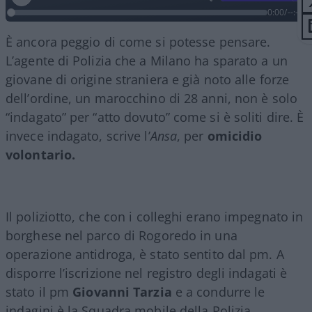
0:00
/
--:--
È ancora peggio di come si potesse pensare.
L’agente di Polizia che a Milano ha sparato a un
giovane di origine straniera e già noto alle forze
dell’ordine, un marocchino di 28 anni, non è solo
“indagato” per “atto dovuto” come si è soliti dire. È
invece indagato, scrive l’
Ansa
, per
omicidio
volontario.
Il poliziotto, che con i colleghi erano impegnato in
borghese nel parco di Rogoredo in una
operazione antidroga, è stato sentito dal pm. A
disporre l’iscrizione nel registro degli indagati è
stato il pm
Giovanni Tarzia
e a condurre le
indagini è la Squadra mobile della Polizia.