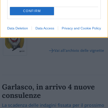
Leggi i commenti
CONFIRM
SEDUTE SATIRICHE
Vignetta del 07/08/2026
Data Deletion
Data Access
Privacy and Cookie Policy
Vai all'archivio delle vignette
Garlasco, in arrivo 4 nuove
consulenze
La scadenza delle indagini fissata per il prossimo