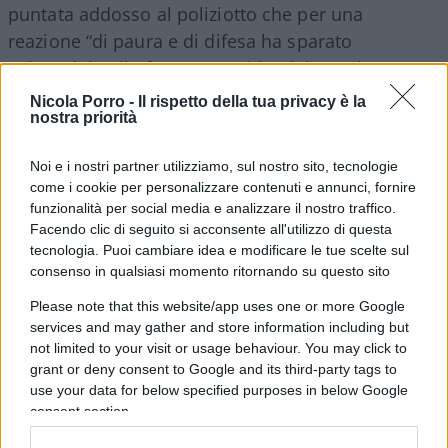
puntata addosso al poliziotto che per una
reazione “di paura e di difesa ha sparato
colpendolo alla fronte e uccidendolo. Lo ha preso
alla testa da circa 15 metri di distanza.
Nicola Porro -
Il rispetto della tua privacy è la
nostra priorità
Noi e i nostri partner utilizziamo, sul nostro sito, tecnologie
Quello che forse non tutti sanno è che al
come i cookie per personalizzare contenuti e annunci, fornire
boschetto di Rogoredo sono di casa le cosiddette
funzionalità per social media e analizzare il nostro traffico.
Facendo clic di seguito si acconsente all'utilizzo di questa
“sentinelle”, ovvero persone che controllano il
tecnologia. Puoi cambiare idea e modificare le tue scelte sul
territorio dello spaccio per affrontare giornalisti,
consenso in qualsiasi momento ritornando su questo sito
forze dell’ordine e curiosi ed impedire che
Please note that this website/app uses one or more Google
disturbino l’attività di vendita di droga. Stando ai
services and may gather and store information including but
primi resoconti, il nordafricano che gli agenti
not limited to your visit or usage behaviour. You may click to
grant or deny consent to Google and its third-party tags to
stavano controllando era con ogni probabilità uno
use your data for below specified purposes in below Google
dei tanti “spaccini” della zona, visto che a pochi
consent section.
metri da lui è stata trovata una tenda che gli