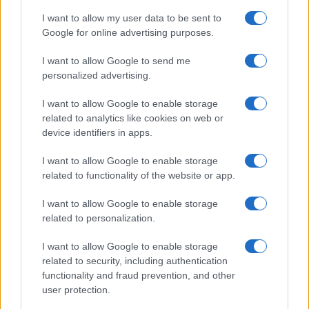
sapere se è a salve o no, uno si gioca la vita. Se
I want to allow my user data to be sent to
non è questo il caso della legittima difesa, allora
Google for online advertising purposes.
ditemi quale è?”, ha detto il legale a
La Presse
. La
I want to allow Google to send me
pistola che
personalized advertising.
I want to allow Google to enable storage
related to analytics like cookies on web or
Articolo in aggiornamento
device identifiers in apps.
I want to allow Google to enable storage
Nicolaporro.it è anche su Whatsapp. È
related to functionality of the website or app.
sufficiente
cliccare qui
per iscriversi al canale ed
I want to allow Google to enable storage
essere sempre aggiornati (gratis).
related to personalization.
I want to allow Google to enable storage
#MILANO
#POLIZIA
related to security, including authentication
functionality and fraud prevention, and other
user protection.
51