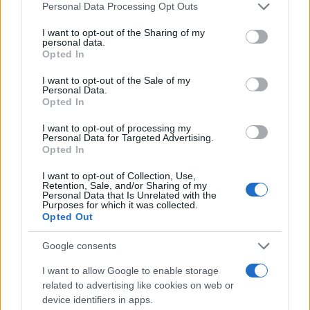
faceva – probabilmente – da base e da punto di
Personal Data Processing Opt Outs
appoggio. La vittima, invece, probabilmente è ad
I want to opt-out of the Sharing of my
un livello “più alto” del traffico, facendo parte di
personal data.
Opted In
una famiglia su cui da tempo la polizia sta
indagando. Si chiama
Abderrahim Mansouri
e
I want to opt-out of the Sale of my
Personal Data.
non è sconosciuto alle forze dell’ordine, avendo
Opted In
diversi precedenti per droga, resistenza e rapine.
I want to opt-out of processing my
Secondo l’avvocato del poliziotto,
il nordafricano
Personal Data for Targeted Advertising.
Opted In
aveva addosso “diversi tipi di stupefacenti”
come risultato poi dagli accertamenti.
I want to opt-out of Collection, Use,
Retention, Sale, and/or Sharing of my
Personal Data that Is Unrelated with the
Purposes for which it was collected.
Le indagini adesso permetteranno di realizzare
Opted Out
l’autopsia sul corpo del 28enne e gli
Google consents
accertamenti balistici
che ricostruiranno, si
spera, la traiettoria dello sparo. La difesa è
I want to allow Google to enable storage
related to advertising like cookies on web or
convinta che si sia trattata di legittima difesa.
device identifiers in apps.
“Alle sei di sera quando fa già buio come fai a