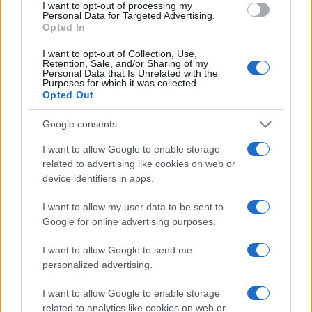
sergino
I want to opt-out of processing my
Personal Data for Targeted Advertising.
27 Gennaio 2026, 23:12 23:12
Opted In
La riforma della giustizia sta generando da parte della
I want to opt-out of Collection, Use,
magistratura scelte totalmente e volontariamente di parte
Retention, Sale, and/or Sharing of my
Personal Data that Is Unrelated with the
manifestando spudoratamente e senza ritegno la loro ira
Purposes for which it was collected.
Opted Out
rabbiosa . Occhio che d’ora in poi ne vedremo delle belle .
Google consents
Rispondi
I want to allow Google to enable storage
related to advertising like cookies on web or
device identifiers in apps.
Carica altri commenti
I want to allow my user data to be sent to
Google for online advertising purposes.
I want to allow Google to send me
personalized advertising.
I want to allow Google to enable storage
related to analytics like cookies on web or