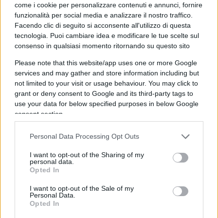
come i cookie per personalizzare contenuti e annunci, fornire
Marta serafini
funzionalità per social media e analizzare il nostro traffico.
Facendo clic di seguito si acconsente all'utilizzo di questa
28 Gennaio 2026, 8:11 8:11
tecnologia. Puoi cambiare idea e modificare le tue scelte sul
Sciopero delle scorte , basta qualche giorno , lo dico da
consenso in qualsiasi momento ritornando su questo sito
tempo….
Please note that this website/app uses one or more Google
services and may gather and store information including but
Rispondi
VIsualizza le risposte
not limited to your visit or usage behaviour. You may click to
(1)
grant or deny consent to Google and its third-party tags to
use your data for below specified purposes in below Google
marco_panattoni
consent section.
28 Gennaio 2026, 7:15 7:15
Personal Data Processing Opt Outs
ci vorrebbe l’ICE anche da noi, altro che perseguire uno
sbirro che si sente in pericolo e spara ad uno che gli punta
I want to opt-out of the Sharing of my
personal data.
una pistola
Opted In
I want to opt-out of the Sale of my
Rispondi
Personal Data.
Opted In