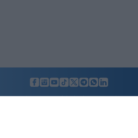
LUNIFIN S.r.l. a socio unico. Sede legale Milano, Largo F. Richini, 2/A,
20122 (MI), C.F./P.Iva en. 07174900154, REA cap. soc. euro 10.000,00
i.v.
Home
Advertising
Condizioni d’uso
Privacy Policy
Cookie policy
Cambia il consenso ai cookie