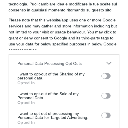
Chi non riesce a sostenere il costo di una Rsa
tecnologia. Puoi cambiare idea e modificare le tue scelte sul
spesso ricorre a una
badante
. In Lombardia,
consenso in qualsiasi momento ritornando su questo sito
secondo Assindatcolf e Centro Studi Idos, nel 2028
Please note that this website/app uses one or more Google
ne serviranno 153 mila. Ma il problema
services and may gather and store information including but
economico non è l’unico. Le famiglie devono fare i
not limited to your visit or usage behaviour. You may click to
grant or deny consent to Google and its third-party tags to
conti anche con la difficoltà di trovare un posto in
use your data for below specified purposes in below Google
tempi accettabili.
consent section.
Personal Data Processing Opt Outs
Nel 2025 le domande in lista d’attesa erano
I want to opt-out of the Sharing of my
personal data.
121.830
, 8 mila in più rispetto al 2024 e 50 mila in
Opted In
più nel triennio. Il dato più alto si registra a
I want to opt-out of the Sale of my
Brescia
, con 28.935 domande, mentre il più basso
Personal Data.
è a
Pavia
, con 6.956. A
Milano
le domande in lista
Opted In
d’attesa sono 17.794.
I want to opt-out of processing my
Personal Data for Targeted Advertising.
Opted In
La ricerca di un posto letto disponibile e di rette