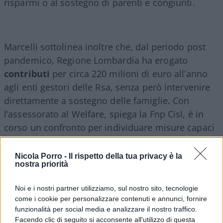
risparmi o al sostegno di parenti e congiunti.
Marcelli sottolinea inoltre che, dal periodo post
pandemico, Regione Lombardia ha erogato
contributi
per circa 220 milioni di euro all’anno
agli enti gestori delle Rsa, senza però intervenire
direttamente a sostegno delle famiglie. Con
l’assessorato al Welfare, spiega la Fnp Cisl, è in
corso un confronto per individuare misure capaci
di contenere le spese a carico degli utenti.
Nicola Porro -
Il rispetto della tua privacy è la
nostra priorità
Liste d’attesa e migrazione verso
altre province oltre al problema
Noi e i nostri partner utilizziamo, sul nostro sito, tecnologie
economico
come i cookie per personalizzare contenuti e annunci, fornire
funzionalità per social media e analizzare il nostro traffico.
Facendo clic di seguito si acconsente all'utilizzo di questa