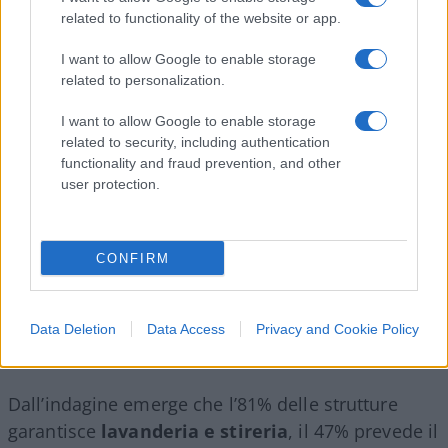
related to functionality of the website or app.
Vaia: “Serve maggiore uniformità
I want to allow Google to enable storage
nei servizi”
related to personalization.
I want to allow Google to enable storage
Per
Roberta Vaia
, segretaria della Cisl Lombardia,
related to security, including authentication
il mondo delle Rsa è ormai a tutti gli effetti un
functionality and fraud prevention, and other
mercato
, ma non può essere gestito soltanto
user protection.
come tale, viste le sue implicazioni sociali. Oltre
alle differenze di costo, il report evidenzia anche
CONFIRM
disomogeneità nei servizi
inclusi nella retta.
Alcune strutture comprendono prestazioni che
altrove vengono fatte pagare a parte, aumentando
Data Deletion
Data Access
Privacy and Cookie Policy
ulteriormente il carico sulle famiglie.
Dall’indagine emerge che l’81% delle strutture
garantisce
lavanderia e stireria
, il 47% prevede il