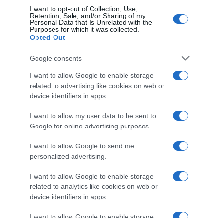
I want to opt-out of Collection, Use,
più accessibili spinge molte famiglie a rivolgersi a
Retention, Sale, and/or Sharing of my
Personal Data that Is Unrelated with the
strutture fuori provincia
, lontane dal luogo di
Purposes for which it was collected.
residenza dell’anziano. Nell’ultimo anno il
Opted Out
fenomeno è cresciuto, come dimostra
Google consents
l’allungamento delle liste d’attesa nelle
Ats
I want to allow Google to enable storage
Montagna
, con un aumento del 42%, e
related to advertising like cookies on web or
Valpadana
, con un incremento del 37%. Il tasso
device identifiers in apps.
di saturazione dei posti è del
98%
e il tempo
I want to allow my user data to be sent to
medio di attesa per l’ingresso è di
116 giorni
.
Google for online advertising purposes.
I want to allow Google to send me
personalized advertising.
Questa migrazione forzata ha anche un
forte
impatto emotivo
. Quando i familiari vivono a
I want to allow Google to enable storage
molti chilometri di distanza dalla struttura, le
related to analytics like cookies on web or
device identifiers in apps.
visite diventano inevitabilmente meno frequenti,
aggravando la solitudine di molti anziani.
I want to allow Google to enable storage