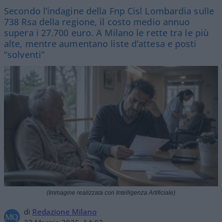
Secondo l’indagine della Fnp Cisl Lombardia sulle
738 Rsa della regione, il costo medio annuo
supera i 27.700 euro. A Milano le rette tra le più
alte, mentre aumentano liste d’attesa e posti
“solventi”
(Immagine realizzata con Intelligenza Artificiale)
di
Redazione Milano