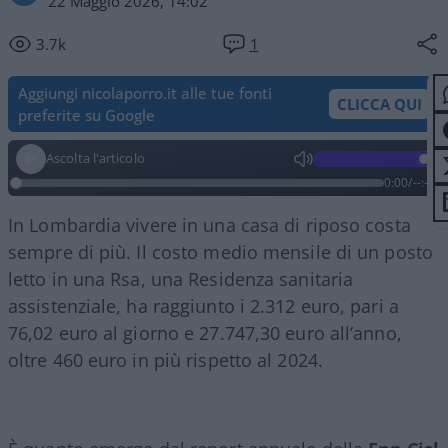
22 Maggio 2026, 14:02
3.7k
1
Aggiungi nicolaporro.it alle tue fonti
CLICCA QUI
preferite su Google
Ascolta l'articolo
0:00
/
--:--
In Lombardia vivere in una casa di riposo costa
sempre di più. Il costo medio mensile di un posto
letto in una Rsa, una Residenza sanitaria
assistenziale, ha raggiunto i 2.312 euro, pari a
76,02 euro al giorno e 27.747,30 euro all’anno,
oltre 460 euro in più rispetto al 2024.