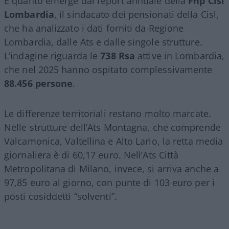
È quanto emerge dal report annuale della
Fnp Cisl
Lombardia
, il sindacato dei pensionati della Cisl,
che ha analizzato i dati forniti da Regione
Lombardia, dalle Ats e dalle singole strutture.
L’indagine riguarda le
738 Rsa
attive in Lombardia,
che nel 2025 hanno ospitato complessivamente
88.456 persone
.
Le differenze territoriali restano molto marcate.
Nelle strutture dell’Ats Montagna, che comprende
Valcamonica, Valtellina e Alto Lario, la retta media
giornaliera è di 60,17 euro. Nell’Ats Città
Metropolitana di Milano, invece, si arriva anche a
97,85 euro al giorno, con punte di 103 euro per i
posti cosiddetti “solventi”.