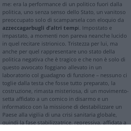
me: era la performance di un politico fuori dalla
politica, uno senza senso dello Stato, un vanitoso
preoccupato solo di scamparsela con eloquio da
azzeccagarbugli d’altri temp
i. Impostato e
impastato, a momenti non pareva neanche lucido
in quel recitare istrionico. Tristezza per lui, ma
anche per quel rappresentare uno stato della
politica negativa che è tragico e che non è solo di
questo avvocato foggiano allevato in un
laboratorio col guadagno di funzione – nessuno ci
toglie dalla testa che fosse tutto preparato, la
costruzione, rimasta misteriosa, di un movimento-
setta affidato a un comico in disarmo e un
informatico con la missione di destabilizzare un
Paese alla vigilia di una crisi sanitaria globale,
quindi la fase stabilizzatrice, repressiva, affidata a
un parvenu. Conte ha svolto il suo compito, che