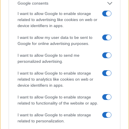
Google consents
candidato
Furio Suvilla
sfiora il 15%, attestandosi
attorno al 14,3%. Un risultato che, pur non
I want to allow Google to enable storage
related to advertising like cookies on web or
portando il candidato al ballottaggio, rischia di
device identifiers in apps.
pesare sugli equilibri del centrodestra locale e
nazionale. La corsa per il secondo turno vede
I want to allow my user data to be sent to
Google for online advertising purposes.
infatti in testa la candidata progressista
Rossella
Buratti,
mentre il centrodestra si presenta diviso.
I want to allow Google to send me
Secondo l’analisi dell’Ansa, Vigevano diventa così
personalized advertising.
il primo vero banco di prova elettorale del
I want to allow Google to enable storage
progetto politico di Vannacci. “Vigevano è
related to analytics like cookies on web or
apripista per le prossime elezioni politiche”, ha
device identifiers in apps.
dichiarato il leader di Futuro Nazionale.
I want to allow Google to enable storage
related to functionality of the website or app.
Sorte (Forza Italia): “Altro che
I want to allow Google to enable storage
effetto Vannacci, vince l’area
related to personalization.
moderata”