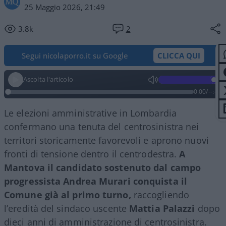
25 Maggio 2026, 21:49
3.8k
2
Segui nicolaporro.it su Google
CLICCA QUI
Ascolta l'articolo
0:00
/
--:--
Le elezioni amministrative in Lombardia
confermano una tenuta del centrosinistra nei
territori storicamente favorevoli e aprono nuovi
fronti di tensione dentro il centrodestra.
A
Mantova il candidato sostenuto dal campo
progressista Andrea Murari conquista il
Comune già al primo turno,
raccogliendo
l’eredità del sindaco uscente
Mattia Palazzi
dopo
dieci anni di amministrazione di centrosinistra.