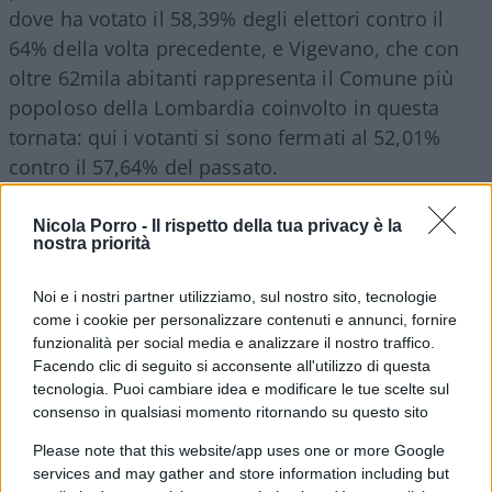
dove ha votato il 58,39% degli elettori contro il
64% della volta precedente, e Vigevano, che con
oltre 62mila abitanti rappresenta il Comune più
popoloso della Lombardia coinvolto in questa
tornata: qui i votanti si sono fermati al 52,01%
contro il 57,64% del passato.
Capelli esulta: “Nel Milanese
Nicola Porro -
Il rispetto della tua privacy è la
nostra priorità
centrosinistra vincente in tutti i
comuni sopra i 15mila abitanti”
Noi e i nostri partner utilizziamo, sul nostro sito, tecnologie
come i cookie per personalizzare contenuti e annunci, fornire
funzionalità per social media e analizzare il nostro traffico.
Facendo clic di seguito si acconsente all'utilizzo di questa
A commentare i primi risultati è stato il segretario
tecnologia. Puoi cambiare idea e modificare le tue scelte sul
metropolitano del Pd Milano
Alessandro Capelli
,
consenso in qualsiasi momento ritornando su questo sito
che parla di una vittoria diffusa del centrosinistra.
Please note that this website/app uses one or more Google
“Siamo davvero orgogliosi e orgogliose dei
services and may gather and store information including but