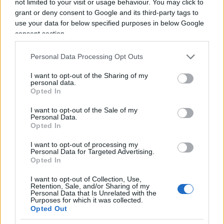
not limited to your visit or usage behaviour. You may click to
risultati nella nostra Città Metropolitana. Il
grant or deny consent to Google and its third-party tags to
centrosinistra vince in tutti i Comuni sopra i 15
use your data for below specified purposes in below Google
mila abitanti, con risultati importanti del Partito
consent section.
Democratico e una conferma della forza del
Personal Data Processing Opt Outs
lavoro costruito in questi anni sui territori”. Capelli
cita in particolare le conferme a
Corsico, Segrate
I want to opt-out of the Sharing of my
personal data.
e Bollate,
oltre alla conquista di
Parabiago
“dopo
Opted In
26 anni di centrodestra”. E aggiunge: “Ora grande
I want to opt-out of the Sale of my
attenzione a
Legnano
per provare a fare en plein
Personal Data.
con
Lorenzo Radice
”.
Opted In
I want to opt-out of processing my
Personal Data for Targeted Advertising.
Vigevano, il laboratorio politico
Opted In
che agita il centrodestra
I want to opt-out of Collection, Use,
Retention, Sale, and/or Sharing of my
Personal Data that Is Unrelated with the
Se il centrosinistra festeggia in molti territori, uno
Purposes for which it was collected.
dei casi politici della giornata resta però Vigevano.
Opted Out
Qui la lista sostenuta da Roberto Vannacci e dal