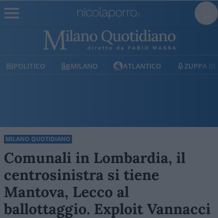
ICO
MILANO
ATLANTICO
ZUPPA DI PORRO
MILANO QUOTIDIANO
Comunali in Lombardia, il
centrosinistra si tiene
Mantova, Lecco al
ballottaggio. Exploit Vannacci