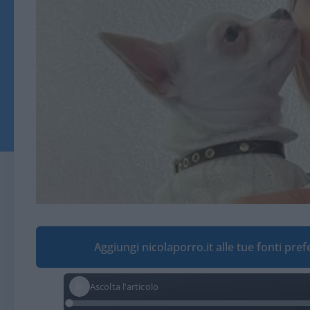
Aggiungi nicolaporro.it alle tue fonti pre
Ascolta l'articolo