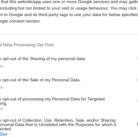
 that this website/app uses one or more Google services and may gath
lacrime, appoggiandosi all’avvocato
including but not limited to your visit or usage behaviour. You may click 
ia. Poco dopo è uscita dall’aula. Al termine
 to Google and its third-party tags to use your data for below specifi
ogle consent section.
 reazione: “Ho avuto questa reazione
ia un assassino che ha massacrato mia figlia
o scattare un dolore nel cuore”. Poi ha
l Data Processing Opt Outs
 giustizia per mia figlia. Chiedo solo
me “una ragazza dolcissima, un amore,
o opt-out of the Sharing of my personal data.
no”. Una giovane donna che, ha detto
In
amiglia, il suo padre, che purtroppo non
o opt-out of the Sale of my Personal Data.
sola: “Mia figlia merita giustizia”.
In
ergastolo è quello che si
to opt-out of processing my Personal Data for Targeted
ing.
In
o opt-out of Collection, Use, Retention, Sale, and/or Sharing
 anche
Pier Giuseppe Rota
, compagno della
ersonal Data that Is Unrelated with the Purposes for which it
lected.
erità, e l’ergastolo sicuramente è quello che
Out