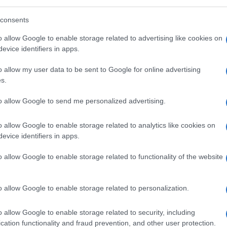
udienza. “Lo stiamo affrontando con una
– e chiediamo un ergastolo serio per questa
consents
 intervenuto anche sulla profanazione della
o allow Google to enable storage related to advertising like cookies on
mento dell’imputato Soncin: “La verità
evice identifiers in apps.
niente. Gli inquirenti sono su una buona
o allow my user data to be sent to Google for online advertising
 riferimento a
Francesco Dolci,
l’ex amico
s.
evisione sul caso e che la Corte ha escluso
orno depistava le indagini. E così i tempi si
to allow Google to send me personalized advertising.
bligati ad andare a investigare e a
rato tutto falso e non credibile”.
o allow Google to enable storage related to analytics like cookies on
evice identifiers in apps.
te civile, fuori Dolci e le
o allow Google to enable storage related to functionality of the website
o allow Google to enable storage related to personalization.
me parte civile la famiglia di Pamela
o allow Google to enable storage related to security, including
cation functionality and fraud prevention, and other user protection.
il padre biologico. Sono state invece rigettate