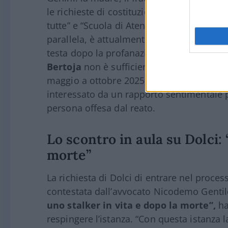
le richieste di costituzione di Francesco D
tutte” e “Scuola di Atene”. Dolci, con cui 
parallela, è attualmente indagato a Berga
testa dopo la profanazione della tomba d
Bertoja
non è sufficiente “l’esistenza di 
maggio a ottobre 2025), non connotato da
interessato da un rapporto sentimentale pa
persona offesa dal reato.
Lo scontro in aula su Dolci: 
morte”
La richiesta di Dolci di entrare nel proce
contestata dall’avvocato Nicodemo Gentil
uno stalker in vita e dopo la morte”,
ha
respingere l’istanza. “Con questa istanza l