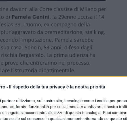
a davanti alla Corte d’assise di Milano per
io di
Pamela Genini
, la 29enne uccisa il 14
Iglesias 33. L’uomo, ex compagno della
 pluriaggravato da premeditazione, stalking,
. Secondo l’imputazione, Pamela sarebbe
a sua casa. Soncin, 53 anni, difeso dagli
rischia l’ergastolo. La prima udienza ha
delle prove che entreranno nel processo,
iare l’istruttoria dibattimentale.
il dolore davanti all’imputato:
rro -
Il rispetto della tua privacy è la nostra priorità
ri partner utilizziamo, sul nostro sito, tecnologie come i cookie per pers
annunci, fornire funzionalità per social media e analizzare il nostro traff
 di seguito si acconsente all'utilizzo di questa tecnologia. Puoi cambiar
 agenti della polizia penitenziaria, ha
e tue scelte sul consenso in qualsiasi momento ritornando su questo si
ela,
Uma Smirnova
. La donna gli ha