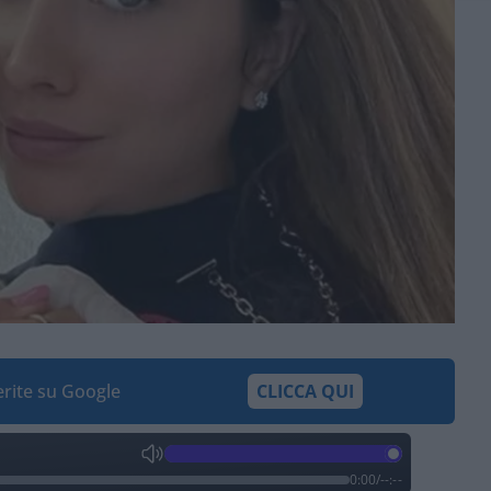
ferite su Google
CLICCA QUI
0:00
/
--:--