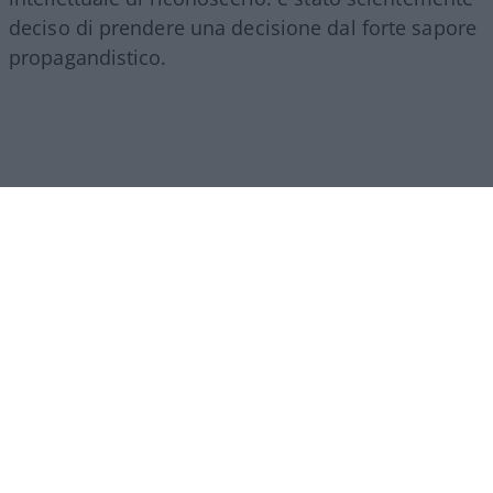
deciso di prendere una decisione dal forte sapore
propagandistico.
E la ragione principale, se non l’unica – a parte la
tendenza a volersi distinguere dalla linea
insensata della sinistra globalista –, mi sembra