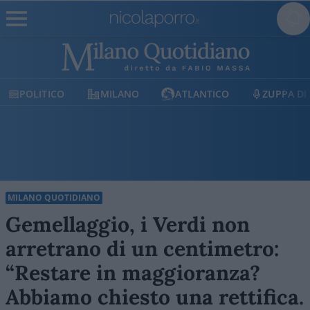
POLITICO
MILANO
ATLANTICO
ZUPPA DI
MILANO QUOTIDIANO
Gemellaggio, i Verdi non
arretrano di un centimetro:
“Restare in maggioranza?
Abbiamo chiesto una rettifica.