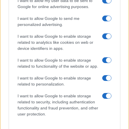
I want to allow my user data to be sent to
Google for online advertising purposes.
Permane dunque una profonda divergenza di
I want to allow Google to send me
vedute.
personalized advertising.
Loro stanno chiedendo a noi e all’assessora
I want to allow Google to enable storage
Grandi di uscire dalla giunta. Ma quelli che erano
related to analytics like cookies on web or
in minoranza sul provvedimento del gemellaggio
device identifiers in apps.
erano loro. E prima di chiedere a noi se siamo
I want to allow Google to enable storage
dentro o fuori, forse dovrebbero verificare da che
related to functionality of the website or app.
parte stanno loro, perché da quello che anche
oggi sta emergendo, stanno pensando di fare una
I want to allow Google to enable storage
related to personalization.
coalizione con una parte della destra. Chiarissero
da che parte stanno: se nel centrodestra o nel
I want to allow Google to enable storage
centrosinistra.
related to security, including authentication
functionality and fraud prevention, and other
user protection.
State pensando di valutare un vostro ritiro