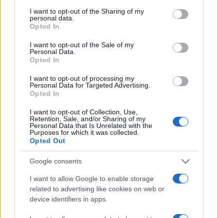
Si utilizza la scusa del legame tra popoli, quando
I want to opt-out of the Sharing of my
in realtà è un legame tra istituzioni.
personal data.
Opted In
I want to opt-out of the Sale of my
Personal Data.
Il consigliere di Azione Daniele Nahum ha
Opted In
contestato veementemente la vostra presa di
I want to opt-out of processing my
posizione definendo anche lei e Gorini “due
Personal Data for Targeted Advertising.
Opted In
ragazzotti”. Che cosa replica?
Una persona che ricorre agli insulti personali
I want to opt-out of Collection, Use,
Retention, Sale, and/or Sharing of my
evidentemente non ha argomenti particolarmente
Personal Data that Is Unrelated with the
Purposes for which it was collected.
solidi. Non stiamo facendo opposizione su una
Opted Out
questione nata dall’oggi al domani. Stiamo
Google consents
chiedendo l’esecuzione di qualcosa su cui il
consiglio si è già espresso. Quelli che sono in
I want to allow Google to enable storage
minoranza, in questo momento, non siamo noi
related to advertising like cookies on web or
device identifiers in apps.
ma proprio i riformisti che non erano d’accordo. E
gliel’abbiamo fatto notare anche in aula.