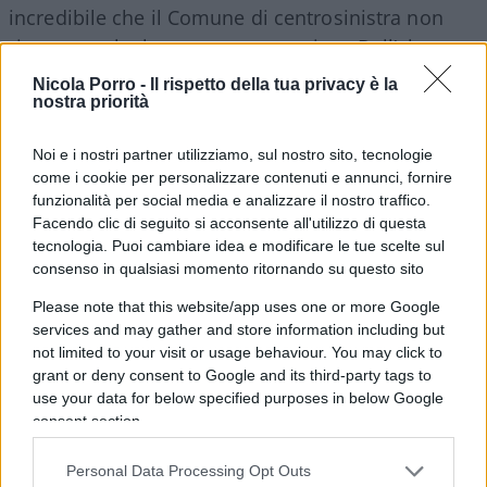
incredibile che il Comune di centrosinistra non
riconosca che la tregua non sussiste. Dall’altra
parte, è una questione di democrazia: il consiglio
Nicola Porro -
Il rispetto della tua privacy è la
nostra priorità
si è espresso, quell’atto l’ha votato. Si tratta di
uno sgarbo istituzionale.
Noi e i nostri partner utilizziamo, sul nostro sito, tecnologie
come i cookie per personalizzare contenuti e annunci, fornire
Una parte del centrodestra e dell’opinione
funzionalità per social media e analizzare il nostro traffico.
Facendo clic di seguito si acconsente all'utilizzo di questa
pubblica vi accusa di politicizzare un
tecnologia. Puoi cambiare idea e modificare le tue scelte sul
gemellaggio istituzionale: cosa rispondete?
consenso in qualsiasi momento ritornando su questo sito
Il gemellaggio è tra istituzioni e non tra popoli.
Please note that this website/app uses one or more Google
Coloro che ci criticano non si sono posti il
services and may gather and store information including but
problema per San Pietroburgo quando quella città
not limited to your visit or usage behaviour. You may click to
ha approvato dei provvedimenti contro le coppie
grant or deny consent to Google and its third-party tags to
use your data for below specified purposes in below Google
omosessuali. E nessuno si è posto il problema
consent section.
che ci siano delle organizzazioni o delle persone
che si battono, a san Pietroburgo, per i diritti civili.
Personal Data Processing Opt Outs