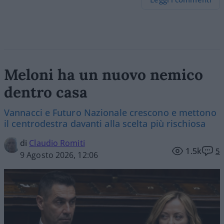
Meloni ha un nuovo nemico
dentro casa
Vannacci e Futuro Nazionale crescono e mettono
il centrodestra davanti alla scelta più rischiosa
di
Claudio Romiti
1.5k
5
9 Agosto 2026, 12:06