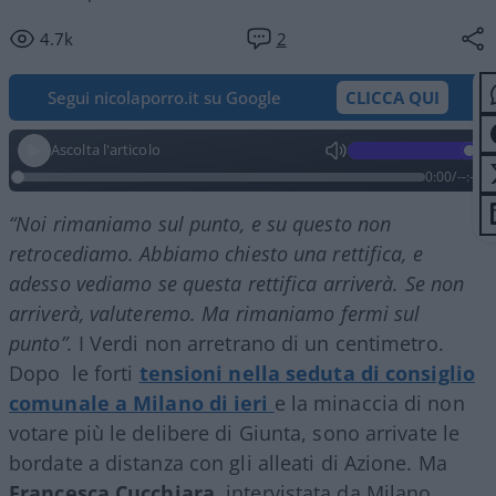
4.7k
2
Segui nicolaporro.it su Google
CLICCA QUI
Ascolta l'articolo
0:00
/
--:--
“Noi rimaniamo sul punto, e su questo non
retrocediamo. Abbiamo chiesto una rettifica, e
adesso vediamo se questa rettifica arriverà. Se non
arriverà, valuteremo. Ma rimaniamo fermi sul
punto”.
I Verdi non arretrano di un centimetro.
Dopo le forti
tensioni nella seduta di consiglio
comunale a Milano di ieri
e la minaccia di non
votare più le delibere di Giunta, sono arrivate le
bordate a distanza con gli alleati di Azione. Ma
Francesca Cucchiara
, intervistata da Milano