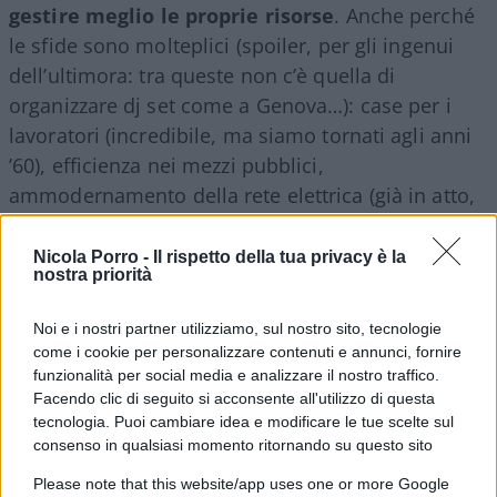
gestire meglio le proprie risorse
. Anche perché
le sfide sono molteplici (spoiler, per gli ingenui
dell’ultimora: tra queste non c’è quella di
organizzare dj set come a Genova…): case per i
lavoratori (incredibile, ma siamo tornati agli anni
’60), efficienza nei mezzi pubblici,
ammodernamento della rete elettrica (già in atto,
ma bisogna insistere), risistemazione delle
infrastrutture sportive (in particolare le piscine, un
Nicola Porro -
Il rispetto della tua privacy è la
nostra priorità
tempo orgoglio comunale e oggi… no).
Noi e i nostri partner utilizziamo, sul nostro sito, tecnologie
come i cookie per personalizzare contenuti e annunci, fornire
funzionalità per social media e analizzare il nostro traffico.
Tutto giusto. Anche perché a mettere nero su
Facendo clic di seguito si acconsente all'utilizzo di questa
bianco la proposta è uno come
Giorgio Gori
che
tecnologia. Puoi cambiare idea e modificare le tue scelte sul
ha fatto ottimamente il sindaco di Bergamo, e che
consenso in qualsiasi momento ritornando su questo sito
è un manager nel dna. Sorgono però un po’ di
Please note that this website/app uses one or more Google