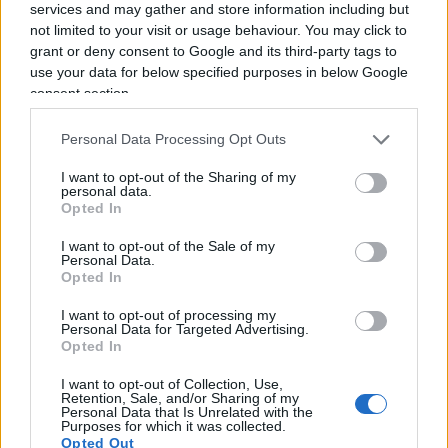
problemi di cui bisogna parlare. Prima di tutto,
services and may gather and store information including but
una mozione di coerenza. Come si può essere per
not limited to your visit or usage behaviour. You may click to
grant or deny consent to Google and its third-party tags to
l’autonomia per una città e non esserlo per una
use your data for below specified purposes in below Google
regione come la Lombardia, dove – peraltro – ci fu
consent section.
pure un voto referendario che ormai da lunghi
anni viene ignorato da governi di centrosinistra e
Personal Data Processing Opt Outs
di centrodestra? Secondo: non è prioritario dare
I want to opt-out of the Sharing of my
personal data.
una unità politica, e dunque mettere fine
Opted In
all’orrendo aborto partorito da Delrio di queste
città metropolitane senza poteri e senza
I want to opt-out of the Sale of my
Personal Data.
competenze (ma con persone anche di livello,
Opted In
come il vicesindaco
Francesco Vassallo
)? Terzo:
I want to opt-out of processing my
sul passato.
Ma perché proporre adesso che c’è
Personal Data for Targeted Advertising.
Opted In
il centrodestra al potere qualcosa che poteva
essere proposto dal centrosinistra al
I want to opt-out of Collection, Use,
Retention, Sale, and/or Sharing of my
centrosinistra?
Vien da chiedersi, un po’
Personal Data that Is Unrelated with the
Purposes for which it was collected.
malignamente, perché le buone idee vengono
Opted Out