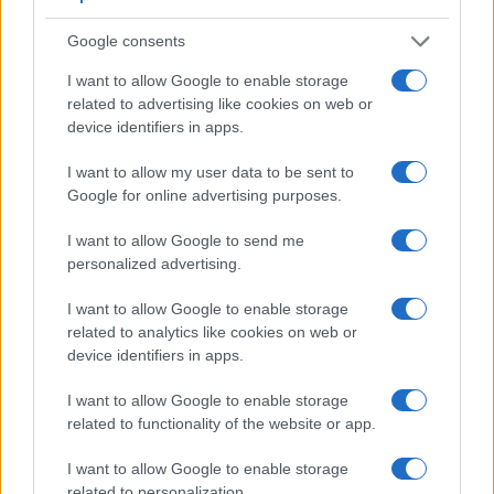
sempre quando a governare c’è la parte avversa.
Google consents
Forse perché alla fine a Roma il centralismo è di
destra, di centro e di sinistra. E gli autonomisti
I want to allow Google to enable storage
related to advertising like cookies on web or
(quelli sinceri), a Milano sono sparsi a destra, al
device identifiers in apps.
centro e pure a sinistra. E le due cose – leggi
speciali o non leggi speciali – non sembrano
I want to allow my user data to be sent to
conciliabili.
Google for online advertising purposes.
I want to allow Google to send me
personalized advertising.
I want to allow Google to enable storage
Nicolaporro.it è anche su Whatsapp. È
related to analytics like cookies on web or
sufficiente
cliccare qui
per iscriversi al canale ed
device identifiers in apps.
essere sempre aggiornati (gratis).
I want to allow Google to enable storage
related to functionality of the website or app.
#LEGGE SPECIALE
#MILANO
I want to allow Google to enable storage
related to personalization.