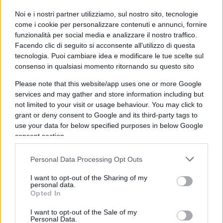
gruppo ultras
della Juventus con base a Milano.
Noi e i nostri partner utilizziamo, sul nostro sito, tecnologie
Una militanza che lo aveva già reso noto agli
come i cookie per personalizzare contenuti e annunci, fornire
investigatori della Digos torinese, pur senza
funzionalità per social media e analizzare il nostro traffico.
Facendo clic di seguito si acconsente all'utilizzo di questa
denunce o provvedimenti Daspo a suo carico. Il
tecnologia. Puoi cambiare idea e modificare le tue scelte sul
gruppo, nato nel 1986, viene descritto dalle fonti
consenso in qualsiasi momento ritornando su questo sito
come una delle componenti più oltranziste della
Please note that this website/app uses one or more Google
tifoseria organizzata juventina.
services and may gather and store information including but
not limited to your visit or usage behaviour. You may click to
grant or deny consent to Google and its third-party tags to
Le violenze prima della partita
use your data for below specified purposes in below Google
consent section.
La domenica del
derby
si è trasformata in un
Personal Data Processing Opt Outs
pomeriggio di violenza nei pressi dello
stadio
I want to opt-out of the Sharing of my
Olimpico Grande Torino
. Secondo le
personal data.
Opted In
ricostruzioni dopo tensioni già emerse nella notte
precedente, i gruppi organizzati delle due tifoserie
I want to opt-out of the Sale of my
Personal Data.