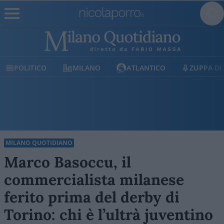
OLITICO
MILANO
ATLANTICO
ZUPPA DI POR
MILANO QUOTIDIANO
Marco Basoccu, il
commercialista milanese
ferito prima del derby di
Torino: chi è l’ultrà juventino