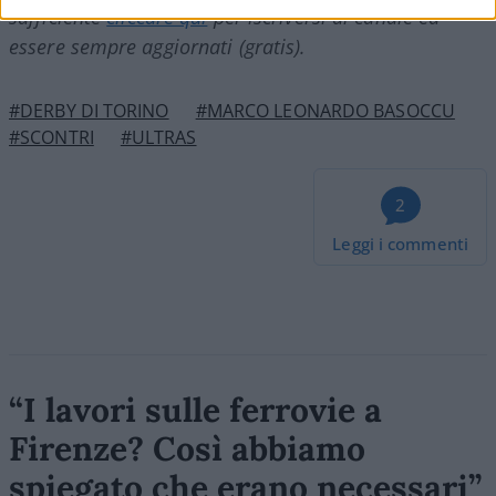
sufficiente
cliccare qui
per iscriversi al canale ed
essere sempre aggiornati (gratis).
#DERBY DI TORINO
#MARCO LEONARDO BASOCCU
#SCONTRI
#ULTRAS
2
Leggi i commenti
“I lavori sulle ferrovie a
Firenze? Così abbiamo
spiegato che erano necessari”