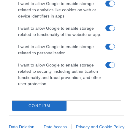
I want to allow Google to enable storage
Una vita tra Milano e la curva
related to analytics like cookies on web or
bianconera
device identifiers in apps.
I want to allow Google to enable storage
related to functionality of the website or app.
Resta così il profilo di un uomo sospeso tra due
dimensioni:
da una parte il professionista
I want to allow Google to enable storage
related to personalization.
milanese
, commercialista con una vita costruita
lontano dalla città d’origine;
dall’altra l’ultrà
I want to allow Google to enable storage
juventino
legato a uno dei gruppi più noti della
related to security, including authentication
functionality and fraud prevention, and other
galassia bianconera. Una doppia appartenenza
user protection.
che oggi passa in secondo piano davanti al
dato
più urgente: le sue condizioni di salute e
l’attesa della famiglia fuori dal reparto di
CONFIRM
terapia intensiva
.
Data Deletion
Data Access
Privacy and Cookie Policy
Nicolaporro.it è anche su Whatsapp. È