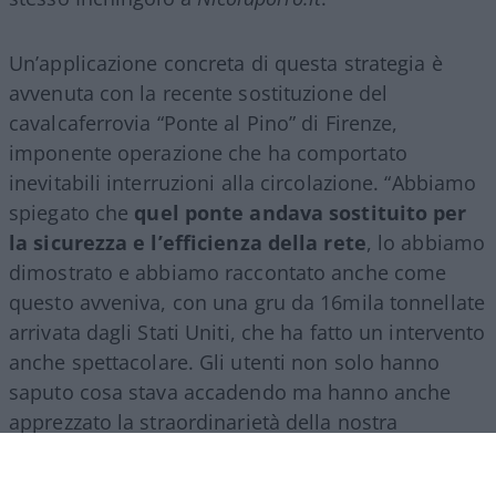
Un’applicazione concreta di questa strategia è
avvenuta con la recente sostituzione del
cavalcaferrovia “Ponte al Pino” di Firenze,
imponente operazione che ha comportato
inevitabili interruzioni alla circolazione. “Abbiamo
spiegato che
quel ponte andava sostituito per
la sicurezza e l’efficienza della rete
, lo abbiamo
dimostrato e abbiamo raccontato anche come
questo avveniva, con una gru da 16mila tonnellate
arrivata dagli Stati Uniti, che ha fatto un intervento
anche spettacolare. Gli utenti non solo hanno
saputo cosa stava accadendo ma hanno anche
apprezzato la straordinarietà della nostra
ingegneria”, ha raccontato Inchingolo.