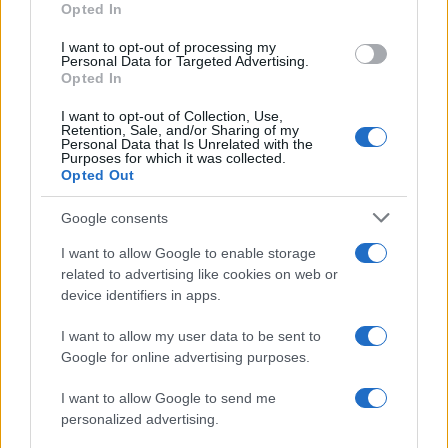
sono entrati in contatto prima della partita, tra
Opted In
lanci di oggetti e intervento delle forze dell’ordine.
I want to opt-out of processing my
Basoccu
sarebbe stato
colpito alla testa da un
Personal Data for Targeted Advertising.
Opted In
oggetto contundente
, verosimilmente una
bottiglia di vetro
; una versione che ha superato
I want to opt-out of Collection, Use,
Retention, Sale, and/or Sharing of my
la prima ipotesi del lacrimogeno, inizialmente
Personal Data that Is Unrelated with the
Purposes for which it was collected.
circolata anche tra i familiari.
Opted Out
Google consents
Attorno a Basoccu, nelle ore successive al
ferimento, si è stretta anche la
comunità ultras
I want to allow Google to enable storage
related to advertising like cookies on web or
bianconera
. Sui social è comparso un messaggio
device identifiers in apps.
di sostegno firmato dai Viking, mentre allo stadio
la notizia dell’incidente ha provocato la protesta
I want to allow my user data to be sent to
dei tifosi juventini: la gara è iniziata con oltre
Google for online advertising purposes.
un’ora di ritardo e diversi sostenitori hanno
I want to allow Google to send me
lasciato gli spalti.
personalized advertising.