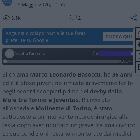
25 Maggio 2026, 14:55
3.5k
2
Aggiungi nicolaporro.it alle tue fonti
CLICCA QUI
preferite su Google
Ascolta l'articolo
0:00
/
--:--
Si chiama
Marco Leonardo Basoccu
, ha
36 anni
ed è il tifoso juventino rimasto gravemente ferito
negli scontri scoppiati prima del
derby della
Mole tra Torino e Juventus
. Ricoverato
all’ospedale
Molinette di Torino
, è stato
sottoposto a un intervento neurochirurgico alla
testa dopo aver riportato un grave trauma cranico.
Le sue condizioni restano monitorate dai medici.