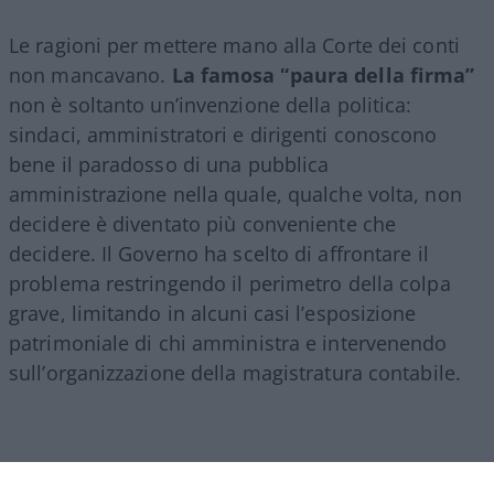
Le ragioni per mettere mano alla Corte dei conti
non mancavano.
La famosa “paura della firma”
non è soltanto un’invenzione della politica:
sindaci, amministratori e dirigenti conoscono
bene il paradosso di una pubblica
amministrazione nella quale, qualche volta, non
decidere è diventato più conveniente che
decidere. Il Governo ha scelto di affrontare il
problema restringendo il perimetro della colpa
grave, limitando in alcuni casi l’esposizione
patrimoniale di chi amministra e intervenendo
sull’organizzazione della magistratura contabile.