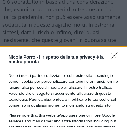
Ciò soprattutto in base ad una considerazione
che, esaminando i numeri di oltre due anni di
italica pandemia, non può essere assolutamente
sottaciuta in queste tragiche morti. In estrema
sintesi, dato il rischio infimo, direi quasi
inesistente, che queste giovani in buona salute
avrebbero corso nel contrarre il
Covid-19
, non
possiamo cavarcela attribuendo il loro tragico
Nicola Porro -
Il rispetto della tua privacy è la
nostra priorità
destino ad una imponderabile fatalità, una sorta
di necessario pegno che l’intera comunità è stata
Noi e i nostri partner utilizziamo, sul nostro sito, tecnologie
costretta a chiedere a “pochi” sfortunati per
come i cookie per personalizzare contenuti e annunci, fornire
evitare una ecatombe di massa. La realtà è ben
funzionalità per social media e analizzare il nostro traffico.
diversa. Considerando, infatti, che nella fascia di
Facendo clic di seguito si acconsente all'utilizzo di questa
tecnologia. Puoi cambiare idea e modificare le tue scelte sul
età della povera Francesca Tuscano, e ancor di più
consenso in qualsiasi momento ritornando su questo sito
in quella della giovanissima Camilla
Please note that this website/app uses one or more Google
Canepa,
sembra quasi impossibile individuare in
services and may gather and store information including but
persone prive di gravi patologie pregresse una