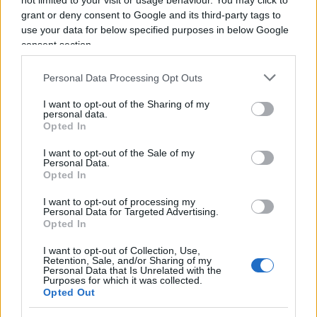
not limited to your visit or usage behaviour. You may click to
vittima del Covid-19 per causa diretta,
è
grant or deny consent to Google and its third-party tags to
ragionevole pensare che se queste ragazze non
use your data for below specified purposes in below Google
consent section.
fossero state indotte con ogni mezzo a vaccinarsi,
oggi esse si troverebbero ancora con noi.
Personal Data Processing Opt Outs
I want to opt-out of the Sharing of my
Pertanto, osservando la questione da un tale
personal data.
Opted In
punto di vista, la somma che lo Stato mette a
disposizione per
chi correva più rischi col
I want to opt-out of the Sale of my
Personal Data.
vaccino che non con il coronavirus
non pare
Opted In
assolutamente adeguata, ammesso e non
I want to opt-out of processing my
concesso che la vita
umana possa avere un
Personal Data for Targeted Advertising.
prezzo, a rendere un po’ meno dolorosa
Opted In
l’esistenza dei familiari, costretti a portare la croce
I want to opt-out of Collection, Use,
Retention, Sale, and/or Sharing of my
di un lutto che si poteva assolutamente evitare.
Personal Data that Is Unrelated with the
Purposes for which it was collected.
Opted Out