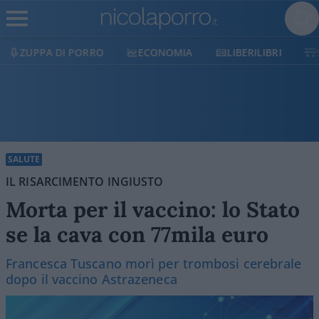
ECONOMIA
LIBERILIBRI
SHOP
SOSTIENICI
SALUTE
IL RISARCIMENTO INGIUSTO
Morta per il vaccino: lo Stato
se la cava con 77mila euro
Francesca Tuscano morì per trombosi cerebrale
dopo il vaccino Astrazeneca