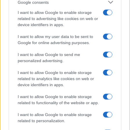
Google consents
Ciò non significa disconoscere l’efficacia dei
vaccini in generale
, sebbene la velocità con cui
I want to allow Google to enable storage
sono stati elaborati quelli in oggetto desta ancora
related to advertising like cookies on web or
device identifiers in apps.
oggi parecchie perplessità. Tuttavia se,
come una
parte della comunità scientifica sostiene da
I want to allow my user data to be sent to
tempo, la campagna vaccinale fosse stata
Google for online advertising purposes.
essenzialmente indirizzata alla componente fragile
I want to allow Google to send me
della popolazione -così come è sempre avvenuto
personalized advertising.
nei confronti dei virus influenzali -, evitando di
I want to allow Google to enable storage
terrorizzare e di confondere l’intera cittadinanza, è
related to analytics like cookies on web or
assai probabile che tra le fasce di età più giovani,
device identifiers in apps.
laddove pare che si concentri il maggior numero
I want to allow Google to enable storage
di reazioni avverse,
non si sarebbe registrato una
related to functionality of the website or app.
così elevata quantità di casi gravi e piuttosto
sospetti.
I want to allow Google to enable storage
related to personalization.