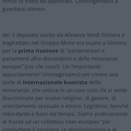
ormai lo tratta da appestato. Costringendolo a
guardarsi altrove.
Ieri il deputato uscito da Alleanza Verdi-Sinistra e
traghettato nel Gruppo Misto era ospite a Ginevra
per la
prima riunione
di “parlamentari e
parlamenti afro-discendenti e delle minoranze
europei” (
cos che cosa?
). Un “importante
appuntamento” (immaginiamo) per creare una
sorta di
Internazionale buonista
delle
minoranze, che unisca in un cuor solo chi si sente
discriminato per motivi religiosi, di genere, di
orientamento sessuale o etnico. Legittimo, benché
ridondante e fuori dal tempo. Siamo praticamente
di fronte ad un collettivo inter-europeo “per
combattere il razzismo, le discriminazioni e le