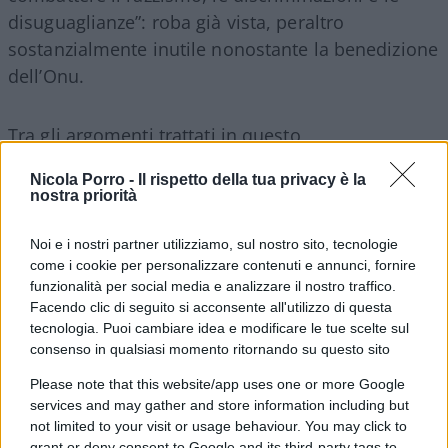
disuguaglianze”: roba già vista, peraltro
sostanzialmente inutile nonostante la benedizione
dell’Onu.
Tra gli argomenti trattati in questo
importantissimo
meeting
, e te pareva, non
Nicola Porro -
Il rispetto della tua privacy è la
potevano mica mancare le “politiche razzializzanti
nostra priorità
dei governi di destra” e in particolare le loro
“norme sull’immigrazione” che stanno
Noi e i nostri partner utilizziamo, sul nostro sito, tecnologie
come i cookie per personalizzare contenuti e annunci, fornire
“legittimando gli orrendi fenomeni di razzismo
funzionalità per social media e analizzare il nostro traffico.
sociale e digitale”. Quale fenomeni, caro
Facendo clic di seguito si acconsente all'utilizzo di questa
Soumahoro? Mi vuole dire che ai tempi di Mario
tecnologia. Puoi cambiare idea e modificare le tue scelte sul
Draghi, Enrico Letta e via discorrendo allo stadio
consenso in qualsiasi momento ritornando su questo sito
nessuno dedicava ululati al Lukaku di turno? E che
Please note that this website/app uses one or more Google
nessuno scriveva idiozie su Facebook? Mi vuole
services and may gather and store information including but
not limited to your visit or usage behaviour. You may click to
dire che spiacevoli episodi sarebbero prerogativa
grant or deny consent to Google and its third-party tags to