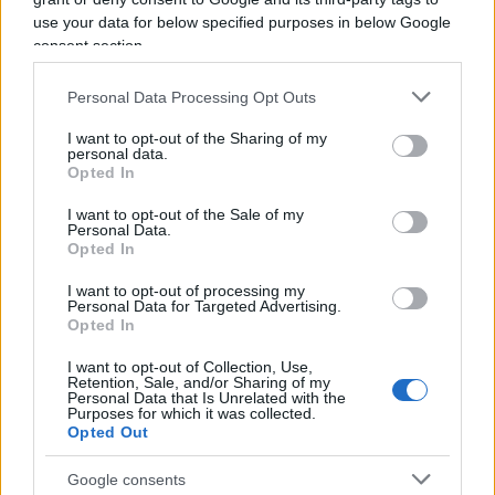
degli anni in cui governa la destra? Consiglio
use your data for below specified purposes in below Google
gratuito per Soumahoro e i sodali afro-
consent section.
discendenti: perché non chiedere a
Paola Egonu
Personal Data Processing Opt Outs
di fare da testimonial
? In fondo in quanto a
impatto mediatico e piagnistei sulla presunta
I want to opt-out of the Sharing of my
personal data.
xenofobia italica non batte nessuno. Basta non
Opted In
cadere nell’errore di domandare un parere a
Iliass
I want to opt-out of the Sale of my
Aouani
, corridore italiano di origine straniera, il
Personal Data.
quale va ripetendo a destra e a manca che “l’Italia
Opted In
è un bellissimo Paese di gente di gran cuore” dove
I want to opt-out of processing my
il 99% della popolazione tutto è tranne che
Personal Data for Targeted Advertising.
Opted In
razzista.
I want to opt-out of Collection, Use,
Retention, Sale, and/or Sharing of my
Personal Data that Is Unrelated with the
Purposes for which it was collected.
Opted Out
La prossima riunione dei parlamentari
dell’Internazionale buonista di afro-discendenti si
Google consents