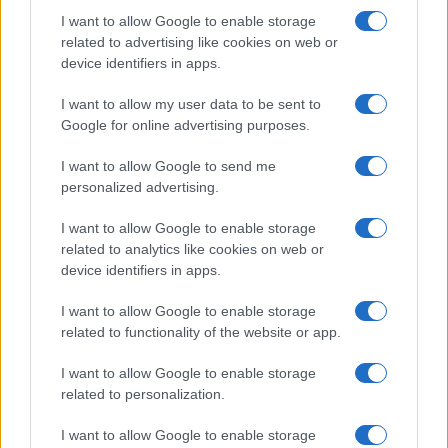
terrà a Roma. Approderanno nel Belpaese pure
I want to allow Google to enable storage
esponenti dagli Stati Uniti, dall’America Latina e
related to advertising like cookies on web or
dall’Africa. Sarà un incontro aperto alla “società
device identifiers in apps.
civile” e agli “attivisti dei diritti” (
ma che vor dì?
), al
I want to allow my user data to be sent to
mondo della cultura e “a tutti coloro che
Google for online advertising purposes.
Resistono contro l’avanzata dei razzismi delle
destre estreme”. Aboubakar non fa nomi, ma è
I want to allow Google to send me
personalized advertising.
chiaro che pensa al suo più grande incubo:
Giorgia Meloni
. In particolare ce l’ha col
decreto
I want to allow Google to enable storage
Cutro
, colpevole di restringere le maglie della
related to analytics like cookies on web or
protezione speciale e di aprire nuovi Centri per i
device identifiers in apps.
Rimpatri (quelli che oggi chiedono a gran voce
I want to allow Google to enable storage
pure Beppe Sala e i suoi assessori).
related to functionality of the website or app.
I want to allow Google to enable storage
Ps: pare che a questa riunione Aboubakar abbia
related to personalization.
portato la sua testimonianza su “quanto sta
I want to allow Google to enable storage
accadendo in Italia”. Per caso ha parlato anche