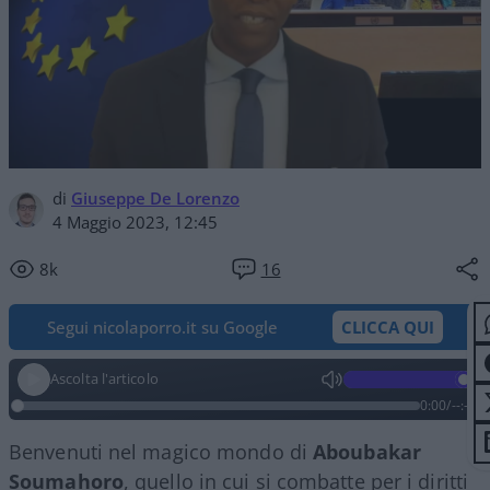
di
Giuseppe De Lorenzo
4 Maggio 2023, 12:45
8k
16
Segui nicolaporro.it su Google
CLICCA QUI
Ascolta l'articolo
0:00
/
--:--
Benvenuti nel magico mondo di
Aboubakar
Soumahoro
, quello in cui si combatte per i diritti