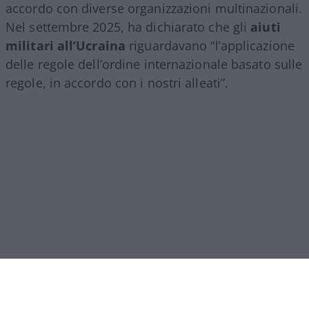
accordo con diverse organizzazioni multinazionali.
Nel settembre 2025, ha dichiarato che gli
aiuti
militari all’Ucraina
riguardavano “l’applicazione
delle regole dell’ordine internazionale basato sulle
regole, in accordo con i nostri alleati”.