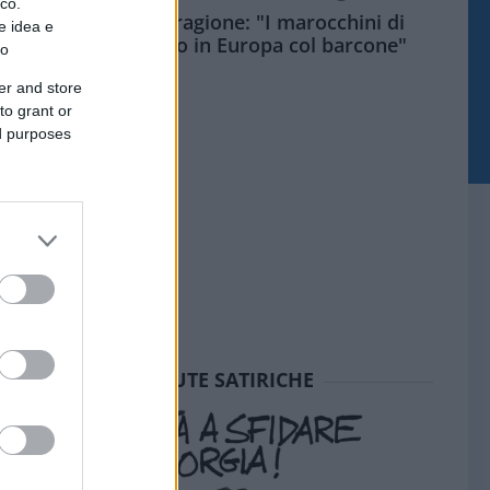
ico.
Meloni aveva ragione: "I marocchini di
e idea e
Ceuta sbarcano in Europa col barcone"
to
er and store
to grant or
ed purposes
SEDUTE SATIRICHE