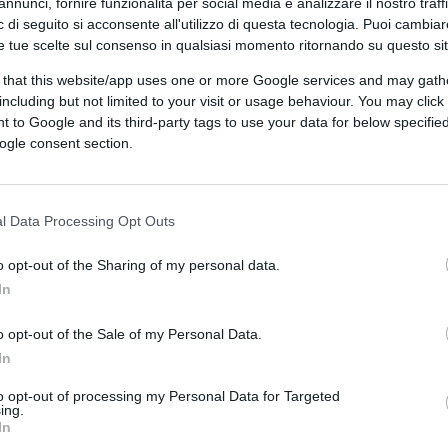
annunci, fornire funzionalità per social media e analizzare il nostro traff
 di seguito si acconsente all'utilizzo di questa tecnologia. Puoi cambiar
e tue scelte sul consenso in qualsiasi momento ritornando su questo si
 that this website/app uses one or more Google services and may gath
including but not limited to your visit or usage behaviour. You may click 
 to Google and its third-party tags to use your data for below specifi
 aprott tramite Canva.com
ogle consent section.
CLICCA QUI
l Data Processing Opt Outs
o opt-out of the Sharing of my personal data.
In
0:00
/
--:--
di implementare universalmente il sistema di
o opt-out of the Sale of my Personal Data.
In
 ostacoli significativi e a quanto pare, alla
n’indagine condotta da
Radio France
ha messo
to opt-out of processing my Personal Data for Targeted
ing.
rebbe deciso di rallentare i propri passi a
In
all’Italia, che hanno trovato eco e appoggio