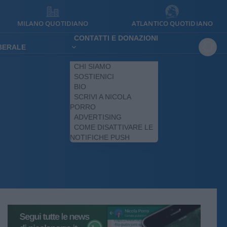
MILANO QUOTIDIANO
ATLANTICO QUOTIDIANO
CONTATTI E DONAZIONI
IBERALE
CHI SIAMO
SOSTIENICI
BIO
SCRIVI A NICOLA
PORRO
ADVERTISING
COME DISATTIVARE LE
NOTIFICHE PUSH