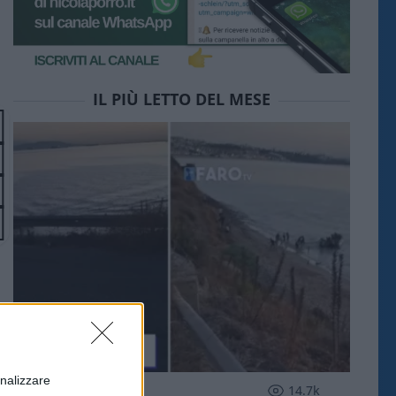
IL PIÙ LETTO DEL MESE
onalizzare
ESTERI
14.7k