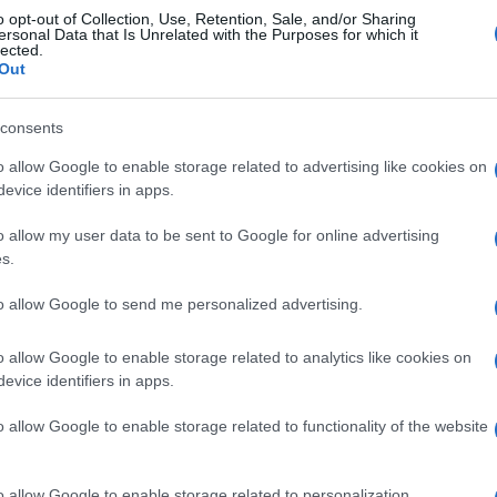
o opt-out of Collection, Use, Retention, Sale, and/or Sharing
ersonal Data that Is Unrelated with the Purposes for which it
lected.
Out
a e in altri stati membri, propone una
consents
ande basata su un codice colori che va dal
o allow Google to enable storage related to advertising like cookies on
l loro valore nutrizionale. Tuttavia, l’adozione
evice identifiers in apps.
tazioni, specialmente da parte dell’Italia, la
o allow my user data to be sent to Google for online advertising
alla semplificazione eccessiva
che
s.
. Un esempio lampante è stato la
fritte surgelate con un punteggio simile a
to allow Google to send me personalized advertising.
o allow Google to enable storage related to analytics like cookies on
evice identifiers in apps.
triscore
, argomentando che il sistema
ll’agroalimentare italiano, come l’olio
o allow Google to enable storage related to functionality of the website
ntempo prodotti altamente processati. In
missione Europea ha ammesso le
o allow Google to enable storage related to personalization.