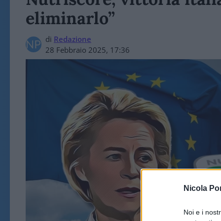
eliminarlo”
di
Redazione
28 Febbraio 2025, 17:36
Nicola Po
Noi e i nost