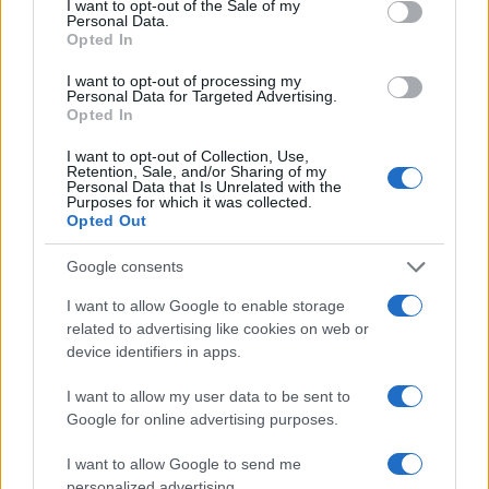
I want to opt-out of the Sale of my
Personal Data.
In alcuni paesi come Giappone,Israele
Opted In
Polonia,Ungheria,Croazia per non avere problemi tipo
I want to opt-out of processing my
maranza,misoginia verso le donne occidentali o estremismo
Personal Data for Targeted Advertising.
jihadista preferiscono immigrati provenienti da paesi come
Opted In
Vietnam,Thailandia o Nepal dove la popolazione è in
I want to opt-out of Collection, Use,
maggioranza buddista o induista.
Retention, Sale, and/or Sharing of my
Personal Data that Is Unrelated with the
Purposes for which it was collected.
Rispondi
Opted Out
Google consents
Marianna
I want to allow Google to enable storage
3 Giugno 2026, 12:44 12:44
related to advertising like cookies on web or
device identifiers in apps.
Siamo solo all’inizio, purtroppo siamo solo all’inizio.
I want to allow my user data to be sent to
Rispondi
Google for online advertising purposes.
I want to allow Google to send me
personalized advertising.