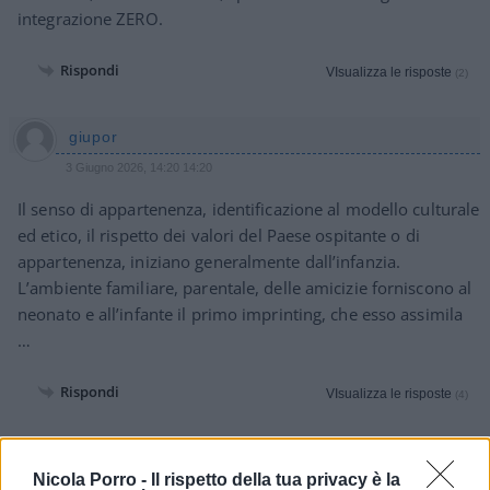
integrazione ZERO.
Rispondi
VIsualizza le risposte
(2)
giupor
3 Giugno 2026, 14:20 14:20
Il senso di appartenenza, identificazione al modello culturale
ed etico, il rispetto dei valori del Paese ospitante o di
appartenenza, iniziano generalmente dall’infanzia.
L’ambiente familiare, parentale, delle amicizie forniscono al
neonato e all’infante il primo imprinting, che esso assimila
…
Rispondi
VIsualizza le risposte
(4)
la-gazza
Nicola Porro -
Il rispetto della tua privacy è la
3 Giugno 2026, 13:35 13:35