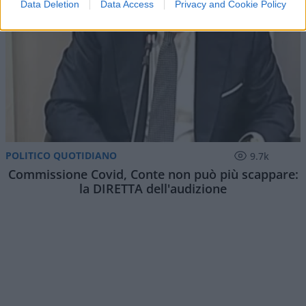
Data Deletion
Data Access
Privacy and Cookie Policy
POLITICO QUOTIDIANO
9.7k
Commissione Covid, Conte non può più scappare:
la DIRETTA dell'audizione