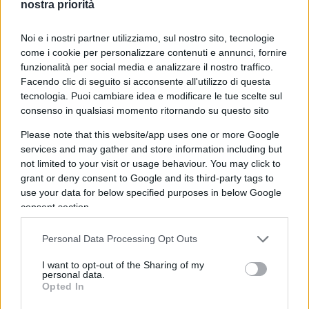
nostra priorità
e quella notizia di quel ragazzino decpitato in germania di
Noi e i nostri partner utilizziamo, sul nostro sito, tecnologie
cui si sa poco o nulla perchè l’autore è palestinese?
come i cookie per personalizzare contenuti e annunci, fornire
funzionalità per social media e analizzare il nostro traffico.
Rispondi
VIsualizza le risposte
(1)
Facendo clic di seguito si acconsente all'utilizzo di questa
tecnologia. Puoi cambiare idea e modificare le tue scelte sul
consenso in qualsiasi momento ritornando su questo sito
Wanda
Please note that this website/app uses one or more Google
3 Giugno 2026, 13:31 13:31
services and may gather and store information including but
Parliamo anche di Gran Bretagna, con incendi nei quartieri
not limited to your visit or usage behaviour. You may click to
ebrei di Londra, e voci di odio contro gli ebrei da università
grant or deny consent to Google and its third-party tags to
use your data for below specified purposes in below Google
(Oxford in testa), personaggi della BBC e politici. Dobbiamo
consent section.
reagire senza violenza, senza panico, ma con decisione.
Personal Data Processing Opt Outs
Rispondi
I want to opt-out of the Sharing of my
personal data.
Opted In
Marlowe
3 Giugno 2026, 13:20 13:20