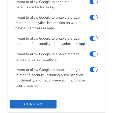
#REFERENDUM COSTITUZIONALE
I want to allow Google to send me
personalized advertising.
35
I want to allow Google to enable storage
related to analytics like cookies on web or
Leggi i commenti
device identifiers in apps.
I want to allow Google to enable storage
related to functionality of the website or app.
I want to allow Google to enable storage
related to personalization.
“I lavori sulle ferrovie a
I want to allow Google to enable storage
Firenze? Così abbiamo
related to security, including authentication
spiegato che erano necessari”
functionality and fraud prevention, and other
user protection.
Giuseppe Inchingolo, Chief Corporate Affairs,
Communication & Sustainability Officer del
Gruppo Ferrovie dello Stato Italiane, a
CONFIRM
Nicolaporro.it: "La comunicazione digitale ha