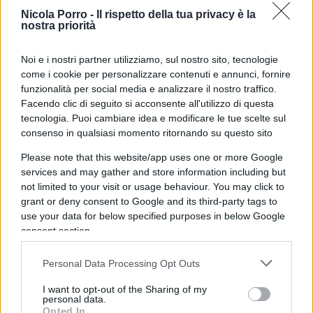
dalle supreme magistrature ordinaria e
Nicola Porro -
Il rispetto della tua privacy è la
amministrative”.
nostra priorità
Noi e i nostri partner utilizziamo, sul nostro sito, tecnologie
Ricapitolando: nessun sorteggio, nomine dirette,
come i cookie per personalizzare contenuti e annunci, fornire
di cui
solo un terzo a discrezione della
funzionalità per social media e analizzare il nostro traffico.
magistratura
, con i restati due terzi, quindi 10 su
Facendo clic di seguito si acconsente all'utilizzo di questa
15, nominati direttamente dal Presidente della
tecnologia. Puoi cambiare idea e modificare le tue scelte sul
consenso in qualsiasi momento ritornando su questo sito
Repubblica e dal Parlamento, mentre oggi invece,
col metodo del sorteggio, nove componenti su 15
Please note that this website/app uses one or more Google
services and may gather and store information including but
sono ad opera della magistratura, tre dal
not limited to your visit or usage behaviour. You may click to
Parlamento e altri tre scelti direttamente dal capo
grant or deny consent to Google and its third-party tags to
dello Stato.
use your data for below specified purposes in below Google
consent section.
Personal Data Processing Opt Outs
Quello che stupisce sinceramente, è vedere chi
I want to opt-out of the Sharing of my
siano i parlamentari che hanno presentato quella
personal data.
Opted In