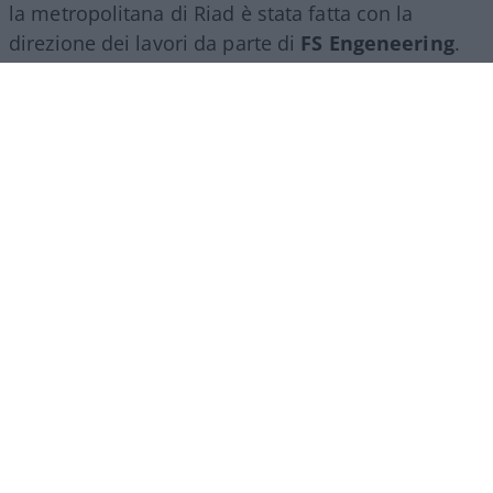
la metropolitana di Riad è stata fatta con la
direzione dei lavori da parte di
FS Engeneering
.
Siamo riconosciuti come un’eccellenza non solo
per l’esercizio ferroviario ma anche per la
realizzazione e progettazione dei lavori in questo
ambito”.
Marco Leardi, 7 agosto 2026
Più lodi al Sud che al Nord (e
relativi bonus). La maturità
ormai è una barzelletta
Il sistema non premia il merito ma la latitudine in
cui ci si diploma. Troppi prof interni: di fatto