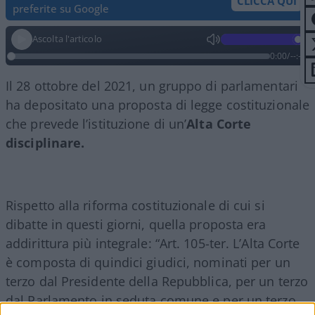
CLICCA QUI
preferite su Google
Ascolta l'articolo
0:00
/
--:--
Il 28 ottobre del 2021, un gruppo di parlamentari
ha depositato una proposta di legge costituzionale
che prevede l’istituzione di un’
Alta Corte
disciplinare.
Rispetto alla riforma costituzionale di cui si
dibatte in questi giorni, quella proposta era
addirittura più integrale: “Art. 105-ter. L’Alta Corte
è composta di quindici giudici, nominati per un
terzo dal Presidente della Repubblica, per un terzo
dal Parlamento in seduta comune e per un terzo