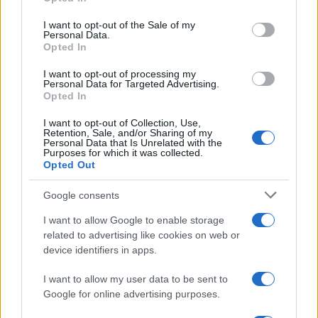
proposta del 2021: Anna Rossomando,
Luigi
Zanda
, Franco Mirabelli, Dario Parrini,
Monica
I want to opt-out of the Sale of my
Personal Data.
Cirinnà,
tutti senatori del Partito Democratico.
Opted In
I want to opt-out of processing my
Premesso che nella vita tutti possono cambiare
Personal Data for Targeted Advertising.
Opted In
opinione, iniziano però ad essere curiosamente
un po’ troppi quelli che oggi rinnegano il proprio
I want to opt-out of Collection, Use,
Retention, Sale, and/or Sharing of my
passato. E sarebbe interessante capire perché…
Personal Data that Is Unrelated with the
Purposes for which it was collected.
Opted Out
Google consents
Guglielmo Matroianni, 9 marzo 2026
I want to allow Google to enable storage
related to advertising like cookies on web or
Nicolaporro.it è anche su Whatsapp. È
device identifiers in apps.
sufficiente
cliccare qui
per iscriversi al canale ed
I want to allow my user data to be sent to
essere sempre aggiornati (gratis).
Google for online advertising purposes.