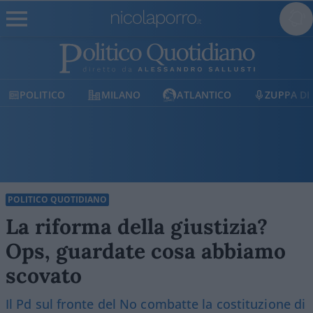
POLITICO
MILANO
ATLANTICO
ZUPPA DI
POLITICO QUOTIDIANO
La riforma della giustizia?
Ops, guardate cosa abbiamo
scovato
Il Pd sul fronte del No combatte la costituzione di