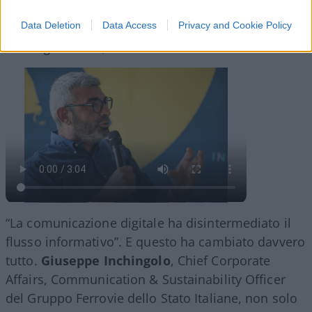
disintermediato il flusso informativo"
Data Deletion
Data Access
Privacy and Cookie Policy
di
Marco Leardi
22.4k
7 Agosto 2026, 20:00
“La comunicazione digitale ha disintermediato il
flusso informativo”. E questo ha cambiato davvero
tutto.
Giuseppe Inchingolo
, Chief Corporate
Affairs, Communication & Sustainability Officer
del Gruppo Ferrovie dello Stato Italiane, non solo