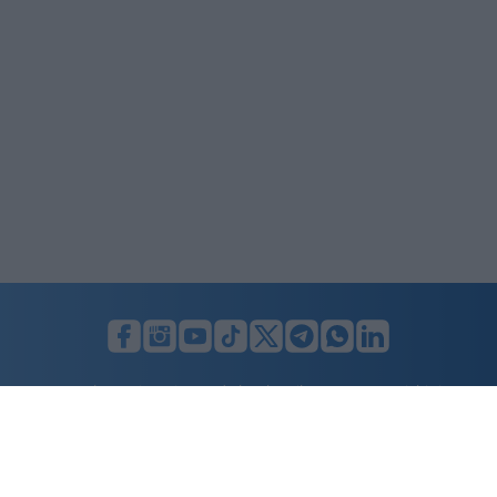
LUNIFIN S.r.l. a socio unico. Sede legale Milano, Largo F. Richini, 2/A,
20122 (MI), C.F./P.Iva en. 07174900154, REA cap. soc. euro 10.000,00
i.v.
Home
Advertising