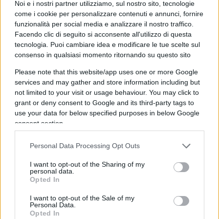
Noi e i nostri partner utilizziamo, sul nostro sito, tecnologie
come i cookie per personalizzare contenuti e annunci, fornire
Al netto delle stupidate della Schlein è pur vero che la
funzionalità per social media e analizzare il nostro traffico.
Meloni è considerata da tutti il leader europeo più vicino a
Facendo clic di seguito si acconsente all'utilizzo di questa
Trump e non ha mai fatto nulla per dimostrare il contrario.
tecnologia. Puoi cambiare idea e modificare le tue scelte sul
Anche la sua presunta funzione di pontiera tra la UE e
consenso in qualsiasi momento ritornando su questo sito
Washington è stata fortemente ridimensionata.
Please note that this website/app uses one or more Google
services and may gather and store information including but
Rispondi
VIsualizza le risposte
(2)
not limited to your visit or usage behaviour. You may click to
grant or deny consent to Google and its third-party tags to
use your data for below specified purposes in below Google
elsino
consent section.
8 Aprile 2026, 17:45 17:45
Personal Data Processing Opt Outs
si era capito già quando disse di non saper abbinare i colori
dei vestiti. Non serve che continui a dare conferme.
I want to opt-out of the Sharing of my
personal data.
Opted In
Rispondi
I want to opt-out of the Sale of my
Personal Data.
Opted In
art3mide