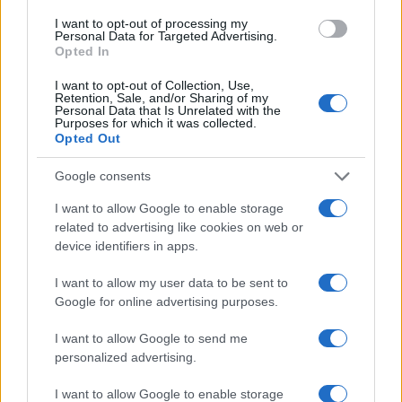
8 Aprile 2026, 17:44 17:44
I want to opt-out of processing my
Personal Data for Targeted Advertising.
Ma Trump non fa già tutto quello che gli dice giuseppi?
Opted In
I want to opt-out of Collection, Use,
Rispondi
Retention, Sale, and/or Sharing of my
Personal Data that Is Unrelated with the
Purposes for which it was collected.
Opted Out
Tommaso_Ve
8 Aprile 2026, 17:37 17:37
Google consents
Femtocefali . . . . . . . . .
I want to allow Google to enable storage
related to advertising like cookies on web or
device identifiers in apps.
Rispondi
I want to allow my user data to be sent to
Google for online advertising purposes.
Carica altri commenti
I want to allow Google to send me
personalized advertising.
I want to allow Google to enable storage