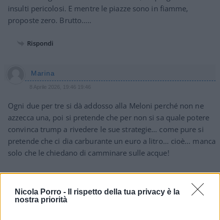
insulti pericolosi. E mentre le piazze sono in fiamme,
proposte zero. Brutto…..
Rispondi
Marina
8 Aprile 2026, 19:46 19:46
Ogni due per tre si dà addosso alla Meloni perché non ne
azzecca una, poi si pretende che per non si sa quale potere
convinca trump a rivedere le sue strategie… come pure si
pretende che ci dia carburante un euro a litro… cioè… manca
solo che le chiedano di camminare sulle acque!
Rispondi
VIsualizza le risposte
(2)
Nicola Porro -
Il rispetto della tua privacy è la
nostra priorità
Marco
8 Aprile 2026, 17:55 17:55