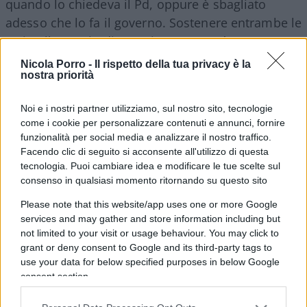
quando lo chiedeva il Pd, oppure è sbagliato
adesso che lo fa il governo. Sostenere entrambe le
tesi nello spazio di una giornata non è
opposizione,
è confusione allo stato puro
.
Nicola Porro -
Il rispetto della tua privacy è la
nostra priorità
Noi e i nostri partner utilizziamo, sul nostro sito, tecnologie
E pensare che la misura non nasce certo in un
come i cookie per personalizzare contenuti e annunci, fornire
vuoto pneumatico. Il governo ha lavorato per ore
funzionalità per social media e analizzare il nostro traffico.
Facendo clic di seguito si acconsente all'utilizzo di questa
tra ministero dell’Economia e quello dell’Ambiente
tecnologia. Puoi cambiare idea e modificare le tue scelte sul
per trovare le risorse, poco più di mezzo miliardo.
consenso in qualsiasi momento ritornando su questo sito
Una corsa contro il tempo, con il premier che
Please note that this website/app uses one or more Google
riunisce il Cdm in serata prima di partire per
services and may gather and store information including but
Bruxelles, mentre sul tavolo restano anche le
not limited to your visit or usage behaviour. You may click to
grant or deny consent to Google and its third-party tags to
tensioni europee sugli Ets e i costi per le imprese
use your data for below specified purposes in below Google
energivore. Alla fine si sceglie una strada chiara:
consent section.
intervento immediato, visibile, uguale per tutti
.
Venticinque centesimi in meno al litro, grazie