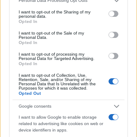
Personal Data Processing Opt Outs
anche all’effetto combinato con l’Iva. Non la
I want to opt-out of the Sharing of my
rivoluzione promessa in campagna elettorale,
personal data.
Opted In
certo, ma un tentativo di arginare un’emergenza
reale, con i carburanti sopra i due euro.
I want to opt-out of the Sale of my
Personal Data.
Opted In
I want to opt-out of processing my
Personal Data for Targeted Advertising.
Opted In
I want to opt-out of Collection, Use,
Retention, Sale, and/or Sharing of my
Personal Data that Is Unrelated with the
Purposes for which it was collected.
Opted Out
Google consents
I want to allow Google to enable storage
related to advertising like cookies on web or
device identifiers in apps.