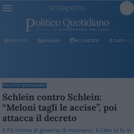
CO
MILANO
ATLANTICO
ZUPPA DI PORRO
POLITICO QUOTIDIANO
Schlein contro Schlein:
“Meloni tagli le accise”, poi
attacca il decreto
Il Pd intima al governo di muoversi, il Cdm lo fa in