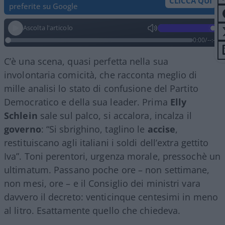
CLICCA QUI
preferite su Google
Ascolta l'articolo
0:00
/
--:--
C’è una scena, quasi perfetta nella sua
involontaria comicità, che racconta meglio di
mille analisi lo stato di confusione del Partito
Democratico e della sua leader. Prima
Elly
Schlein
sale sul palco, si accalora, incalza il
governo
: “Si sbrighino, taglino le
accise
,
restituiscano agli italiani i soldi dell’extra gettito
Iva”. Toni perentori, urgenza morale, pressochè un
ultimatum. Passano poche ore – non settimane,
non mesi, ore – e il Consiglio dei ministri vara
davvero il decreto: venticinque centesimi in meno
al litro. Esattamente quello che chiedeva.