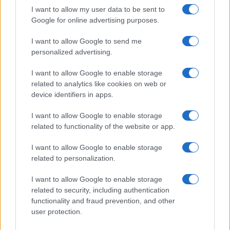
I want to allow my user data to be sent to
Google for online advertising purposes.
I want to allow Google to send me
personalized advertising.
I want to allow Google to enable storage
related to analytics like cookies on web or
device identifiers in apps.
I want to allow Google to enable storage
related to functionality of the website or app.
Ed è qui che
il cortocircuito del Pd diventa
evidente
. Per giorni chiede di usare l’extra gettito
I want to allow Google to enable storage
Iva per ridurre il prezzo alla pompa. Poi, quando il
related to personalization.
governo lo fa, accusa l’esecutivo di averlo fatto
I want to allow Google to enable storage
troppo tardi, troppo poco e – soprattutto – con
related to security, including authentication
tempismo sospetto. Il problema, insomma, non è
functionality and fraud prevention, and other
user protection.
più la misura, ma il calendario. Il risultato è un
messaggio devastante: qualsiasi cosa faccia il