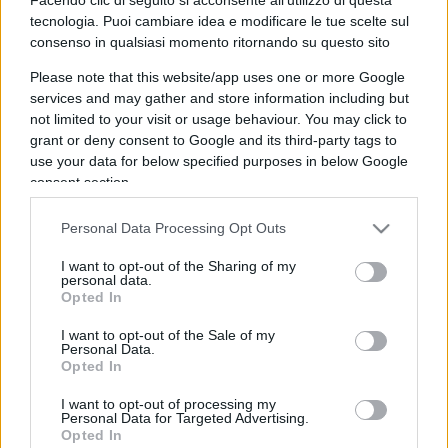
🔍
🎱
Verifica risposte
Svela soluzione
tecnologia. Puoi cambiare idea e modificare le tue scelte sul
consenso in qualsiasi momento ritornando su questo sito
1
Assassini a pagamento, specialisti di missioni che
finiscono male nelle cronache nere.
Please note that this website/app uses one or more Google
services and may gather and store information including but
not limited to your visit or usage behaviour. You may click to
grant or deny consent to Google and its third-party tags to
use your data for below specified purposes in below Google
consent section.
Personal Data Processing Opt Outs
I want to opt-out of the Sharing of my
personal data.
Opted In
I want to opt-out of the Sale of my
Personal Data.
Opted In
I want to opt-out of processing my
Personal Data for Targeted Advertising.
Opted In