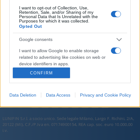
I want to opt-out of Collection, Use,
Retention, Sale, and/or Sharing of my
Personal Data that Is Unrelated with the
Purposes for which it was collected.
Opted Out
Google consents
I want to allow Google to enable storage
PORROGRAMMA
PORROGRAMMA
related to advertising like cookies on web or
DEL 12 GIU 2026
DEL 14 GIU 2026
device identifiers in apps.
CONFIRM
I want to allow my user data to be sent to
Google for online advertising purposes.
Data Deletion
Data Access
Privacy and Cookie Policy
I want to allow Google to send me
personalized advertising.
I want to allow Google to enable storage
LUNIFIN S.r.l. a socio unico. Sede legale Milano, Largo F. Richini, 2/A,
related to analytics like cookies on web or
20122 (MI), C.F./P.Iva en. 07174900154, REA cap. soc. euro 10.000,00
device identifiers in apps.
i.v.