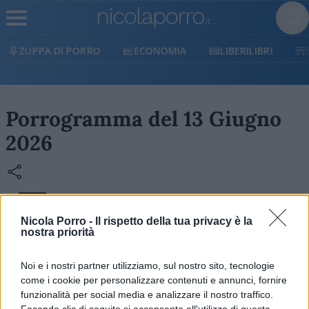
ZUPPA DI PORRO
ECONOMIA
LIBERILIBRI
Porrogramma del 13 Giugno
2026
Il Porrogramma è il Cruciverba di Nicola Porro: un
Nicola Porro -
Il rispetto della tua privacy è la
gioco enigmistico che mixa attualità, cultura e un
nostra priorità
pizzico di ironia. Sfida la tua mente e scopri se sei
all’altezza delle definizioni più pungenti!
Noi e i nostri partner utilizziamo, sul nostro sito, tecnologie
come i cookie per personalizzare contenuti e annunci, fornire
funzionalità per social media e analizzare il nostro traffico.
Facendo clic di seguito si acconsente all'utilizzo di questa