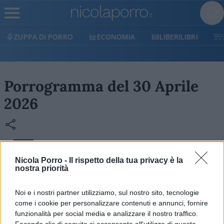
ZUPPA DI PORRO
ECONOMIA
LIBERILIBRI
Porrogramma del 30 Aprile
2026
Il Porrogramma è il Cruciverba di Nicola Porro: un
Nicola Porro -
Il rispetto della tua privacy è la
gioco enigmistico che mixa attualità, cultura e un
nostra priorità
pizzico di ironia. Sfida la tua mente e scopri se sei
all’altezza delle definizioni più pungenti!
Noi e i nostri partner utilizziamo, sul nostro sito, tecnologie
come i cookie per personalizzare contenuti e annunci, fornire
funzionalità per social media e analizzare il nostro traffico.
Facendo clic di seguito si acconsente all'utilizzo di questa