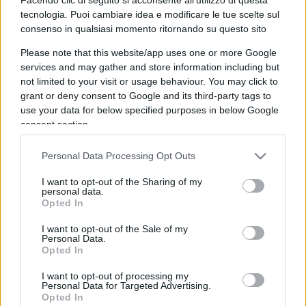
🔍
🎱
Verifica risposte
Svela soluzione
tecnologia. Puoi cambiare idea e modificare le tue scelte sul
consenso in qualsiasi momento ritornando su questo sito
1
procedura o permesso che consente l'ingresso a un
sistema informatico o a risorse protette
Please note that this website/app uses one or more Google
services and may gather and store information including but
not limited to your visit or usage behaviour. You may click to
grant or deny consent to Google and its third-party tags to
use your data for below specified purposes in below Google
consent section.
Personal Data Processing Opt Outs
I want to opt-out of the Sharing of my
personal data.
Opted In
I want to opt-out of the Sale of my
Personal Data.
Opted In
I want to opt-out of processing my
Personal Data for Targeted Advertising.
Opted In