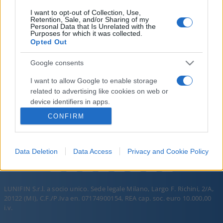
I want to opt-out of Collection, Use,
Retention, Sale, and/or Sharing of my
Personal Data that Is Unrelated with the
Purposes for which it was collected.
Opted Out
Google consents
I want to allow Google to enable storage
PORROGRAMMA
PORROGRAMMA
related to advertising like cookies on web or
DEL 29 APR 2026
DEL 01 MAG 2026
device identifiers in apps.
CONFIRM
I want to allow my user data to be sent to
Google for online advertising purposes.
Data Deletion
Data Access
Privacy and Cookie Policy
I want to allow Google to send me
personalized advertising.
I want to allow Google to enable storage
LUNIFIN S.r.l. a socio unico. Sede legale Milano, Largo F. Richini, 2/A,
related to analytics like cookies on web or
20122 (MI), C.F./P.Iva en. 07174900154, REA cap. soc. euro 10.000,00
device identifiers in apps.
i.v.