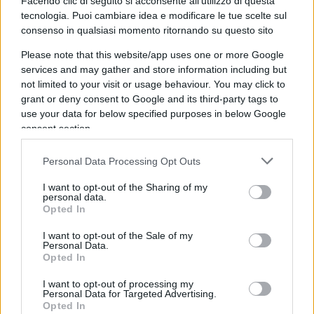
Facendo clic di seguito si acconsente all'utilizzo di questa
tecnologia. Puoi cambiare idea e modificare le tue scelte sul
Rispondi
VIsualizza le risposte
(1)
consenso in qualsiasi momento ritornando su questo sito
Please note that this website/app uses one or more Google
Zeffira Marossi
services and may gather and store information including but
not limited to your visit or usage behaviour. You may click to
15 Agosto 2021, 19:21 19:21
grant or deny consent to Google and its third-party tags to
Desiderate beneficiare di un credito per uscire dall’impasse
use your data for below specified purposes in below Google
causato dalle Banche, dal rifiuto delle vostre pratiche di
consent section.
finanziamento Desiderate beneficiare di un credito per la
realizzazione dei vostri progetti di costruzione delle vostre
Personal Data Processing Opt Outs
case; affitto di una casa o di un appartamento; Achat Casa
I want to opt-out of the Sharing of my
Etc …… Crédit – Epargne – Crédit Hypothécaire dispone di un
personal data.
Opted In
notevole capitale che può concedere da: € 10.000 … a €
500.000 a tutte le persone in difficoltà, istituzioni finanziarie
I want to opt-out of the Sale of my
o individui che desiderano ottenere un prestito a.s.a.p. Per
Personal Data.
Opted In
quanto riguarda i tassi di interesse, sono compresi tra l’1,4%
e il 5%.
I want to opt-out of processing my
Zeffiramarossi671@gmail.com
Personal Data for Targeted Advertising.
Opted In