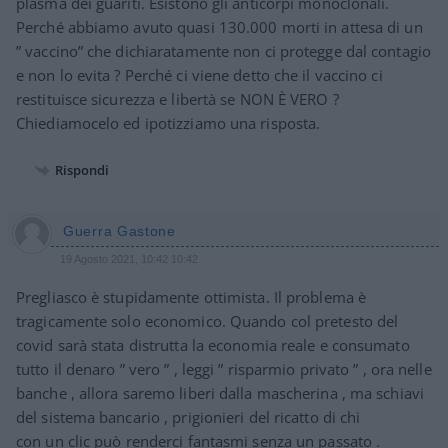
plasma dei guariti. Esistono gli anticorpi monoclonali.
Perché abbiamo avuto quasi 130.000 morti in attesa di un
” vaccino” che dichiaratamente non ci protegge dal contagio
e non lo evita ? Perché ci viene detto che il vaccino ci
restituisce sicurezza e libertà se NON È VERO ?
Chiediamocelo ed ipotizziamo una risposta.
Rispondi
Guerra Gastone
19 Agosto 2021, 10:42 10:42
Pregliasco è stupidamente ottimista. Il problema è
tragicamente solo economico. Quando col pretesto del
covid sarà stata distrutta la economia reale e consumato
tutto il denaro ” vero ” , leggi ” risparmio privato ” , ora nelle
banche , allora saremo liberi dalla mascherina , ma schiavi
del sistema bancario , prigionieri del ricatto di chi
con un clic può renderci fantasmi senza un passato .