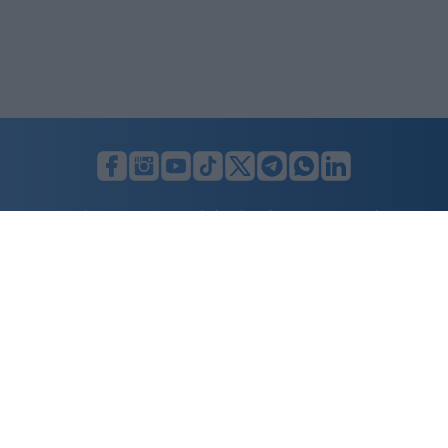
LUNIFIN S.r.l. a socio unico. Sede legale Milano, Largo F. Richini, 2/A,
20122 (MI), C.F./P.Iva en. 07174900154, REA cap. soc. euro 10.000,00
i.v.
Home
Advertising
Condizioni d’uso
Privacy Policy
Cookie policy
Cambia il consenso ai cookie
Dichiarazione di accessibilità
nicolaporro.it
è una testata registrata il 20 aprile 2021 al n. 94 del
registro della Stampa del Tribunale di Milano.