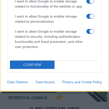
I want to allow Google to enable storage
Così come il green pass.
related to functionality of the website or app.
Rispondi
VIsualizza le risposte
I want to allow Google to enable storage
(3)
related to personalization.
I want to allow Google to enable storage
Carica altri commenti
related to security, including authentication
functionality and fraud prevention, and other
user protection.
CONFIRM
Data Deletion
Data Access
Privacy and Cookie Policy
IL PIÙ LETTO DEL MESE