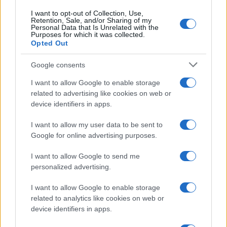
Rispondi
I want to opt-out of Collection, Use,
Retention, Sale, and/or Sharing of my
Personal Data that Is Unrelated with the
Purposes for which it was collected.
Umberto Cappelletti
Opted Out
12 Agosto 2021, 22:48 22:48
Google consents
Ha ragione Pregliasco.
I want to allow Google to enable storage
Il giornalista non ha capito nulla del Coronavirus.
related to advertising like cookies on web or
Gli capita spesso.
device identifiers in apps.
Forse se i referenti politici smettessero di pagarlo,la
situazione cambierebbe!
I want to allow my user data to be sent to
Mah! Tiene famiglia!
Google for online advertising purposes.
I want to allow Google to send me
Rispondi
VIsualizza le risposte
(1)
personalized advertising.
I want to allow Google to enable storage
Davide V8
related to analytics like cookies on web or
12 Agosto 2021, 19:19 19:19
device identifiers in apps.
La museruola non serve per il virus.